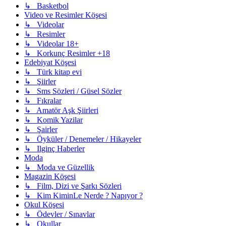
↳ Basketbol
Video ve Resimler Köşesi
↳ Videolar
↳ Resimler
↳ Videolar 18+
↳ Korkunç Resimler +18
Edebiyat Köşesi
↳ Türk kitap evi
↳ Şiirler
↳ Sms Sözleri / Güsel Sözler
↳ Fıkralar
↳ Amatör Aşk Şiirleri
↳ Komik Yazilar
↳ Şairler
↳ Öyküler / Denemeler / Hikayeler
↳ Ilginç Haberler
Moda
↳ Moda ve Güzellik
Magazin Köşesi
↳ Film, Dizi ve Şarkı Sözleri
↳ Kim KiminLe Nerde ? Napıyor ?
Okul Köşesi
↳ Ödevler / Sınavlar
↳ Okullar