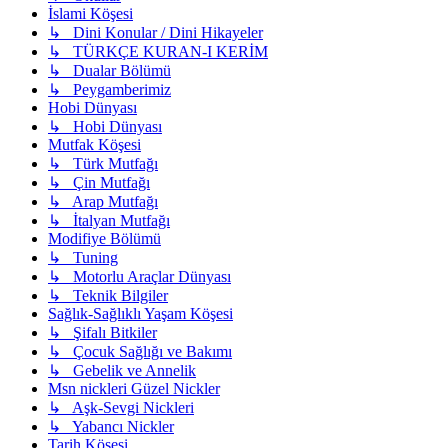
İslami Köşesi
↳ Dini Konular / Dini Hikayeler
↳ TÜRKÇE KURAN-I KERİM
↳ Dualar Bölümü
↳ Peygamberimiz
Hobi Dünyası
↳ Hobi Dünyası
Mutfak Köşesi
↳ Türk Mutfağı
↳ Çin Mutfağı
↳ Arap Mutfağı
↳ İtalyan Mutfağı
Modifiye Bölümü
↳ Tuning
↳ Motorlu Araçlar Dünyası
↳ Teknik Bilgiler
Sağlık-Sağlıklı Yaşam Köşesi
↳ Şifalı Bitkiler
↳ Çocuk Sağlığı ve Bakımı
↳ Gebelik ve Annelik
Msn nickleri Güzel Nickler
↳ Aşk-Sevgi Nickleri
↳ Yabancı Nickler
Tarih Köşesi