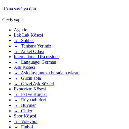
Ana sayfaya dön
Geçiş yap
Agar.io
Lak Lak Köşesi
↳ Sohbet
↳ Tanişma Yerimiz
↳ Anket Odası
International Discussions
↳ Language: German
Aşk Köşesi
↳ Aşk duygunuzu burada paylaşın
↳ Güzin abla
↳ Güzel Aşk Sözleri
Ezoterizm Köşesi
↳ Fal ve Burçlar
↳ Rüya tabirleri
↳ Büyüler
↳ Cinler
Spor Köşesi
↳ Voleybol
↳ Futbol