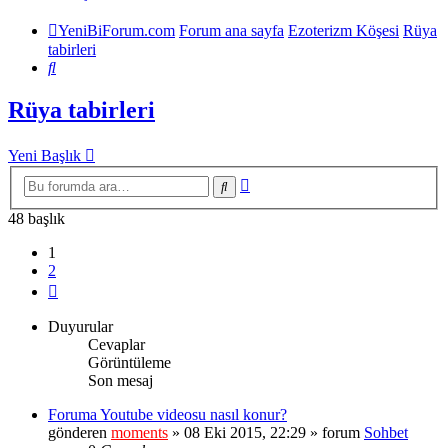
YeniBiForum.com
Forum ana sayfa
Ezoterizm Köşesi
Rüya
tabirleri
Ara
Rüya tabirleri
Yeni Başlık
Gelişmiş
Ara
arama
48 başlık
1
2
Sonraki
Duyurular
Cevaplar
Görüntüleme
Son mesaj
Foruma Youtube videosu nasıl konur?
gönderen
moments
» 08 Eki 2015, 22:29 » forum
Sohbet