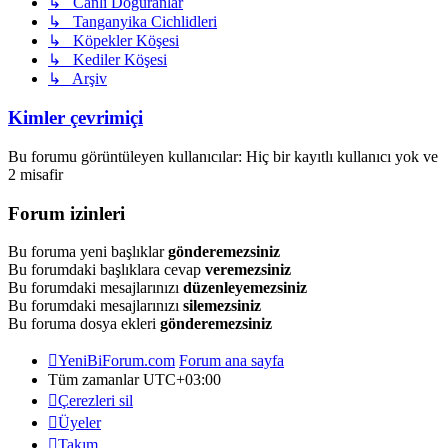
↳ Canlı Doğuranlar
↳ Tanganyika Cichlidleri
↳ Köpekler Köşesi
↳ Kediler Köşesi
↳ Arşiv
Kimler çevrimiçi
Bu forumu görüntüleyen kullanıcılar: Hiç bir kayıtlı kullanıcı yok ve
2 misafir
Forum izinleri
Bu foruma yeni başlıklar
gönderemezsiniz
Bu forumdaki başlıklara cevap
veremezsiniz
Bu forumdaki mesajlarınızı
düzenleyemezsiniz
Bu forumdaki mesajlarınızı
silemezsiniz
Bu foruma dosya ekleri
gönderemezsiniz
YeniBiForum.com
Forum ana sayfa
Tüm zamanlar
UTC+03:00
Çerezleri sil
Üyeler
Takım