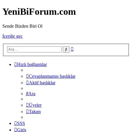
YeniBiForum.com
Sende Bizden Biri Ol
İçeriğe geç
Gelişmiş
Ara
arama
Hızlı bağlantılar
Cevaplanmamış başlıklar
Aktif başlıklar
Ara
Üyeler
Takım
SSS
Giriş