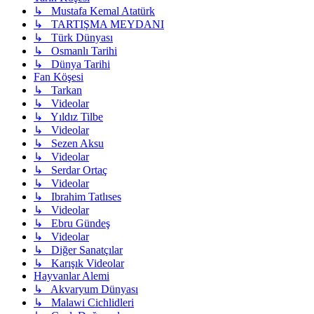
↳ Mustafa Kemal Atatürk
↳ TARTIŞMA MEYDANI
↳ Türk Dünyası
↳ Osmanlı Tarihi
↳ Dünya Tarihi
Fan Köşesi
↳ Tarkan
↳ Videolar
↳ Yıldız Tilbe
↳ Videolar
↳ Sezen Aksu
↳ Videolar
↳ Serdar Ortaç
↳ Videolar
↳ Ibrahim Tatlıses
↳ Videolar
↳ Ebru Gündeş
↳ Videolar
↳ Diğer Sanatçılar
↳ Karışık Videolar
Hayvanlar Alemi
↳ Akvaryum Dünyası
↳ Malawi Cichlidleri