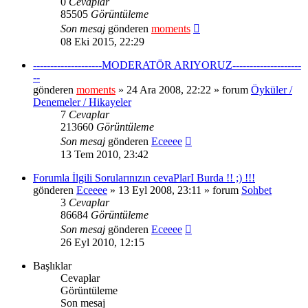
0
Cevaplar
85505
Görüntüleme
Son mesaj
gönderen
moments
08 Eki 2015, 22:29
--------------------MODERATÖR ARIYORUZ--------------------
--
gönderen
moments
» 24 Ara 2008, 22:22 » forum
Öyküler /
Denemeler / Hikayeler
7
Cevaplar
213660
Görüntüleme
Son mesaj
gönderen
Eceeee
13 Tem 2010, 23:42
Forumla İlgili Sorularınızın cevaPlarI Burda !! ;) !!!
gönderen
Eceeee
» 13 Eyl 2008, 23:11 » forum
Sohbet
3
Cevaplar
86684
Görüntüleme
Son mesaj
gönderen
Eceeee
26 Eyl 2010, 12:15
Başlıklar
Cevaplar
Görüntüleme
Son mesaj