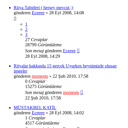
Rüya Tabirleri ( herşey mevcut ;)
gönderen
Eceeee
» 28 Eyl 2008, 14:08
1
2
3
27
Cevaplar
28799
Görüntüleme
Son mesaj
gönderen
Eceeee
28 Eyl 2008, 14:29
Rüyalar hakkında 15 gerçek Uyurken beynimizde oluşan
imgeler
gönderen
moments
» 22 Şub 2010, 17:58
0
Cevaplar
15275
Görüntüleme
Son mesaj
gönderen
moments
22 Şub 2010, 17:58
MÜSTAKBEL KATİL
gönderen
Eceeee
» 28 Eyl 2008, 14:02
1
Cevaplar
4517
Görüntüleme