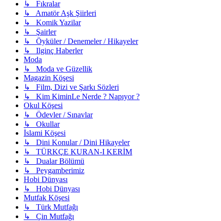
↳ Fıkralar
↳ Amatör Aşk Şiirleri
↳ Komik Yazilar
↳ Şairler
↳ Öyküler / Denemeler / Hikayeler
↳ Ilginç Haberler
Moda
↳ Moda ve Güzellik
Magazin Köşesi
↳ Film, Dizi ve Şarkı Sözleri
↳ Kim KiminLe Nerde ? Napıyor ?
Okul Köşesi
↳ Ödevler / Sınavlar
↳ Okullar
İslami Köşesi
↳ Dini Konular / Dini Hikayeler
↳ TÜRKÇE KURAN-I KERİM
↳ Dualar Bölümü
↳ Peygamberimiz
Hobi Dünyası
↳ Hobi Dünyası
Mutfak Köşesi
↳ Türk Mutfağı
↳ Çin Mutfağı