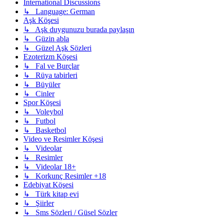
International Discussions
↳ Language: German
Aşk Köşesi
↳ Aşk duygunuzu burada paylaşın
↳ Güzin abla
↳ Güzel Aşk Sözleri
Ezoterizm Köşesi
↳ Fal ve Burçlar
↳ Rüya tabirleri
↳ Büyüler
↳ Cinler
Spor Köşesi
↳ Voleybol
↳ Futbol
↳ Basketbol
Video ve Resimler Köşesi
↳ Videolar
↳ Resimler
↳ Videolar 18+
↳ Korkunç Resimler +18
Edebiyat Köşesi
↳ Türk kitap evi
↳ Şiirler
↳ Sms Sözleri / Güsel Sözler