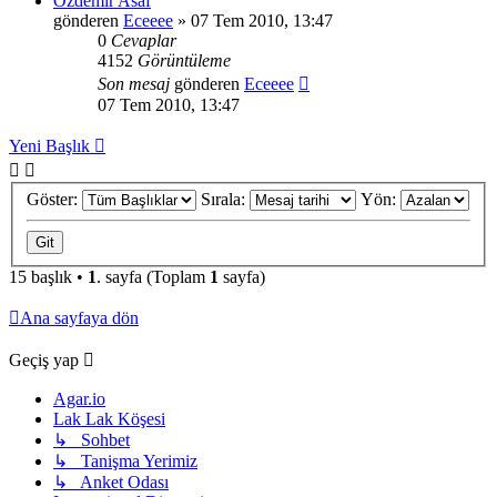
Özdemir Asaf
gönderen
Eceeee
» 07 Tem 2010, 13:47
0
Cevaplar
4152
Görüntüleme
Son mesaj
gönderen
Eceeee
07 Tem 2010, 13:47
Yeni Başlık
Göster:
Sırala:
Yön:
15 başlık •
1
. sayfa (Toplam
1
sayfa)
Ana sayfaya dön
Geçiş yap
Agar.io
Lak Lak Köşesi
↳ Sohbet
↳ Tanişma Yerimiz
↳ Anket Odası