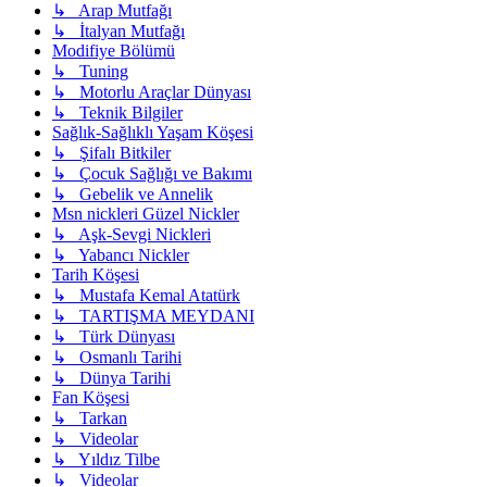
↳ Arap Mutfağı
↳ İtalyan Mutfağı
Modifiye Bölümü
↳ Tuning
↳ Motorlu Araçlar Dünyası
↳ Teknik Bilgiler
Sağlık-Sağlıklı Yaşam Köşesi
↳ Şifalı Bitkiler
↳ Çocuk Sağlığı ve Bakımı
↳ Gebelik ve Annelik
Msn nickleri Güzel Nickler
↳ Aşk-Sevgi Nickleri
↳ Yabancı Nickler
Tarih Köşesi
↳ Mustafa Kemal Atatürk
↳ TARTIŞMA MEYDANI
↳ Türk Dünyası
↳ Osmanlı Tarihi
↳ Dünya Tarihi
Fan Köşesi
↳ Tarkan
↳ Videolar
↳ Yıldız Tilbe
↳ Videolar