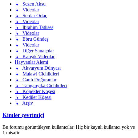
↳ Sezen Aksu
↳ Videolar
↳ Serdar Ortaç
↳ Videolar
↳ Ibrahim Tatlıses
↳ Videolar
↳ Ebru Gündeş
↳ Videolar
↳ Diğer Sanatçılar
↳ Karışık Videolar
Hayvanlar Alemi
↳ Akvaryum Dünyası
↳ Malawi Cichlidleri
↳ Canlı Doğuranlar
↳ Tanganyika Cichlidleri
↳ Köpekler Köşesi
↳ Kediler Köşesi
↳ Arşiv
Kimler çevrimiçi
Bu forumu görüntüleyen kullanıcılar: Hiç bir kayıtlı kullanıcı yok ve
1 misafir