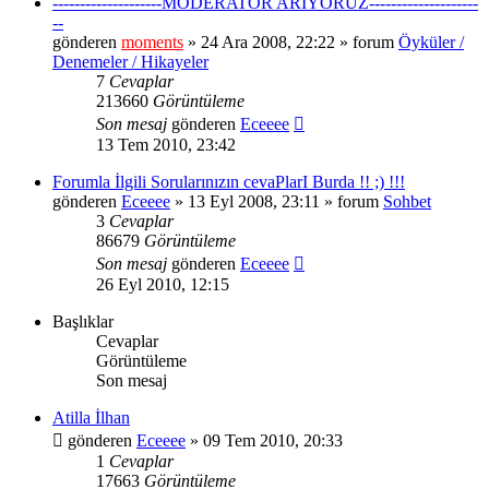
--------------------MODERATÖR ARIYORUZ--------------------
--
gönderen
moments
» 24 Ara 2008, 22:22 » forum
Öyküler /
Denemeler / Hikayeler
7
Cevaplar
213660
Görüntüleme
Son mesaj
gönderen
Eceeee
13 Tem 2010, 23:42
Forumla İlgili Sorularınızın cevaPlarI Burda !! ;) !!!
gönderen
Eceeee
» 13 Eyl 2008, 23:11 » forum
Sohbet
3
Cevaplar
86679
Görüntüleme
Son mesaj
gönderen
Eceeee
26 Eyl 2010, 12:15
Başlıklar
Cevaplar
Görüntüleme
Son mesaj
Atilla İlhan
gönderen
Eceeee
» 09 Tem 2010, 20:33
1
Cevaplar
17663
Görüntüleme