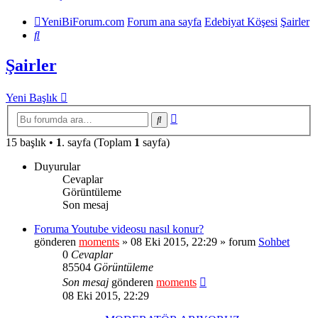
YeniBiForum.com
Forum ana sayfa
Edebiyat Köşesi
Şairler
Ara
Şairler
Yeni Başlık
Gelişmiş
Ara
arama
15 başlık •
1
. sayfa (Toplam
1
sayfa)
Duyurular
Cevaplar
Görüntüleme
Son mesaj
Foruma Youtube videosu nasıl konur?
gönderen
moments
» 08 Eki 2015, 22:29 » forum
Sohbet
0
Cevaplar
85504
Görüntüleme
Son mesaj
gönderen
moments
08 Eki 2015, 22:29