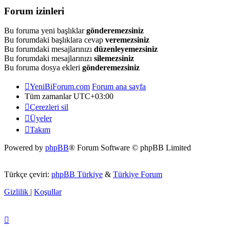
Forum izinleri
Bu foruma yeni başlıklar
gönderemezsiniz
Bu forumdaki başlıklara cevap
veremezsiniz
Bu forumdaki mesajlarınızı
düzenleyemezsiniz
Bu forumdaki mesajlarınızı
silemezsiniz
Bu foruma dosya ekleri
gönderemezsiniz
YeniBiForum.com
Forum ana sayfa
Tüm zamanlar
UTC+03:00
Çerezleri sil
Üyeler
Takım
Powered by
phpBB
® Forum Software © phpBB Limited
Türkçe çeviri:
phpBB Türkiye
&
Türkiye Forum
Gizlilik
|
Koşullar