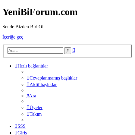
YeniBiForum.com
Sende Bizden Biri Ol
İçeriğe geç
Gelişmiş
Ara
arama
Hızlı bağlantılar
Cevaplanmamış başlıklar
Aktif başlıklar
Ara
Üyeler
Takım
SSS
Giriş