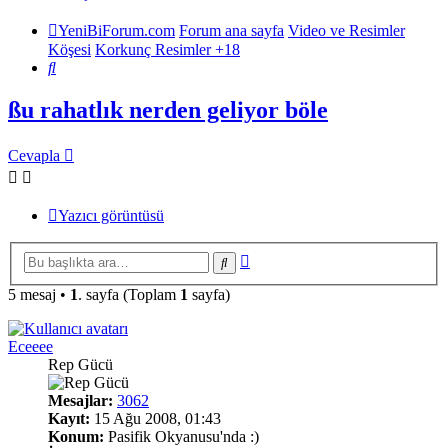
YeniBiForum.com
Forum ana sayfa
Video ve Resimler
Köşesi
Korkunç Resimler +18
Ara
ßu rahatlık nerden geliyor böle
Cevapla
Yazıcı görüntüsü
Gelişmiş
Ara
arama
5 mesaj •
1
. sayfa (Toplam
1
sayfa)
Eceeee
Rep Gücü
Mesajlar:
3062
Kayıt:
15 Ağu 2008, 01:43
Konum:
Pasifik Okyanusu'nda :)