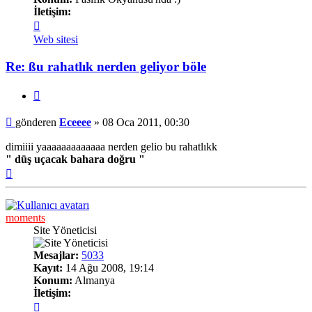
İletişim:
İletişim
Eceeee
Web sitesi
Re: ßu rahatlık nerden geliyor böle
Alıntı
Mesaj
gönderen
Eceeee
»
08 Oca 2011, 00:30
dimiiii yaaaaaaaaaaaaa nerden gelio bu rahatlıkk
" düş uçacak bahara doğru "
Başa
dön
moments
Site Yöneticisi
Mesajlar:
5033
Kayıt:
14 Ağu 2008, 19:14
Konum:
Almanya
İletişim:
İletişim