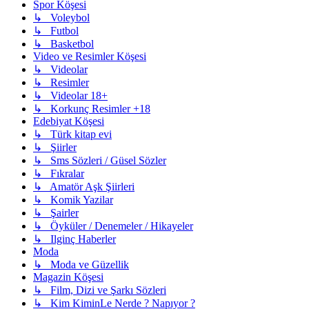
Spor Köşesi
↳ Voleybol
↳ Futbol
↳ Basketbol
Video ve Resimler Köşesi
↳ Videolar
↳ Resimler
↳ Videolar 18+
↳ Korkunç Resimler +18
Edebiyat Köşesi
↳ Türk kitap evi
↳ Şiirler
↳ Sms Sözleri / Güsel Sözler
↳ Fıkralar
↳ Amatör Aşk Şiirleri
↳ Komik Yazilar
↳ Şairler
↳ Öyküler / Denemeler / Hikayeler
↳ Ilginç Haberler
Moda
↳ Moda ve Güzellik
Magazin Köşesi
↳ Film, Dizi ve Şarkı Sözleri
↳ Kim KiminLe Nerde ? Napıyor ?