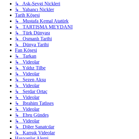
↳ Aşk-Sevgi Nickleri
↳ Yabancı Nickler
Tarih Köşesi
↳ Mustafa Kemal Atatürk
↳ TARTIŞMA MEYDANI
↳ Türk Dünyası
↳ Osmanlı Tarihi
↳ Dünya Tarihi
Fan Köşesi
↳ Tarkan
↳ Videolar
↳ Yıldız Tilbe
↳ Videolar
↳ Sezen Aksu
↳ Videolar
↳ Serdar Ortaç
↳ Videolar
↳ Ibrahim Tatlıses
↳ Videolar
↳ Ebru Gündeş
↳ Videolar
↳ Diğer Sanatçılar
↳ Karışık Videolar
Hayvanlar Alemi