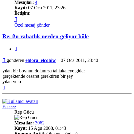
Mesajlar:
4
Kayıt:
07 Oca 2011, 23:26
İletişim:
İletişim
eldora_elcohiw
Özel mesaj gönder
Re: ßu rahatlık nerden geliyor böle
Alıntı
Mesaj
gönderen
eldora_elcohiw
»
07 Oca 2011, 23:40
yılan bir boynun dolanırsa tahtakaleye gider
gerçektende cesaret gerektiren bir şey
yılan ve o
Başa
dön
Eceeee
Rep Gücü
Mesajlar:
3062
Kayıt:
15 Ağu 2008, 01:43
Konum:
Pasifik Okyanusu'nda :)