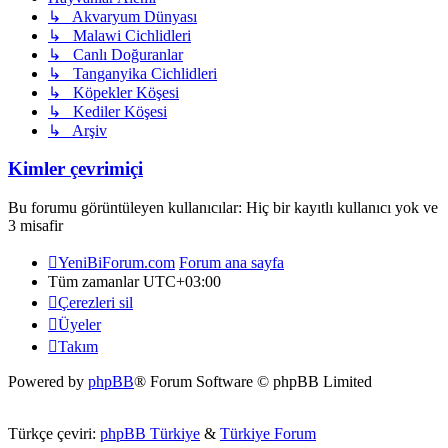
↳ Akvaryum Dünyası
↳ Malawi Cichlidleri
↳ Canlı Doğuranlar
↳ Tanganyika Cichlidleri
↳ Köpekler Köşesi
↳ Kediler Köşesi
↳ Arşiv
Kimler çevrimiçi
Bu forumu görüntüleyen kullanıcılar: Hiç bir kayıtlı kullanıcı yok ve
3 misafir
YeniBiForum.com
Forum ana sayfa
Tüm zamanlar
UTC+03:00
Çerezleri sil
Üyeler
Takım
Powered by
phpBB
® Forum Software © phpBB Limited
Türkçe çeviri:
phpBB Türkiye
&
Türkiye Forum