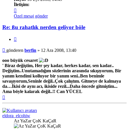
İletişim:
İletişim
berfin
Özel mesaj gönder
Re: ßu rahatlık nerden geliyor böle
Alıntı
Mesaj
gönderen
berfin
»
12 Ara 2008, 13:40
ooo büyük cesaret
' Biraz değiştim, Her şey kadar, herkes kadar, sen kadar..
Değiştim..Unutamadığım sözlerinin arasında sıkışıyorum, Bir
yanım kendimi kolluyor bir yanım seni..Ben benimle
savaşıyorum,Seninle değil..Çok çalıştım. Gitmeye de kalmaya
da…İkisi de aynı acı, ikiside rezil...Daha öncede gitmiştim...
Ama böyle kalarak değil..!! Can YÜCEL
Başa
dön
eldora_elcohiw
Az YaZar ÇoK KaÇaR