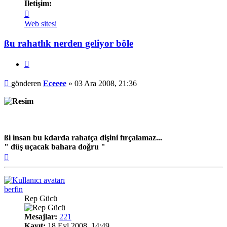
İletişim:
İletişim
Eceeee
Web sitesi
ßu rahatlık nerden geliyor böle
Alıntı
Mesaj
gönderen
Eceeee
»
03 Ara 2008, 21:36
ßi insan bu kdarda rahatça dişini fırçalamaz...
" düş uçacak bahara doğru "
Başa
dön
berfin
Rep Gücü
Mesajlar:
221
Kayıt:
18 Eyl 2008, 14:49