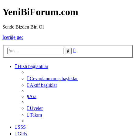
YeniBiForum.com
Sende Bizden Biri Ol
İçeriğe geç
Gelişmiş
Ara
arama
Hızlı bağlantılar
Cevaplanmamış başlıklar
Aktif başlıklar
Ara
Üyeler
Takım
SSS
Giriş