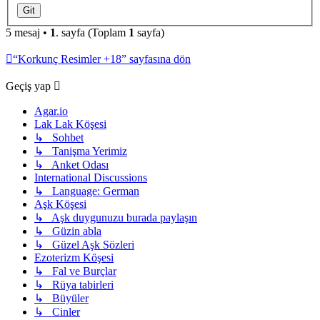
5 mesaj •
1
. sayfa (Toplam
1
sayfa)
“Korkunç Resimler +18” sayfasına dön
Geçiş yap
Agar.io
Lak Lak Köşesi
↳ Sohbet
↳ Tanişma Yerimiz
↳ Anket Odası
International Discussions
↳ Language: German
Aşk Köşesi
↳ Aşk duygunuzu burada paylaşın
↳ Güzin abla
↳ Güzel Aşk Sözleri
Ezoterizm Köşesi
↳ Fal ve Burçlar
↳ Rüya tabirleri
↳ Büyüler
↳ Cinler