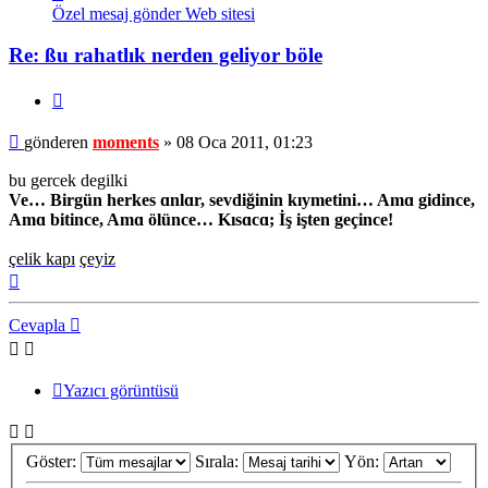
moments
Özel mesaj gönder
Web sitesi
Re: ßu rahatlık nerden geliyor böle
Alıntı
Mesaj
gönderen
moments
»
08 Oca 2011, 01:23
bu gercek degilki
Ve… Birgün herkes ɑnlɑr, sevdiğinin kıymetini… Amɑ gidince,
Amɑ bitince, Amɑ ölünce… Kısɑcɑ; İş işten geçince!
çelik kapı
çeyiz
Başa
dön
Cevapla
Yazıcı görüntüsü
Göster:
Sırala:
Yön: