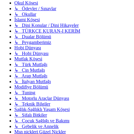
Okul Köşesi
↳ Ödevler / Sınavlar
↳ Okullar
İslami Köşesi
↳ Dini Konular / Dini Hikayeler
↳ TÜRKÇE KURAN-I KERİM
↳ Dualar Bölümü
↳ Peygamberimiz
Hobi Dünyası
↳ Hobi Dünyası
Mutfak Köşesi
↳ Türk Mutfağı
↳ Çin Mutfağı
↳ Arap Mutfağı
↳ İtalyan Mutfağı
Modifiye Bölümü
↳ Tuning
↳ Motorlu Araçlar Dünyası
↳ Teknik Bilgiler
Sağlık-Sağlıklı Yaşam Köşesi
↳ Şifalı Bitkiler
↳ Çocuk Sağlığı ve Bakımı
↳ Gebelik ve Annelik
Msn nickleri Güzel Nickler