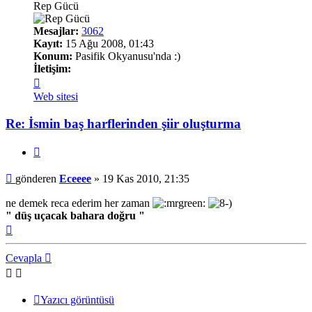
Rep Gücü
Mesajlar:
3062
Kayıt:
15 Ağu 2008, 01:43
Konum:
Pasifik Okyanusu'nda :)
İletişim:
İletişim
Eceeee
Web sitesi
Re: İsmin baş harflerinden şiir oluşturma
Alıntı
Mesaj
gönderen
Eceeee
»
19 Kas 2010, 21:35
ne demek reca ederim her zaman
" düş uçacak bahara doğru "
Başa
dön
Cevapla
Yazıcı görüntüsü