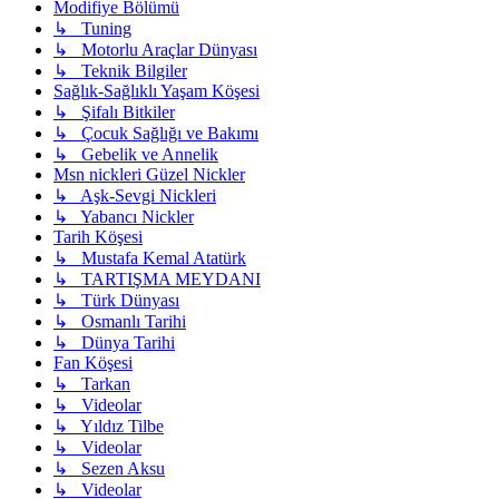
Modifiye Bölümü
↳ Tuning
↳ Motorlu Araçlar Dünyası
↳ Teknik Bilgiler
Sağlık-Sağlıklı Yaşam Köşesi
↳ Şifalı Bitkiler
↳ Çocuk Sağlığı ve Bakımı
↳ Gebelik ve Annelik
Msn nickleri Güzel Nickler
↳ Aşk-Sevgi Nickleri
↳ Yabancı Nickler
Tarih Köşesi
↳ Mustafa Kemal Atatürk
↳ TARTIŞMA MEYDANI
↳ Türk Dünyası
↳ Osmanlı Tarihi
↳ Dünya Tarihi
Fan Köşesi
↳ Tarkan
↳ Videolar
↳ Yıldız Tilbe
↳ Videolar
↳ Sezen Aksu
↳ Videolar