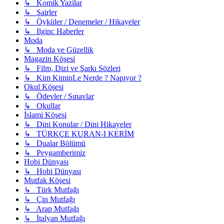
↳ Komik Yazilar
↳ Şairler
↳ Öyküler / Denemeler / Hikayeler
↳ Ilginç Haberler
Moda
↳ Moda ve Güzellik
Magazin Köşesi
↳ Film, Dizi ve Şarkı Sözleri
↳ Kim KiminLe Nerde ? Napıyor ?
Okul Köşesi
↳ Ödevler / Sınavlar
↳ Okullar
İslami Köşesi
↳ Dini Konular / Dini Hikayeler
↳ TÜRKÇE KURAN-I KERİM
↳ Dualar Bölümü
↳ Peygamberimiz
Hobi Dünyası
↳ Hobi Dünyası
Mutfak Köşesi
↳ Türk Mutfağı
↳ Çin Mutfağı
↳ Arap Mutfağı
↳ İtalyan Mutfağı