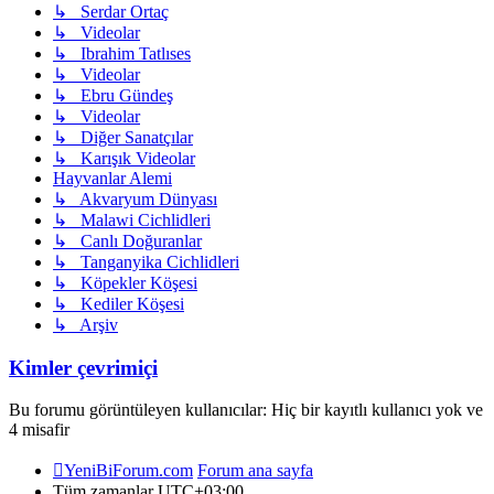
↳ Serdar Ortaç
↳ Videolar
↳ Ibrahim Tatlıses
↳ Videolar
↳ Ebru Gündeş
↳ Videolar
↳ Diğer Sanatçılar
↳ Karışık Videolar
Hayvanlar Alemi
↳ Akvaryum Dünyası
↳ Malawi Cichlidleri
↳ Canlı Doğuranlar
↳ Tanganyika Cichlidleri
↳ Köpekler Köşesi
↳ Kediler Köşesi
↳ Arşiv
Kimler çevrimiçi
Bu forumu görüntüleyen kullanıcılar: Hiç bir kayıtlı kullanıcı yok ve
4 misafir
YeniBiForum.com
Forum ana sayfa
Tüm zamanlar
UTC+03:00