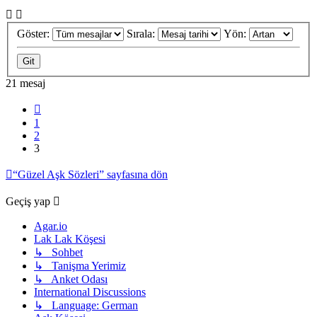
Göster:
Sırala:
Yön:
21 mesaj
Önceki
1
2
3
“Güzel Aşk Sözleri” sayfasına dön
Geçiş yap
Agar.io
Lak Lak Köşesi
↳ Sohbet
↳ Tanişma Yerimiz
↳ Anket Odası
International Discussions
↳ Language: German