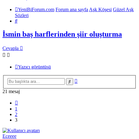
YeniBiForum.com
Forum ana sayfa
Aşk Köşesi
Güzel Aşk
Sözleri
Ara
İsmin baş harflerinden şiir oluşturma
Cevapla
Yazıcı görüntüsü
Gelişmiş
Ara
arama
21 mesaj
Önceki
1
2
3
Eceeee