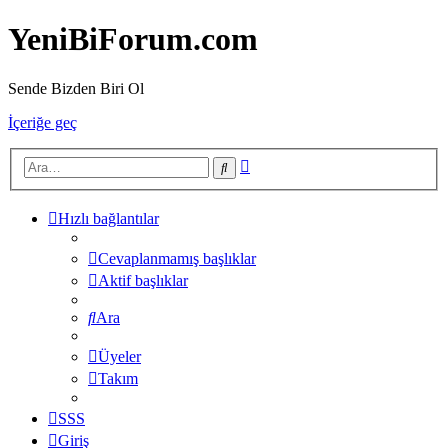
YeniBiForum.com
Sende Bizden Biri Ol
İçeriğe geç
Gelişmiş
Ara
arama
Hızlı bağlantılar
Cevaplanmamış başlıklar
Aktif başlıklar
Ara
Üyeler
Takım
SSS
Giriş