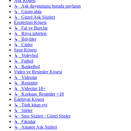
Aşk Köşesi
↳ Aşk duygunuzu burada paylaşın
↳ Güzin abla
↳ Güzel Aşk Sözleri
Ezoterizm Köşesi
↳ Fal ve Burçlar
↳ Rüya tabirleri
↳ Büyüler
↳ Cinler
Spor Köşesi
↳ Voleybol
↳ Futbol
↳ Basketbol
Video ve Resimler Köşesi
↳ Videolar
↳ Resimler
↳ Videolar 18+
↳ Korkunç Resimler +18
Edebiyat Köşesi
↳ Türk kitap evi
↳ Şiirler
↳ Sms Sözleri / Güsel Sözler
↳ Fıkralar
↳ Amatör Aşk Şiirleri