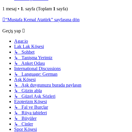
1 mesaj •
1
. sayfa (Toplam
1
sayfa)
“Mustafa Kemal Atatürk” sayfasına dön
Geçiş yap
Agar.io
Lak Lak Köşesi
↳ Sohbet
↳ Tanişma Yerimiz
↳ Anket Odası
International Discussions
↳ Language: German
Aşk Köşesi
↳ Aşk duygunuzu burada paylaşın
↳ Güzin abla
↳ Güzel Aşk Sözleri
Ezoterizm Köşesi
↳ Fal ve Burçlar
↳ Rüya tabirleri
↳ Büyüler
↳ Cinler
Spor Köşesi