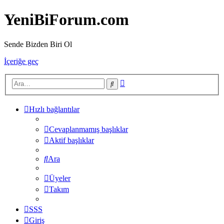
YeniBiForum.com
Sende Bizden Biri Ol
İçeriğe geç
Gelişmiş
Ara
arama
Hızlı bağlantılar
Cevaplanmamış başlıklar
Aktif başlıklar
Ara
Üyeler
Takım
SSS
Giriş