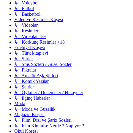
↳ Voleybol
↳ Futbol
↳ Basketbol
Video ve Resimler Köşesi
↳ Videolar
↳ Resimler
↳ Videolar 18+
↳ Korkunç Resimler +18
Edebiyat Köşesi
↳ Türk kitap evi
↳ Şiirler
↳ Sms Sözleri / Güsel Sözler
↳ Fıkralar
↳ Amatör Aşk Şiirleri
↳ Komik Yazilar
↳ Şairler
↳ Öyküler / Denemeler / Hikayeler
↳ Ilginç Haberler
Moda
↳ Moda ve Güzellik
Magazin Köşesi
↳ Film, Dizi ve Şarkı Sözleri
↳ Kim KiminLe Nerde ? Napıyor ?
Okul Köşesi