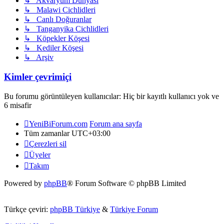
↳ Akvaryum Dünyası
↳ Malawi Cichlidleri
↳ Canlı Doğuranlar
↳ Tanganyika Cichlidleri
↳ Köpekler Köşesi
↳ Kediler Köşesi
↳ Arşiv
Kimler çevrimiçi
Bu forumu görüntüleyen kullanıcılar: Hiç bir kayıtlı kullanıcı yok ve
6 misafir
YeniBiForum.com
Forum ana sayfa
Tüm zamanlar
UTC+03:00
Çerezleri sil
Üyeler
Takım
Powered by
phpBB
® Forum Software © phpBB Limited
Türkçe çeviri:
phpBB Türkiye
&
Türkiye Forum