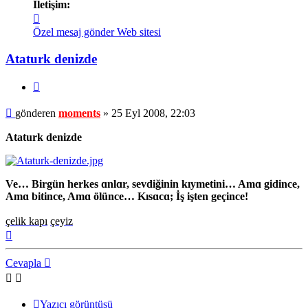
İletişim:
İletişim
moments
Özel mesaj gönder
Web sitesi
Ataturk denizde
Alıntı
Mesaj
gönderen
moments
»
25 Eyl 2008, 22:03
Ataturk denizde
Ve… Birgün herkes ɑnlɑr, sevdiğinin kıymetini… Amɑ gidince,
Amɑ bitince, Amɑ ölünce… Kısɑcɑ; İş işten geçince!
çelik kapı
çeyiz
Başa
dön
Cevapla
Yazıcı görüntüsü