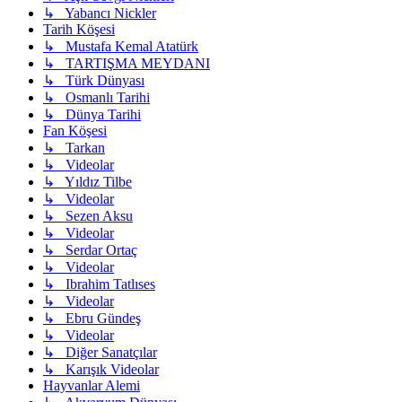
↳ Yabancı Nickler
Tarih Köşesi
↳ Mustafa Kemal Atatürk
↳ TARTIŞMA MEYDANI
↳ Türk Dünyası
↳ Osmanlı Tarihi
↳ Dünya Tarihi
Fan Köşesi
↳ Tarkan
↳ Videolar
↳ Yıldız Tilbe
↳ Videolar
↳ Sezen Aksu
↳ Videolar
↳ Serdar Ortaç
↳ Videolar
↳ Ibrahim Tatlıses
↳ Videolar
↳ Ebru Gündeş
↳ Videolar
↳ Diğer Sanatçılar
↳ Karışık Videolar
Hayvanlar Alemi