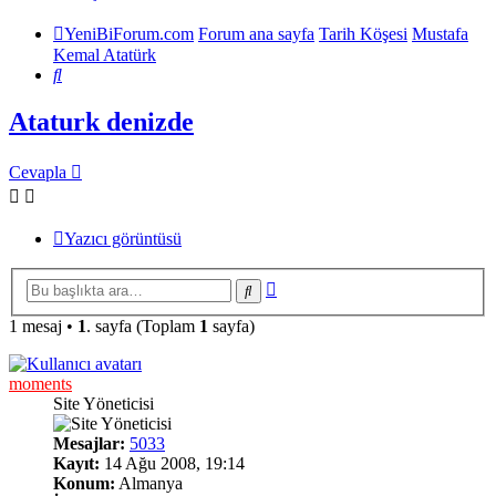
YeniBiForum.com
Forum ana sayfa
Tarih Köşesi
Mustafa
Kemal Atatürk
Ara
Ataturk denizde
Cevapla
Yazıcı görüntüsü
Gelişmiş
Ara
arama
1 mesaj •
1
. sayfa (Toplam
1
sayfa)
moments
Site Yöneticisi
Mesajlar:
5033
Kayıt:
14 Ağu 2008, 19:14
Konum:
Almanya