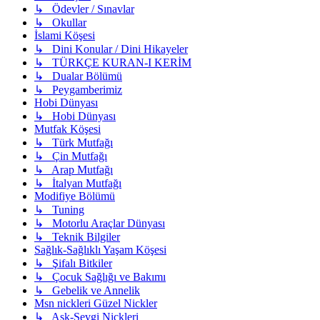
↳ Ödevler / Sınavlar
↳ Okullar
İslami Köşesi
↳ Dini Konular / Dini Hikayeler
↳ TÜRKÇE KURAN-I KERİM
↳ Dualar Bölümü
↳ Peygamberimiz
Hobi Dünyası
↳ Hobi Dünyası
Mutfak Köşesi
↳ Türk Mutfağı
↳ Çin Mutfağı
↳ Arap Mutfağı
↳ İtalyan Mutfağı
Modifiye Bölümü
↳ Tuning
↳ Motorlu Araçlar Dünyası
↳ Teknik Bilgiler
Sağlık-Sağlıklı Yaşam Köşesi
↳ Şifalı Bitkiler
↳ Çocuk Sağlığı ve Bakımı
↳ Gebelik ve Annelik
Msn nickleri Güzel Nickler
↳ Aşk-Sevgi Nickleri