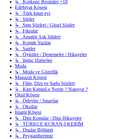
↳ Korkunç Resimler +18
Edebiyat Köşesi
↳ Türk kitap evi
↳ Şiirler
↳ Sms Sözleri / Güsel Sözler
↳ Fıkralar
↳ Amatör Aşk Şiirleri
↳ Komik Yazilar
↳ Şairler
↳ Öyküler / Denemeler / Hikayeler
↳ Ilginç Haberler
Moda
↳ Moda ve Güzellik
Magazin Köşesi
↳ Film, Dizi ve Şarkı Sözleri
↳ Kim KiminLe Nerde ? Napıyor ?
Okul Köşesi
↳ Ödevler / Sınavlar
↳ Okullar
İslami Köşesi
↳ Dini Konular / Dini Hikayeler
↳ TÜRKÇE KURAN-I KERİM
↳ Dualar Bölümü
↳ Peygamberimiz