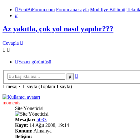
YeniBiForum.com
Forum ana sayfa
Modifiye Bölümü
Teknik
Ara
Az yakıtla, çok yol nasıl yapılır???
Cevapla
Yazıcı görüntüsü
Gelişmiş
Ara
arama
1 mesaj •
1
. sayfa (Toplam
1
sayfa)
moments
Site Yöneticisi
Mesajlar:
5033
Kayıt:
14 Ağu 2008, 19:14
Konum:
Almanya
İletişim: