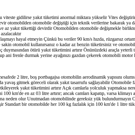
u viteste gidilirse yakıt tüketimi anormal miktara yükselir Vites değişt
devir otomobilden otomobile değiştiği için teknik verilerine bakarak ya 
ğı ve az yakıt tükettiği devirdir Otomobilden otomobile değişmekle birl
 azalacaktır
laşmayı hayal etmeyin Çünkü bu veriler 90 km/s hızda, rüzgarsız ortamla
 sakin otomobil kullanırsanız o kadar az benzin tüketirsiniz ve otomobi
ç duymasından ötürü yakıt tüketimini artırır Önünüzdeki araçla yeterli ta
uyup ani frenle durmak yerine ayağınızı gazdan çekerek otomobili moto
safede 2 litre, boş portbagajsa otomobilin aerodinamik yapısını olumsuz
a yavaş gitmek göreceli olarak yakıt tasarrufu sağlayabilir Otomobile fa
etkileyerek yakıt tüketimini artırır Açık camlarla yolculuk yapmaksa n
ini 100 km'de en az 03 litre artırır; ancak camları kapatıp, varsa klima
masına neden olur Unutmadan otomobilinde gereksiz yük bulundurmayın O
şir Standart bir otomobilde her 100 kg fazlalık için 100 km'de 1 litre t