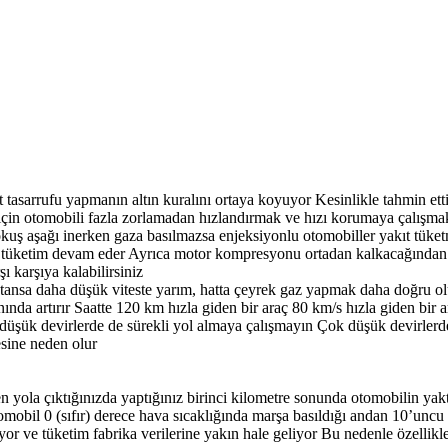
 tasarrufu yapmanın altın kuralını ortaya koyuyor Kesinlikle tahmin ett
in otomobili fazla zorlamadan hızlandırmak ve hızı korumaya çalışmak
okuş aşağı inerken gaza basılmazsa enjeksiyonlu otomobiller yakıt tüke
en tüketim devam eder Ayrıca motor kompresyonu ortadan kalkacağından 
şı karşıya kalabilirsiniz
tansa daha düşük viteste yarım, hatta çeyrek gaz yapmak daha doğru olu
ında artırır Saatte 120 km hızla giden bir araç 80 km/s hızla giden bir a
k düşük devirlerde de sürekli yol almaya çalışmayın Çok düşük devirlerd
esine neden olur
en yola çıktığınızda yaptığınız birinci kilometre sonunda otomobilin yakt
otomobil 0 (sıfır) derece hava sıcaklığında marşa basıldığı andan 10’unc
şıyor ve tüketim fabrika verilerine yakın hale geliyor Bu nedenle özelli