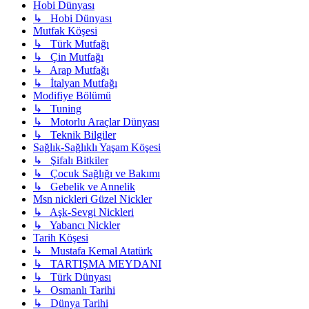
Hobi Dünyası
↳ Hobi Dünyası
Mutfak Köşesi
↳ Türk Mutfağı
↳ Çin Mutfağı
↳ Arap Mutfağı
↳ İtalyan Mutfağı
Modifiye Bölümü
↳ Tuning
↳ Motorlu Araçlar Dünyası
↳ Teknik Bilgiler
Sağlık-Sağlıklı Yaşam Köşesi
↳ Şifalı Bitkiler
↳ Çocuk Sağlığı ve Bakımı
↳ Gebelik ve Annelik
Msn nickleri Güzel Nickler
↳ Aşk-Sevgi Nickleri
↳ Yabancı Nickler
Tarih Köşesi
↳ Mustafa Kemal Atatürk
↳ TARTIŞMA MEYDANI
↳ Türk Dünyası
↳ Osmanlı Tarihi
↳ Dünya Tarihi