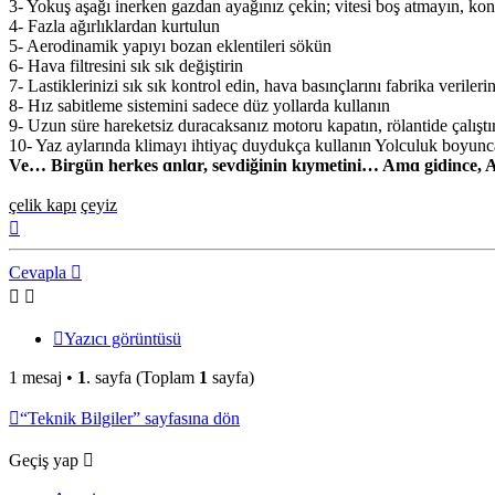
3- Yokuş aşağı inerken gazdan ayağınız çekin; vitesi boş atmayın, ko
4- Fazla ağırlıklardan kurtulun
5- Aerodinamik yapıyı bozan eklentileri sökün
6- Hava filtresini sık sık değiştirin
7- Lastiklerinizi sık sık kontrol edin, hava basınçlarını fabrika verileri
8- Hız sabitleme sistemini sadece düz yollarda kullanın
9- Uzun süre hareketsiz duracaksanız motoru kapatın, rölantide çalışt
10- Yaz aylarında klimayı ihtiyaç duydukça kullanın Yolculuk boyunca
Ve… Birgün herkes ɑnlɑr, sevdiğinin kıymetini… Amɑ gidince, A
çelik kapı
çeyiz
Başa
dön
Cevapla
Yazıcı görüntüsü
1 mesaj •
1
. sayfa (Toplam
1
sayfa)
“Teknik Bilgiler” sayfasına dön
Geçiş yap