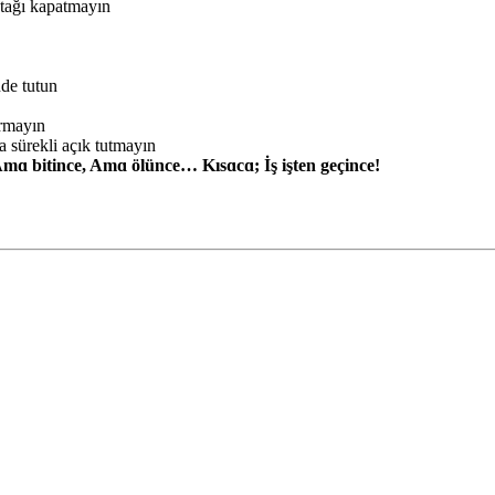
ntağı kapatmayın
nde tutun
ırmayın
 sürekli açık tutmayın
mɑ bitince, Amɑ ölünce… Kısɑcɑ; İş işten geçince!