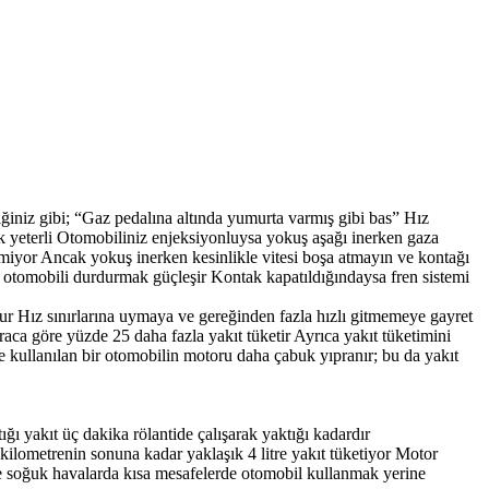
iğiniz gibi; “Gaz pedalına altında yumurta varmış gibi bas” Hız
 yeterli Otomobiliniz enjeksiyonluysa yokuş aşağı inerken gaza
tmiyor Ancak yokuş inerken kesinlikle vitesi boşa atmayın ve kontağı
otomobili durdurmak güçleşir Kontak kapatıldığındaysa fren sistemi
r Hız sınırlarına uymaya ve gereğinden fazla hızlı gitmemeye gayret
raca göre yüzde 25 daha fazla yakıt tüketir Ayrıca yakıt tüketimini
e kullanılan bir otomobilin motoru daha çabuk yıpranır; bu da yakıt
ığı yakıt üç dakika rölantide çalışarak yaktığı kadardır
u kilometrenin sonuna kadar yaklaşık 4 litre yakıt tüketiyor Motor
kle soğuk havalarda kısa mesafelerde otomobil kullanmak yerine