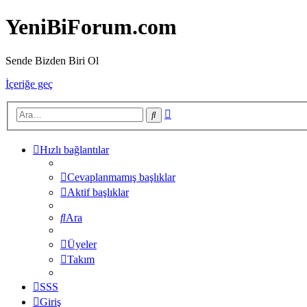
YeniBiForum.com
Sende Bizden Biri Ol
İçeriğe geç
Gelişmiş
Ara
arama
Hızlı bağlantılar
Cevaplanmamış başlıklar
Aktif başlıklar
Ara
Üyeler
Takım
SSS
Giriş