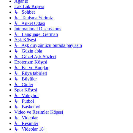
Agar.io
Lak Lak Köşesi
↳ Sohbet
↳ Tanişma Yerimiz
↳ Anket Odası
International Discussions
↳ Language: German
Aşk Köşesi
↳ Aşk duygunuzu burada paylaşın
↳ Güzin abla
↳ Güzel Aşk Sözleri
Ezoterizm Köşesi
↳ Fal ve Burçlar
↳ Rüya tabirleri
↳ Büyüler
↳ Cinler
Spor Köşesi
↳ Voleybol
↳ Futbol
↳ Basketbol
Video ve Resimler Köşesi
↳ Videolar
↳ Resimler
↳ Videolar 18+