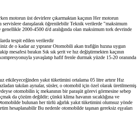
irirken motorun üst devirlere çıkarmaktan kaçının Her motorun
da servislere danışılarak öğrenilebilir Teknik verilerde "maksimum
ikte genellikle 2000-4500 d/d aralığında olan maksimum tork devrinde
rda tespit edilen verilerdir
liniz de o kadar az yıpranır Otomobili akan trafiğin hızına uygun
kip mesafesi bırakın Sık sık şerit ve hız değiştirmekten kaçının
r kompresyonuyla yavaşlatıp hafif frenle durmak yüzde 15-20 oranında
 etkileyeceğinden yakıt tüketimini ortalama 05 litre artırır Hız
zladan takılan aynalar, süsler, o otomobil için özel olarak üretilmemiş
eredeyse otomobilin iç mekanının bir paraşüt görevi görmesine sebep
yı açmak da çözüm değildir; çünkü klima havanın sıcaklığına ve
tomobilde bulunan her türlü ağırlık yakıt tüketimini olumsuz yönde
üketim hesaplanabilir Bu nedenle otomobilde taşınan gereksiz eşyaları