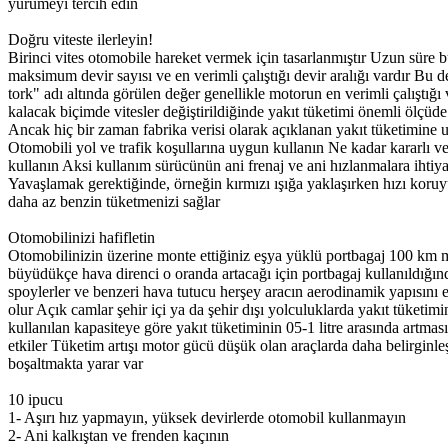
yürümeyi tercih edin
Doğru viteste ilerleyin!
Birinci vites otomobile hareket vermek için tasarlanmıştır Uzun süre b
maksimum devir sayısı ve en verimli çalıştığı devir aralığı vardır Bu 
tork" adı altında görülen değer genellikle motorun en verimli çalıştı
kalacak biçimde vitesler değiştirildiğinde yakıt tüketimi önemli ölçüde
Ancak hiç bir zaman fabrika verisi olarak açıklanan yakıt tüketimine u
Otomobili yol ve trafik koşullarına uygun kullanın Ne kadar kararlı ve
kullanın Aksi kullanım sürücünün ani frenaj ve ani hızlanmalara ihtiya
Yavaşlamak gerektiğinde, örneğin kırmızı ışığa yaklaşırken hızı kor
daha az benzin tüketmenizi sağlar
Otomobilinizi hafifletin
Otomobilinizin üzerine monte ettiğiniz eşya yüklü portbagaj 100 km me
büyüdükçe hava direnci o oranda artacağı için portbagaj kullanıldığınd
spoylerler ve benzeri hava tutucu herşey aracın aerodinamik yapısını 
olur Açık camlar şehir içi ya da şehir dışı yolculuklarda yakıt tüketim
kullanılan kapasiteye göre yakıt tüketiminin 05-1 litre arasında art
etkiler Tüketim artışı motor gücü düşük olan araçlarda daha belirginle
boşaltmakta yarar var
10 ipucu
1- Aşırı hız yapmayın, yüksek devirlerde otomobil kullanmayın
2- Ani kalkıştan ve frenden kaçının