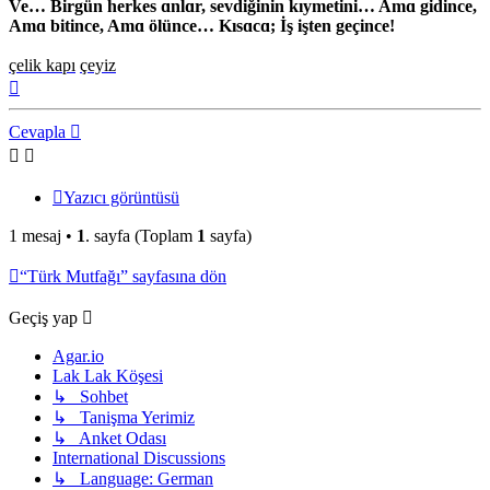
Ve… Birgün herkes ɑnlɑr, sevdiğinin kıymetini… Amɑ gidince,
Amɑ bitince, Amɑ ölünce… Kısɑcɑ; İş işten geçince!
çelik kapı
çeyiz
Başa
dön
Cevapla
Yazıcı görüntüsü
1 mesaj •
1
. sayfa (Toplam
1
sayfa)
“Türk Mutfağı” sayfasına dön
Geçiş yap
Agar.io
Lak Lak Köşesi
↳ Sohbet
↳ Tanişma Yerimiz
↳ Anket Odası
International Discussions
↳ Language: German