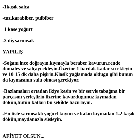
-1kaşık salça
-tuz,karabiber, pulbiber
-1 kase yoğurt
-2 diş sarmısak
YAPILIŞ
-Soğanı ince doğrayın,kıymayla beraber kavurun,rende
domates ve salçayı ekleyin.Üzerine 1 bardak kadar su ekleyin
ve 10-15 dk daha pişirin.Klasik yağlamada oldugu gibi bunun
da kıymasının sulu olması gerekiyor.
-Bazlamaları ortadan ikiye kesin ve bir servis tabağına bir
parçasını yerleştirin,üzerine kavurdugunuz kıymadan
dökün,bütün katları bu şekilde hazırlayın.
-En üste sarmısaklı yogurt koyun ve kalan kıymadan 1-2 kaşık
dökün,maydanozla süsleyin.
AFİYET OLSUN...