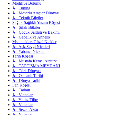
Modifiye Bölümü
↳ Tuning
↳ Motorlu Araçlar Dünyası
↳ Teknik Bilgiler
Sağlık-Sağlıklı Yaşam Köşesi
↳ Şifalı Bitkiler
↳ Çocuk Sağlığı ve Bakımı
↳ Gebelik ve Annelik
Msn nickleri Güzel Nickler
↳ Aşk-Sevgi Nickleri
↳ Yabancı Nickler
Tarih Köşesi
↳ Mustafa Kemal Atatürk
↳ TARTIŞMA MEYDANI
↳ Türk Dünyası
↳ Osmanlı Tarihi
↳ Dünya Tarihi
Fan Köşesi
↳ Tarkan
↳ Videolar
↳ Yıldız Tilbe
↳ Videolar
↳ Sezen Aksu
↳ Videolar