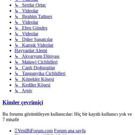
↳ Serdar Ortaç
↳ Videolar
↳ Ibrahim Tatlıses
↳ Videolar
↳ Ebru Gündeş
↳ Videolar
↳ Diğer Sanatçılar
↳ Karışık Videolar
Hayvanlar Alemi
↳ Akvaryum Dünyası
↳ Malawi Cichlidleri
↳ Canlı Doğuranlar
↳ Tanganyika Cichlidleri
↳ Köpekler Köşesi
↳ Kediler Köşesi
↳ Arşiv
Kimler çevrimiçi
Bu forumu görüntüleyen kullanıcılar: Hiç bir kayıtlı kullanıcı yok ve
7 misafir
YeniBiForum.com
Forum ana sayfa