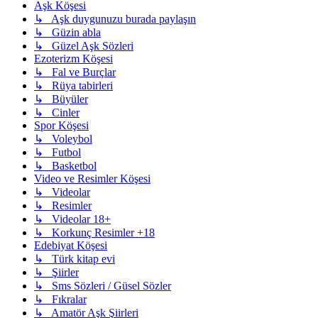
Aşk Köşesi
↳ Aşk duygunuzu burada paylaşın
↳ Güzin abla
↳ Güzel Aşk Sözleri
Ezoterizm Köşesi
↳ Fal ve Burçlar
↳ Rüya tabirleri
↳ Büyüler
↳ Cinler
Spor Köşesi
↳ Voleybol
↳ Futbol
↳ Basketbol
Video ve Resimler Köşesi
↳ Videolar
↳ Resimler
↳ Videolar 18+
↳ Korkunç Resimler +18
Edebiyat Köşesi
↳ Türk kitap evi
↳ Şiirler
↳ Sms Sözleri / Güsel Sözler
↳ Fıkralar
↳ Amatör Aşk Şiirleri