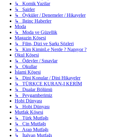
↳ Komik Yazilar
↳ Şairler
↳ Öyküler / Denemeler / Hikayeler
↳ Ilginç Haberler
Moda
↳ Moda ve Güzellik
Magazin Köşesi
↳ Film, Dizi ve Şarkı Sözleri
↳ Kim KiminLe Nerde ? Napıyor ?
Okul Köşesi
↳ Ödevler / Sınavlar
↳ Okullar
İslami Köşesi
↳ Dini Konular / Dini Hikayeler
↳ TÜRKÇE KURAN-I KERİM
↳ Dualar Bölümü
↳ Peygamberimiz
Hobi Dünyası
↳ Hobi Dünyası
Mutfak Köşesi
↳ Türk Mutfağı
↳ Çin Mutfağı
↳ Arap Mutfağı
↳ İtalyan Mutfağı