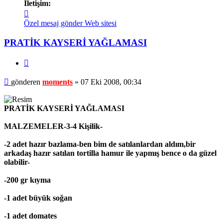
İletişim:
İletişim
moments
Özel mesaj gönder
Web sitesi
PRATİK KAYSERİ YAĞLAMASI
Alıntı
Mesaj
gönderen
moments
»
07 Eki 2008, 00:34
PRATİK KAYSERİ YAĞLAMASI
MALZEMELER-3-4 Kişilik-
-2 adet hazır bazlama-ben bim de satılanlardan aldım,bir
arkadaş hazır satılan tortilla hamur ile yapmış bence o da güzel
olabilir-
-200 gr kıyma
-1 adet büyük soğan
-1 adet domates