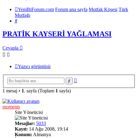
YeniBiForum.com
Forum ana sayfa
Mutfak Köşesi
Türk
Mutfağı
Ara
PRATİK KAYSERİ YAĞLAMASI
Cevapla
Yazıcı görüntüsü
Gelişmiş
Ara
arama
1 mesaj •
1
. sayfa (Toplam
1
sayfa)
moments
Site Yöneticisi
Mesajlar:
5033
Kayıt:
14 Ağu 2008, 19:14
Konum:
Almanya