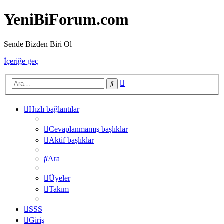
YeniBiForum.com
Sende Bizden Biri Ol
İçeriğe geç
Gelişmiş
Ara
arama
Hızlı bağlantılar
Cevaplanmamış başlıklar
Aktif başlıklar
Ara
Üyeler
Takım
SSS
Giriş