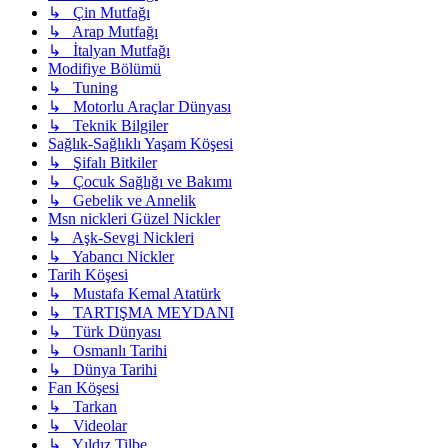
↳ Çin Mutfağı
↳ Arap Mutfağı
↳ İtalyan Mutfağı
Modifiye Bölümü
↳ Tuning
↳ Motorlu Araçlar Dünyası
↳ Teknik Bilgiler
Sağlık-Sağlıklı Yaşam Köşesi
↳ Şifalı Bitkiler
↳ Çocuk Sağlığı ve Bakımı
↳ Gebelik ve Annelik
Msn nickleri Güzel Nickler
↳ Aşk-Sevgi Nickleri
↳ Yabancı Nickler
Tarih Köşesi
↳ Mustafa Kemal Atatürk
↳ TARTIŞMA MEYDANI
↳ Türk Dünyası
↳ Osmanlı Tarihi
↳ Dünya Tarihi
Fan Köşesi
↳ Tarkan
↳ Videolar
↳ Yıldız Tilbe