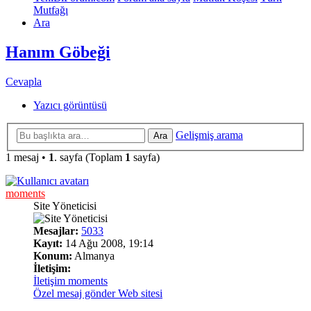
Mutfağı
Ara
Hanım Göbeği
Cevapla
Yazıcı görüntüsü
Gelişmiş arama
Ara
1 mesaj •
1
. sayfa (Toplam
1
sayfa)
moments
Site Yöneticisi
Mesajlar:
5033
Kayıt:
14 Ağu 2008, 19:14
Konum:
Almanya
İletişim:
İletişim moments
Özel mesaj gönder
Web sitesi