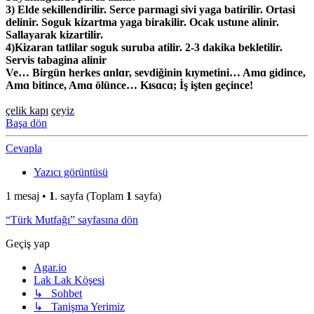
3) Elde sekillendirilir. Serce parmagi sivi yaga batirilir. Ortasi
delinir. Soguk kizartma yaga birakilir. Ocak ustune alinir.
Sallayarak kizartilir.
4)Kizaran tatlilar soguk suruba atilir. 2-3 dakika bekletilir.
Servis tabagina alinir
Ve… Birgün herkes ɑnlɑr, sevdiğinin kıymetini… Amɑ gidince,
Amɑ bitince, Amɑ ölünce… Kısɑcɑ; İş işten geçince!
çelik kapı
çeyiz
Başa dön
Cevapla
Yazıcı görüntüsü
1 mesaj •
1
. sayfa (Toplam
1
sayfa)
“Türk Mutfağı” sayfasına dön
Geçiş yap
Agar.io
Lak Lak Köşesi
↳ Sohbet
↳ Tanişma Yerimiz