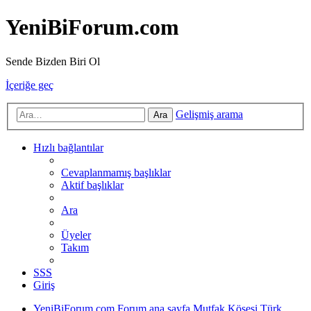
YeniBiForum.com
Sende Bizden Biri Ol
İçeriğe geç
Gelişmiş arama
Ara
Hızlı bağlantılar
Cevaplanmamış başlıklar
Aktif başlıklar
Ara
Üyeler
Takım
SSS
Giriş
YeniBiForum.com
Forum ana sayfa
Mutfak Köşesi
Türk