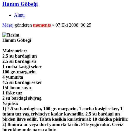
Hanım Göbeği
Alıntı
Mesaj
gönderen
moments
»
07 Eki 2008, 00:25
Hanım Göbeği
Malzemeler:
2.5 su bardagi un
2.5 su bardagi su
1 corba kasigi seker
100 gr. margarin
4 yumurta
4.5 su bardagi seker
1/4 limon suyu
1 fiske tuz
2 su bardagi siviyag
Yapilisi:
1) 2.5 su bardagi su, 100 gr. margarin, 1 corba kasigi seker, 1
tutam tuz yag eriyinciye kadar kaynatilir. 2.5 su bardagi un
birden ilave edilir. Tahta kasikla karistirarak 10 dakika pisirilir.
2) Ilininca uc veya dort yumurta kirilir. Elle yogurulur. Ceviz
buyuklugunde parca alinir.