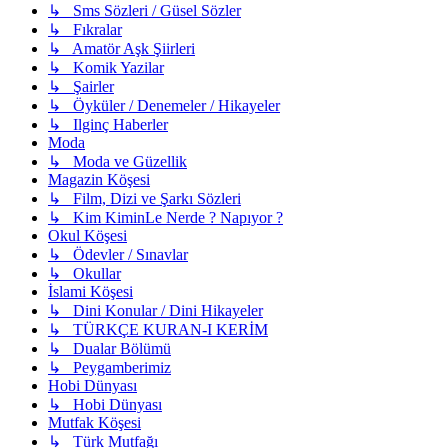
↳ Sms Sözleri / Güsel Sözler
↳ Fıkralar
↳ Amatör Aşk Şiirleri
↳ Komik Yazilar
↳ Şairler
↳ Öyküler / Denemeler / Hikayeler
↳ Ilginç Haberler
Moda
↳ Moda ve Güzellik
Magazin Köşesi
↳ Film, Dizi ve Şarkı Sözleri
↳ Kim KiminLe Nerde ? Napıyor ?
Okul Köşesi
↳ Ödevler / Sınavlar
↳ Okullar
İslami Köşesi
↳ Dini Konular / Dini Hikayeler
↳ TÜRKÇE KURAN-I KERİM
↳ Dualar Bölümü
↳ Peygamberimiz
Hobi Dünyası
↳ Hobi Dünyası
Mutfak Köşesi
↳ Türk Mutfağı