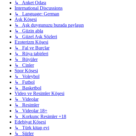
↳ Anket Odası
International Discussions
↳ Language: German
Aşk Köşesi
↳ Aşk duygunuzu burada paylaşın
↳ Güzin abla
↳ Güzel Aşk Sözleri
Ezoterizm Köşesi
↳ Fal ve Burçlar
↳ Rüya tabirleri
↳ Büyüler
↳ Cinler
Spor Köşesi
↳ Voleybol
↳ Futbol
↳ Basketbol
Video ve Resimler Köşesi
↳ Videolar
↳ Resimler
↳ Videolar 18+
↳ Korkunç Resimler +18
Edebiyat Köşesi
↳ Türk kitap evi
↳ Şiirler