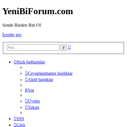
YeniBiForum.com
Sende Bizden Biri Ol
İçeriğe geç
Gelişmiş
Ara
arama
Hızlı bağlantılar
Cevaplanmamış başlıklar
Aktif başlıklar
Ara
Üyeler
Takım
SSS
Giriş