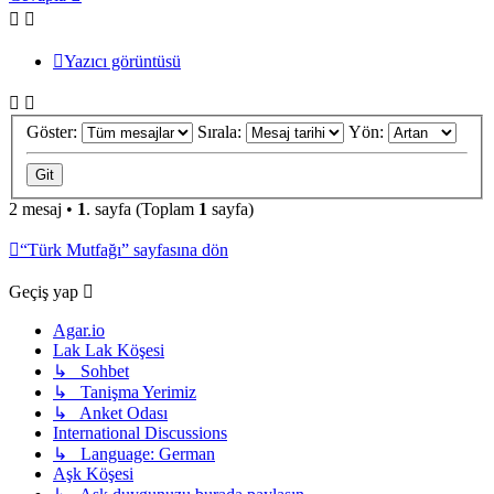
Yazıcı görüntüsü
Göster:
Sırala:
Yön:
2 mesaj •
1
. sayfa (Toplam
1
sayfa)
“Türk Mutfağı” sayfasına dön
Geçiş yap
Agar.io
Lak Lak Köşesi
↳ Sohbet
↳ Tanişma Yerimiz
↳ Anket Odası
International Discussions
↳ Language: German
Aşk Köşesi