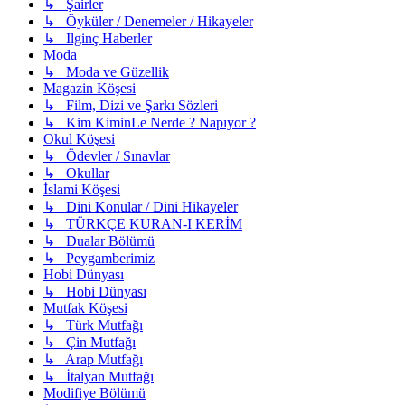
↳ Şairler
↳ Öyküler / Denemeler / Hikayeler
↳ Ilginç Haberler
Moda
↳ Moda ve Güzellik
Magazin Köşesi
↳ Film, Dizi ve Şarkı Sözleri
↳ Kim KiminLe Nerde ? Napıyor ?
Okul Köşesi
↳ Ödevler / Sınavlar
↳ Okullar
İslami Köşesi
↳ Dini Konular / Dini Hikayeler
↳ TÜRKÇE KURAN-I KERİM
↳ Dualar Bölümü
↳ Peygamberimiz
Hobi Dünyası
↳ Hobi Dünyası
Mutfak Köşesi
↳ Türk Mutfağı
↳ Çin Mutfağı
↳ Arap Mutfağı
↳ İtalyan Mutfağı
Modifiye Bölümü