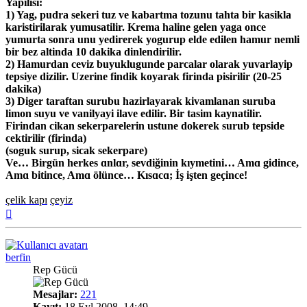
Yapilisi:
1) Yag, pudra sekeri tuz ve kabartma tozunu tahta bir kasikla
karistirilarak yumusatilir. Krema haline gelen yaga once
yumurta sonra unu yedirerek yogurup elde edilen hamur nemli
bir bez altinda 10 dakika dinlendirilir.
2) Hamurdan ceviz buyuklugunde parcalar olarak yuvarlayip
tepsiye dizilir. Uzerine findik koyarak firinda pisirilir (20-25
dakika)
3) Diger taraftan surubu hazirlayarak kivamlanan suruba
limon suyu ve vanilyayi ilave edilir. Bir tasim kaynatilir.
Firindan cikan sekerparelerin ustune dokerek surub tepside
cektirilir (firinda)
(soguk surup, sicak sekerpare)
Ve… Birgün herkes ɑnlɑr, sevdiğinin kıymetini… Amɑ gidince,
Amɑ bitince, Amɑ ölünce… Kısɑcɑ; İş işten geçince!
çelik kapı
çeyiz
Başa
dön
berfin
Rep Gücü
Mesajlar:
221
Kayıt:
18 Eyl 2008, 14:49