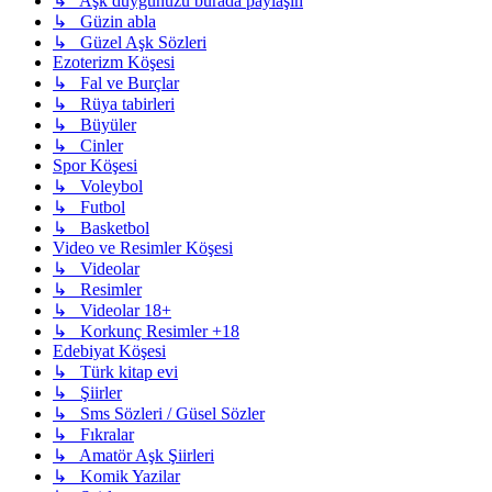
↳ Aşk duygunuzu burada paylaşın
↳ Güzin abla
↳ Güzel Aşk Sözleri
Ezoterizm Köşesi
↳ Fal ve Burçlar
↳ Rüya tabirleri
↳ Büyüler
↳ Cinler
Spor Köşesi
↳ Voleybol
↳ Futbol
↳ Basketbol
Video ve Resimler Köşesi
↳ Videolar
↳ Resimler
↳ Videolar 18+
↳ Korkunç Resimler +18
Edebiyat Köşesi
↳ Türk kitap evi
↳ Şiirler
↳ Sms Sözleri / Güsel Sözler
↳ Fıkralar
↳ Amatör Aşk Şiirleri
↳ Komik Yazilar