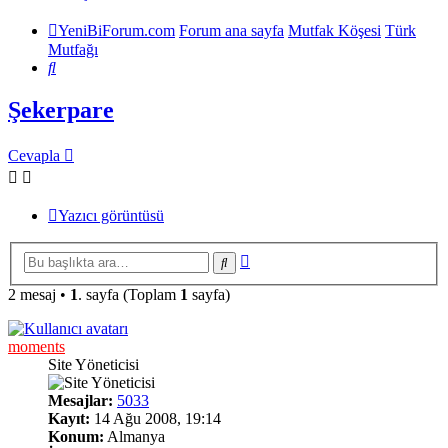
YeniBiForum.com
Forum ana sayfa
Mutfak Köşesi
Türk
Mutfağı
Ara
Şekerpare
Cevapla
Yazıcı görüntüsü
Gelişmiş
Ara
arama
2 mesaj •
1
. sayfa (Toplam
1
sayfa)
moments
Site Yöneticisi
Mesajlar:
5033
Kayıt:
14 Ağu 2008, 19:14
Konum:
Almanya