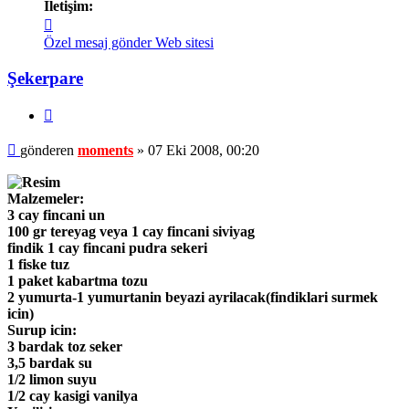
İletişim:
İletişim
moments
Özel mesaj gönder
Web sitesi
Şekerpare
Alıntı
Mesaj
gönderen
moments
»
07 Eki 2008, 00:20
Malzemeler:
3 cay fincani un
100 gr tereyag veya 1 cay fincani siviyag
findik 1 cay fincani pudra sekeri
1 fiske tuz
1 paket kabartma tozu
2 yumurta-1 yumurtanin beyazi ayrilacak(findiklari surmek
icin)
Surup icin:
3 bardak toz seker
3,5 bardak su
1/2 limon suyu
1/2 cay kasigi vanilya