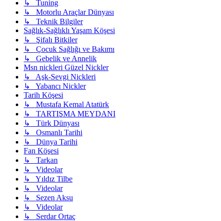
↳ Tuning
↳ Motorlu Araçlar Dünyası
↳ Teknik Bilgiler
Sağlık-Sağlıklı Yaşam Köşesi
↳ Şifalı Bitkiler
↳ Çocuk Sağlığı ve Bakımı
↳ Gebelik ve Annelik
Msn nickleri Güzel Nickler
↳ Aşk-Sevgi Nickleri
↳ Yabancı Nickler
Tarih Köşesi
↳ Mustafa Kemal Atatürk
↳ TARTIŞMA MEYDANI
↳ Türk Dünyası
↳ Osmanlı Tarihi
↳ Dünya Tarihi
Fan Köşesi
↳ Tarkan
↳ Videolar
↳ Yıldız Tilbe
↳ Videolar
↳ Sezen Aksu
↳ Videolar
↳ Serdar Ortaç