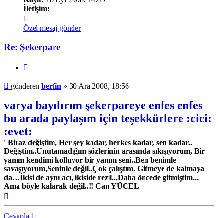
İletişim:
İletişim
berfin
Özel mesaj gönder
Re: Şekerpare
Alıntı
Mesaj
gönderen
berfin
»
30 Ara 2008, 18:56
varya bayılırım şekerpareye enfes enfes
bu arada paylaşım için teşekkürlere :cici:
:evet:
' Biraz değiştim, Her şey kadar, herkes kadar, sen kadar..
Değiştim..Unutamadığım sözlerinin arasında sıkışıyorum, Bir
yanım kendimi kolluyor bir yanım seni..Ben benimle
savaşıyorum,Seninle değil..Çok çalıştım. Gitmeye de kalmaya
da…İkisi de aynı acı, ikiside rezil...Daha öncede gitmiştim...
Ama böyle kalarak değil..!! Can YÜCEL
Başa
dön
Cevapla