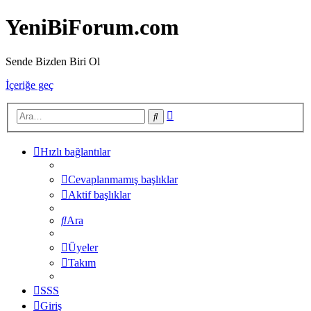
YeniBiForum.com
Sende Bizden Biri Ol
İçeriğe geç
Gelişmiş
Ara
arama
Hızlı bağlantılar
Cevaplanmamış başlıklar
Aktif başlıklar
Ara
Üyeler
Takım
SSS
Giriş