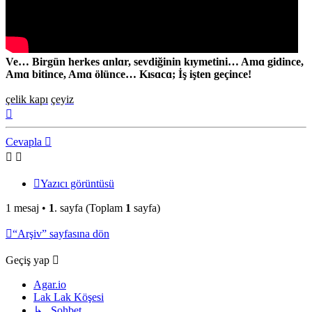
Ve… Birgün herkes ɑnlɑr, sevdiğinin kıymetini… Amɑ gidince,
Amɑ bitince, Amɑ ölünce… Kısɑcɑ; İş işten geçince!
çelik kapı
çeyiz
Başa
dön
Cevapla
Yazıcı görüntüsü
1 mesaj •
1
. sayfa (Toplam
1
sayfa)
“Arşiv” sayfasına dön
Geçiş yap
Agar.io
Lak Lak Köşesi
↳ Sohbet