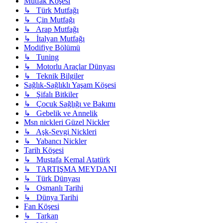
Mutfak Köşesi
↳ Türk Mutfağı
↳ Çin Mutfağı
↳ Arap Mutfağı
↳ İtalyan Mutfağı
Modifiye Bölümü
↳ Tuning
↳ Motorlu Araçlar Dünyası
↳ Teknik Bilgiler
Sağlık-Sağlıklı Yaşam Köşesi
↳ Şifalı Bitkiler
↳ Çocuk Sağlığı ve Bakımı
↳ Gebelik ve Annelik
Msn nickleri Güzel Nickler
↳ Aşk-Sevgi Nickleri
↳ Yabancı Nickler
Tarih Köşesi
↳ Mustafa Kemal Atatürk
↳ TARTIŞMA MEYDANI
↳ Türk Dünyası
↳ Osmanlı Tarihi
↳ Dünya Tarihi
Fan Köşesi
↳ Tarkan