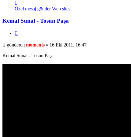
İletişim
moments
Özel mesaj gönder
Web sitesi
Kemal Sunal - Tosun Paşa
Alıntı
Mesaj
gönderen
moments
»
16 Eki 2011, 16:47
Kemal Sunal - Tosun Paşa