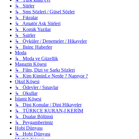
↳ Şiirler
↳ Sms Sözleri / Güsel Sözler
↳ Fıkralar
↳ Amatör Aşk Şiirleri
↳ Komik Yazilar
↳ Şairler
↳ Öyküler / Denemeler / Hikayeler
↳ Ilginç Haberler
Moda
↳ Moda ve Güzellik
Magazin Köşesi
↳ Film, Dizi ve Şarkı Sözleri
↳ Kim KiminLe Nerde ? Napıyor ?
Okul Köşesi
↳ Ödevler / Sınavlar
↳ Okullar
İslami Köşesi
↳ Dini Konular / Dini Hikayeler
↳ TÜRKÇE KURAN-I KERİM
↳ Dualar Bölümü
↳ Peygamberimiz
Hobi Dünyası
↳ Hobi Dünyası