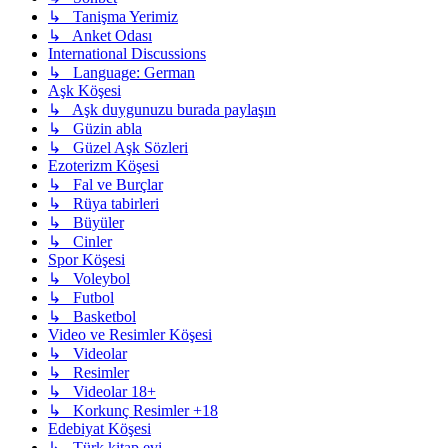
↳ Tanişma Yerimiz
↳ Anket Odası
International Discussions
↳ Language: German
Aşk Köşesi
↳ Aşk duygunuzu burada paylaşın
↳ Güzin abla
↳ Güzel Aşk Sözleri
Ezoterizm Köşesi
↳ Fal ve Burçlar
↳ Rüya tabirleri
↳ Büyüler
↳ Cinler
Spor Köşesi
↳ Voleybol
↳ Futbol
↳ Basketbol
Video ve Resimler Köşesi
↳ Videolar
↳ Resimler
↳ Videolar 18+
↳ Korkunç Resimler +18
Edebiyat Köşesi
↳ Türk kitap evi