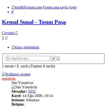
YeniBiForum.com
Forum ana sayfa
Arşiv
Ara
Kemal Sunal - Tosun Paşa
Cevapla
Yazıcı görüntüsü
Gelişmiş
Ara
arama
1 mesaj •
1
. sayfa (Toplam
1
sayfa)
moments
Site Yöneticisi
Mesajlar:
5033
Kayıt:
14 Ağu 2008, 19:14
Konum:
Almanya
İletişim: