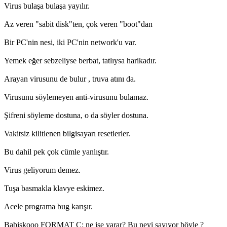
Virus bulaşa bulaşa yayılır.
Az veren "sabit disk"ten, çok veren "boot"dan
Bir PC'nin nesi, iki PC'nin network'u var.
Yemek eğer sebzeliyse berbat, tatlıysa harikadır.
Arayan virusunu de bulur , truva atını da.
Virusunu söylemeyen anti-virusunu bulamaz.
Şifreni söyleme dostuna, o da söyler dostuna.
Vakitsiz kilitlenen bilgisayarı resetlerler.
Bu dahil pek çok cümle yanlıştır.
Virus geliyorum demez.
Tuşa basmakla klavye eskimez.
Acele programa bug karışır.
Babişkooo FORMAT C: ne işe yarar? Bu neyi sayıyor böyle ?