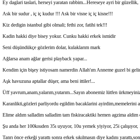
Ey daglari taslari, herseyi yaratan rabbim...Hereseye ayri bir güzelli
Ask bir sudur , iç iç kudur !!! Ask bir visne iç iç kisne!!!
Kiz dedigin istanbul gibi olmali; fethi zor, fatihi tek!!!
Kadin hakki diye bisey yokur. Cunku hakki erkek ismidir
Seni düşündükçe gözlerim dolar, kulaklarım mark
Ağlarsa anam ağlar gerisi playback yapar...
Kendim için bişey istiyosam namerdin Allah'ım Anneme guzel bi gel
Aşk havuzuna aptallar düşer, ama beni ittiler!...
Üff yavrum,anam,yalarım,yutarım...Sayın abonemiz lütfen ürkmeyiniz 
Karanlikti,gözleri parliyordu egildim bacaklarini ayirdim,memelerin
Elime aldım salladim salladim tam fiskiracaktiki hemen agzima aldim c
Şu anda her 100kısıden 35ı uyuyor, 10u yemek yiyiyor, 25i çalışıyor, 1
Tanrı önce erkeği yarattı sonra erkek sıkılmasın diye kadını yarattı,son