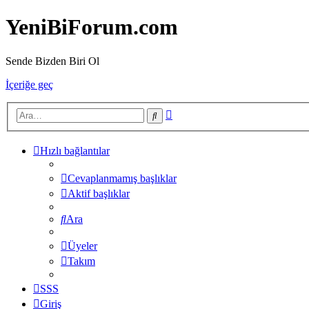
YeniBiForum.com
Sende Bizden Biri Ol
İçeriğe geç
Gelişmiş
Ara
arama
Hızlı bağlantılar
Cevaplanmamış başlıklar
Aktif başlıklar
Ara
Üyeler
Takım
SSS
Giriş