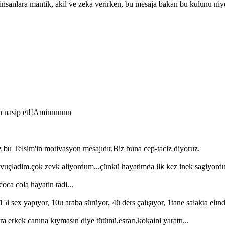
k, insanlara mantik, akil ve zeka verirken, bu mesaja bakan bu kulunu ni
in nasip et!!Aminnnnnn
bu Telsim'in motivasyon mesajıdır.Biz buna cep-taciz diyoruz.
i avuçladim.çok zevk aliyordum...çünkü hayatimda ilk kez inek sagiyord
oca cola hayatin tadi...
5i sex yapıyor, 10u araba sürüyor, 4ü ders çalışıyor, 1tane salakta elın
ra erkek canına kıymasın diye tütünü,esrarı,kokaini yarattı...