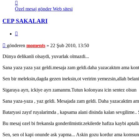
İletişim
moments
Özel mesaj gönder
Web sitesi
CEP SAKALARI
Alıntı
Mesaj
gönderen
moments
»
22 Şub 2010, 13:50
Dünya delikanli olsaydi, yuvarlak olmazdi...
Sana yaza yaza yaz geldi.mesaja zam geldi.daha yazacaktım ama kont
Sen bir meleksin,dagda gezen ineksin,ot veririm yemezsin,allah belani 
Sigaraya ayrı, ickiye ayrı zamanmı.Tutun kolonyası icin sentez olsun
Sana yaza-yaza , yaz geldi. Mesajada zam geldi. Daha yazacaktim ama
Bataryasi zayıf ruyalarimda , kapsama alani disinda kalan sevgilime..
Bu mesaj ozel bi frekansla gonderilmistir.zekilerde hafiza kaybi aptal
Sen, sen ol kapi onunde ask yapma... Askin gozu kordur ama komsunu