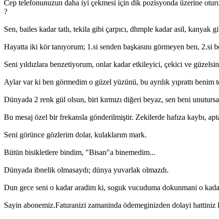
Cep telefonunuzun daha iyi çekmesi için dik pozisyonda üzerine oturu
?
Sen, bailes kadar tatlı, tekila gibi çarpıcı, dhmple kadar asil, kanyak 
Hayatta iki kör tanıyorum; 1.si senden başkasını görmeyen ben, 2.si 
Seni yıldızlara benzetiyorum, onlar kadar etkileyici, çekici ve güzelsin
Aylar var ki ben görmedim o güzel yüzünü, bu ayrılık yıprattı benim
Dünyada 2 renk gül olsun, biri kırmızı diğeri beyaz, sen beni unuturs
Bu mesaj özel bir frekansla gönderilmiştir. Zekilerde hafıza kaybı, apt
Seni görünce gözlerim dolar, kulaklarım mark.
Bütün bisikletlere bindim, "Bisan"a binemedim...
Dünyada ibnelik olmasaydı; dünya yuvarlak olmazdı.
Dun gece seni o kadar aradim ki, soguk vucuduma dokunmani o kadar 
Sayin abonemiz.Faturanizi zamaninda ödemeginizden dolayi hattiniz k