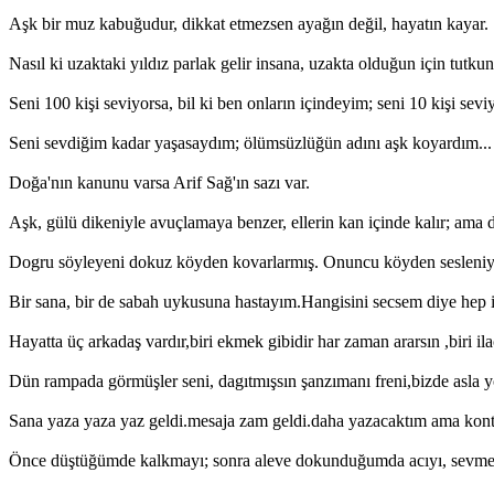
Aşk bir muz kabuğudur, dikkat etmezsen ayağın değil, hayatın kayar.
Nasıl ki uzaktaki yıldız parlak gelir insana, uzakta olduğun için tut
Seni 100 kişi seviyorsa, bil ki ben onların içindeyim; seni 10 kişi sev
Seni sevdiğim kadar yaşasaydım; ölümsüzlüğün adını aşk koyardım...
Doğa'nın kanunu varsa Arif Sağ'ın sazı var.
Aşk, gülü dikeniyle avuçlamaya benzer, ellerin kan içinde kalır; ama 
Dogru söyleyeni dokuz köyden kovarlarmış. Onuncu köyden ses
Bir sana, bir de sabah uykusuna hastayım.Hangisini secsem diye hep
Hayatta üç arkadaş vardır,biri ekmek gibidir har zaman ararsın ,biri ilaç
Dün rampada görmüşler seni, dagıtmışsın şanzımanı freni,bizde asla y
Sana yaza yaza yaz geldi.mesaja zam geldi.daha yazacaktım ama kont
Önce düştüğümde kalkmayı; sonra aleve dokunduğumda acıyı, sevmey