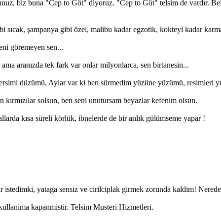
nuz, biz buna "Cep to Göt" diyoruz. "Cep to Göt" telsim de vardır. Be
gibi sıcak, şampanya gibi özel, malibu kadar egzotik, kokteyl kadar karma
beni göremeyen sen...
 ama aranızda tek fark var onlar milyonlarca, sen birtanesin...
 tersimi düzümü, Aylar var ki ben sürmedim yüzüne yüzümü, resimleri yı
an kırmızılar solsun, ben seni unutursam beyazlar kefenim olsun.
allarda kısa süreli körlük, ibnelerde de bir anlık gülümseme yapar !
istedimki, yataga sensiz ve cirilciplak girmek zorunda kaldim! Nerede
ullanima kapanmistir. Telsim Musteri Hizmetleri.