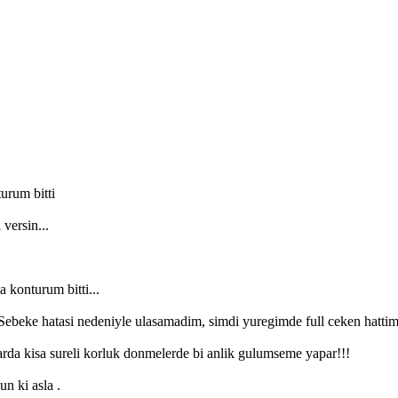
urum bitti
versin...
 konturum bitti...
 Sebeke hatasi nedeniyle ulasamadim, simdi yuregimde full ceken hattim
larda kisa sureli korluk donmelerde bi anlik gulumseme yapar!!!
n ki asla .