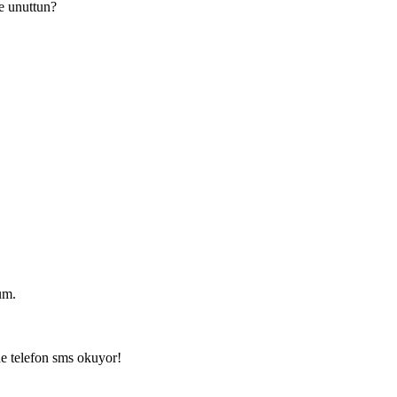
ye unuttun?
um.
de telefon sms okuyor!