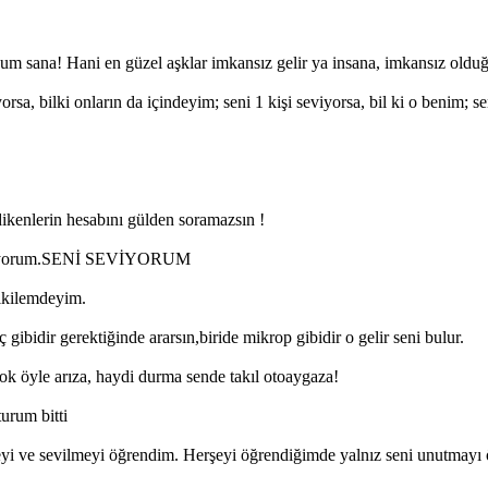
kunum sana! Hani en güzel aşklar imkansız gelir ya insana, imkansız oldu
iyorsa, bilki onların da içindeyim; seni 1 kişi seviyorsa, bil ki o benim;
dikenlerin hesabını gülden soramazsın !
leniyorum.SENİ SEVİYORUM
 ikilemdeyim.
 gibidir gerektiğinde ararsın,biride mikrop gibidir o gelir seni bulur.
ok öyle arıza, haydi durma sende takıl otoaygaza!
urum bitti
i ve sevilmeyi öğrendim. Herşeyi öğrendiğimde yalnız seni unutmayı