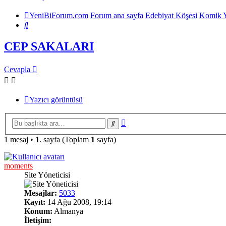
YeniBiForum.com
Forum ana sayfa
Edebiyat Köşesi
Komik Y
Ara
CEP SAKALARI
Cevapla
Yazıcı görüntüsü
Gelişmiş
Ara
arama
1 mesaj •
1
. sayfa (Toplam
1
sayfa)
moments
Site Yöneticisi
Mesajlar:
5033
Kayıt:
14 Ağu 2008, 19:14
Konum:
Almanya
İletişim: