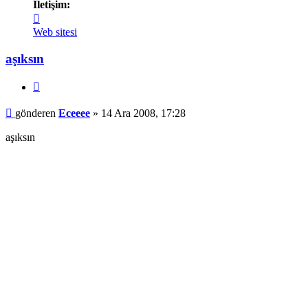
İletişim:
İletişim
Eceeee
Web sitesi
aşıksın
Alıntı
Mesaj
gönderen
Eceeee
»
14 Ara 2008, 17:28
aşıksın