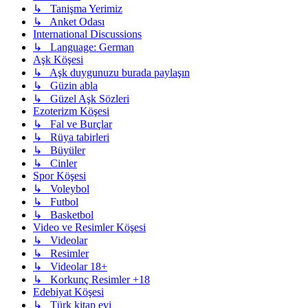
↳ Tanişma Yerimiz
↳ Anket Odası
International Discussions
↳ Language: German
Aşk Köşesi
↳ Aşk duygunuzu burada paylaşın
↳ Güzin abla
↳ Güzel Aşk Sözleri
Ezoterizm Köşesi
↳ Fal ve Burçlar
↳ Rüya tabirleri
↳ Büyüler
↳ Cinler
Spor Köşesi
↳ Voleybol
↳ Futbol
↳ Basketbol
Video ve Resimler Köşesi
↳ Videolar
↳ Resimler
↳ Videolar 18+
↳ Korkunç Resimler +18
Edebiyat Köşesi
↳ Türk kitap evi