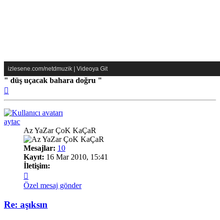
izlesene.com/netdmuzik
|
Videoya Git
" düş uçacak bahara doğru "
Başa
dön
aytac
Az YaZar ÇoK KaÇaR
Mesajlar:
10
Kayıt:
16 Mar 2010, 15:41
İletişim:
İletişim
aytac
Özel mesaj gönder
Re: aşıksın