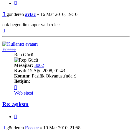
Alıntı
Mesaj
gönderen
aytac
»
16 Mar 2010, 19:10
cok begendim super valla :cici:
Başa
dön
Eceeee
Rep Gücü
Mesajlar:
3062
Kayıt:
15 Ağu 2008, 01:43
Konum:
Pasifik Okyanusu'nda :)
İletişim:
İletişim
Eceeee
Web sitesi
Re: aşıksın
Alıntı
Mesaj
gönderen
Eceeee
»
19 Mar 2010, 21:58