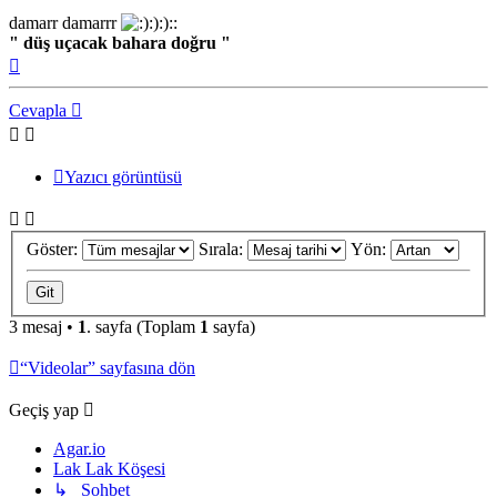
damarr damarrr
:):)::
" düş uçacak bahara doğru "
Başa
dön
Cevapla
Yazıcı görüntüsü
Göster:
Sırala:
Yön:
3 mesaj •
1
. sayfa (Toplam
1
sayfa)
“Videolar” sayfasına dön
Geçiş yap
Agar.io
Lak Lak Köşesi
↳ Sohbet