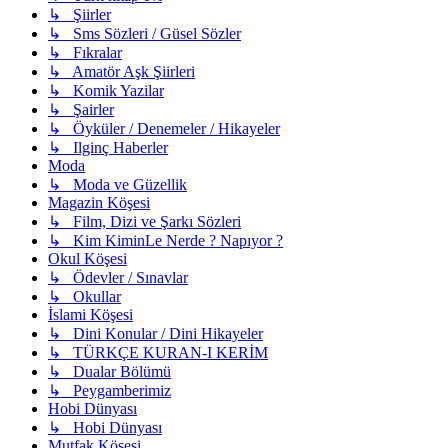
↳ Şiirler
↳ Sms Sözleri / Güsel Sözler
↳ Fıkralar
↳ Amatör Aşk Şiirleri
↳ Komik Yazilar
↳ Şairler
↳ Öyküler / Denemeler / Hikayeler
↳ Ilginç Haberler
Moda
↳ Moda ve Güzellik
Magazin Köşesi
↳ Film, Dizi ve Şarkı Sözleri
↳ Kim KiminLe Nerde ? Napıyor ?
Okul Köşesi
↳ Ödevler / Sınavlar
↳ Okullar
İslami Köşesi
↳ Dini Konular / Dini Hikayeler
↳ TÜRKÇE KURAN-I KERİM
↳ Dualar Bölümü
↳ Peygamberimiz
Hobi Dünyası
↳ Hobi Dünyası
Mutfak Köşesi