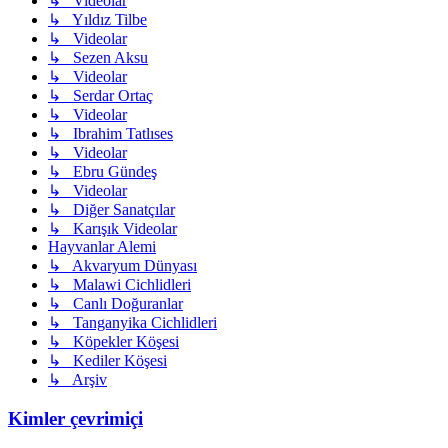
↳ Videolar
↳ Yıldız Tilbe
↳ Videolar
↳ Sezen Aksu
↳ Videolar
↳ Serdar Ortaç
↳ Videolar
↳ Ibrahim Tatlıses
↳ Videolar
↳ Ebru Gündeş
↳ Videolar
↳ Diğer Sanatçılar
↳ Karışık Videolar
Hayvanlar Alemi
↳ Akvaryum Dünyası
↳ Malawi Cichlidleri
↳ Canlı Doğuranlar
↳ Tanganyika Cichlidleri
↳ Köpekler Köşesi
↳ Kediler Köşesi
↳ Arşiv
Kimler çevrimiçi