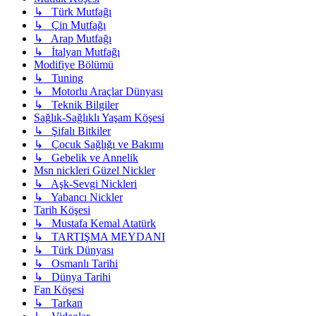
↳ Türk Mutfağı
↳ Çin Mutfağı
↳ Arap Mutfağı
↳ İtalyan Mutfağı
Modifiye Bölümü
↳ Tuning
↳ Motorlu Araçlar Dünyası
↳ Teknik Bilgiler
Sağlık-Sağlıklı Yaşam Köşesi
↳ Şifalı Bitkiler
↳ Çocuk Sağlığı ve Bakımı
↳ Gebelik ve Annelik
Msn nickleri Güzel Nickler
↳ Aşk-Sevgi Nickleri
↳ Yabancı Nickler
Tarih Köşesi
↳ Mustafa Kemal Atatürk
↳ TARTIŞMA MEYDANI
↳ Türk Dünyası
↳ Osmanlı Tarihi
↳ Dünya Tarihi
Fan Köşesi
↳ Tarkan