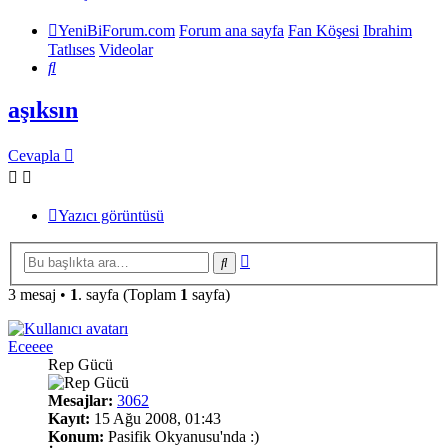
YeniBiForum.com
Forum ana sayfa
Fan Köşesi
Ibrahim
Tatlıses
Videolar
Ara
aşıksın
Cevapla
Yazıcı görüntüsü
Gelişmiş
Ara
arama
3 mesaj •
1
. sayfa (Toplam
1
sayfa)
Eceeee
Rep Gücü
Mesajlar:
3062
Kayıt:
15 Ağu 2008, 01:43
Konum:
Pasifik Okyanusu'nda :)