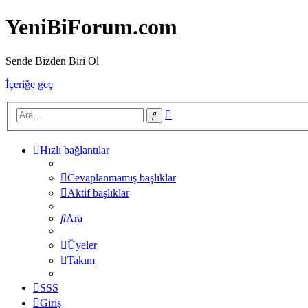
YeniBiForum.com
Sende Bizden Biri Ol
İçeriğe geç
Gelişmiş
Ara
arama
Hızlı bağlantılar
Cevaplanmamış başlıklar
Aktif başlıklar
Ara
Üyeler
Takım
SSS
Giriş