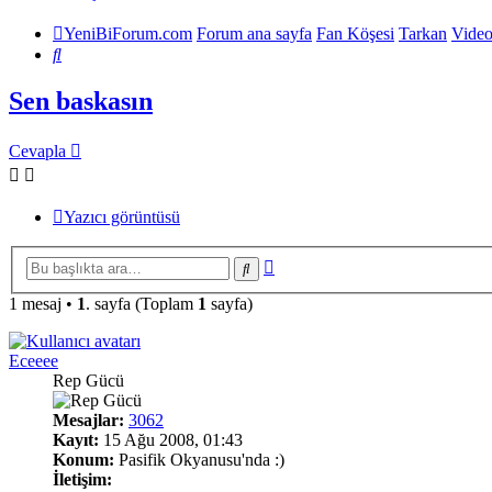
YeniBiForum.com
Forum ana sayfa
Fan Köşesi
Tarkan
Video
Ara
Sen baskasın
Cevapla
Yazıcı görüntüsü
Gelişmiş
Ara
arama
1 mesaj •
1
. sayfa (Toplam
1
sayfa)
Eceeee
Rep Gücü
Mesajlar:
3062
Kayıt:
15 Ağu 2008, 01:43
Konum:
Pasifik Okyanusu'nda :)
İletişim: