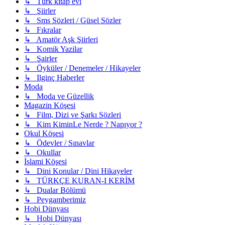
↳ Türk kitap evi
↳ Şiirler
↳ Sms Sözleri / Güsel Sözler
↳ Fıkralar
↳ Amatör Aşk Şiirleri
↳ Komik Yazilar
↳ Şairler
↳ Öyküler / Denemeler / Hikayeler
↳ Ilginç Haberler
Moda
↳ Moda ve Güzellik
Magazin Köşesi
↳ Film, Dizi ve Şarkı Sözleri
↳ Kim KiminLe Nerde ? Napıyor ?
Okul Köşesi
↳ Ödevler / Sınavlar
↳ Okullar
İslami Köşesi
↳ Dini Konular / Dini Hikayeler
↳ TÜRKÇE KURAN-I KERİM
↳ Dualar Bölümü
↳ Peygamberimiz
Hobi Dünyası
↳ Hobi Dünyası