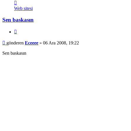
İletişim
Eceeee
Web sitesi
Sen baskasın
Alıntı
Mesaj
gönderen
Eceeee
»
06 Ara 2008, 19:22
Sen baskasın