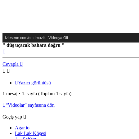
izlesene.com/netdmuzik
|
Videoya Git
" düş uçacak bahara doğru "
Başa
dön
Cevapla
Yazıcı görüntüsü
1 mesaj •
1
. sayfa (Toplam
1
sayfa)
“Videolar” sayfasına dön
Geçiş yap
Agar.io
Lak Lak Köşesi