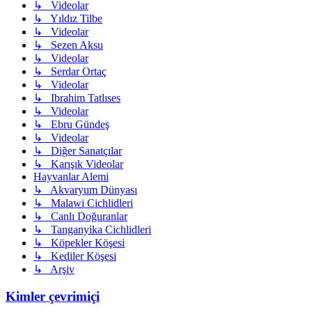
↳ Videolar
↳ Yıldız Tilbe
↳ Videolar
↳ Sezen Aksu
↳ Videolar
↳ Serdar Ortaç
↳ Videolar
↳ Ibrahim Tatlıses
↳ Videolar
↳ Ebru Gündeş
↳ Videolar
↳ Diğer Sanatçılar
↳ Karışık Videolar
Hayvanlar Alemi
↳ Akvaryum Dünyası
↳ Malawi Cichlidleri
↳ Canlı Doğuranlar
↳ Tanganyika Cichlidleri
↳ Köpekler Köşesi
↳ Kediler Köşesi
↳ Arşiv
Kimler çevrimiçi