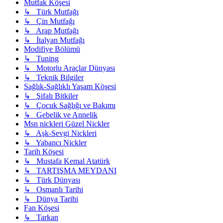
Mutfak Köşesi
↳ Türk Mutfağı
↳ Çin Mutfağı
↳ Arap Mutfağı
↳ İtalyan Mutfağı
Modifiye Bölümü
↳ Tuning
↳ Motorlu Araçlar Dünyası
↳ Teknik Bilgiler
Sağlık-Sağlıklı Yaşam Köşesi
↳ Şifalı Bitkiler
↳ Çocuk Sağlığı ve Bakımı
↳ Gebelik ve Annelik
Msn nickleri Güzel Nickler
↳ Aşk-Sevgi Nickleri
↳ Yabancı Nickler
Tarih Köşesi
↳ Mustafa Kemal Atatürk
↳ TARTIŞMA MEYDANI
↳ Türk Dünyası
↳ Osmanlı Tarihi
↳ Dünya Tarihi
Fan Köşesi
↳ Tarkan