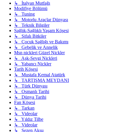
↳ İtalyan Mutfağı
Modifiye Bölümü
↳ Tuning
↳ Motorlu Araçlar Dünyası
↳ Teknik Bilgiler
Sağlık-Sağlıklı Yaşam Köşesi
↳ Şifalı Bitkiler
↳ Çocuk Sağlığı ve Bakımı
↳ Gebelik ve Annelik
Msn nickleri Güzel Nickler
↳ Aşk-Sevgi Nickleri
↳ Yabancı Nickler
Tarih Köşesi
↳ Mustafa Kemal Atatürk
↳ TARTIŞMA MEYDANI
↳ Türk Dünyası
↳ Osmanlı Tarihi
↳ Dünya Tarihi
Fan Köşesi
↳ Tarkan
↳ Videolar
↳ Yıldız Tilbe
↳ Videolar
↳ Sezen Aksu