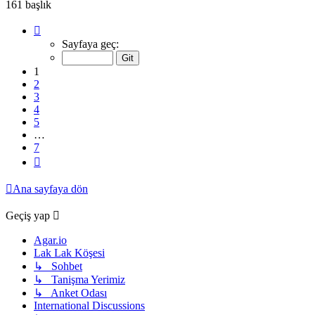
161 başlık
1
.
sayfa
Sayfaya geç:
(Toplam
7
1
sayfa)
2
3
4
5
…
7
Sonraki
Ana sayfaya dön
Geçiş yap
Agar.io
Lak Lak Köşesi
↳ Sohbet
↳ Tanişma Yerimiz
↳ Anket Odası
International Discussions