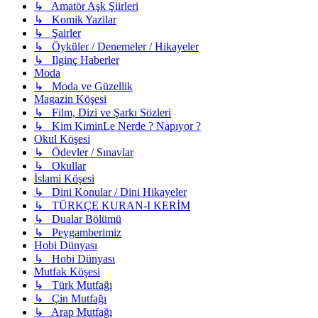
↳ Amatör Aşk Şiirleri
↳ Komik Yazilar
↳ Şairler
↳ Öyküler / Denemeler / Hikayeler
↳ Ilginç Haberler
Moda
↳ Moda ve Güzellik
Magazin Köşesi
↳ Film, Dizi ve Şarkı Sözleri
↳ Kim KiminLe Nerde ? Napıyor ?
Okul Köşesi
↳ Ödevler / Sınavlar
↳ Okullar
İslami Köşesi
↳ Dini Konular / Dini Hikayeler
↳ TÜRKÇE KURAN-I KERİM
↳ Dualar Bölümü
↳ Peygamberimiz
Hobi Dünyası
↳ Hobi Dünyası
Mutfak Köşesi
↳ Türk Mutfağı
↳ Çin Mutfağı
↳ Arap Mutfağı