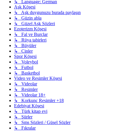
↳ Language: German
Aşk Köşesi
↳ Aşk duygunuzu burada paylaşın
↳ Güzin abla
↳ Güzel Aşk Sözleri
Ezoterizm Köşesi
↳ Fal ve Burçlar
↳ Rüya tabirleri
↳ Büyüler
↳ Cinler
Spor Köşesi
↳ Voleybol
↳ Futbol
↳ Basketbol
Video ve Resimler Köşesi
↳ Videolar
↳ Resimler
↳ Videolar 18+
↳ Korkunç Resimler +18
Edebiyat Köşesi
↳ Türk kitap evi
↳ Şiirler
↳ Sms Sözleri / Güsel Sözler
↳ Fıkralar