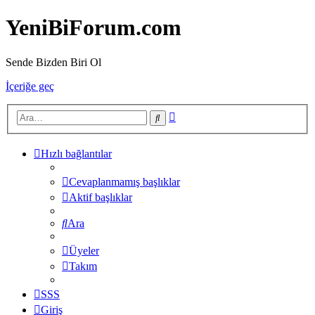
YeniBiForum.com
Sende Bizden Biri Ol
İçeriğe geç
Gelişmiş
Ara
arama
Hızlı bağlantılar
Cevaplanmamış başlıklar
Aktif başlıklar
Ara
Üyeler
Takım
SSS
Giriş