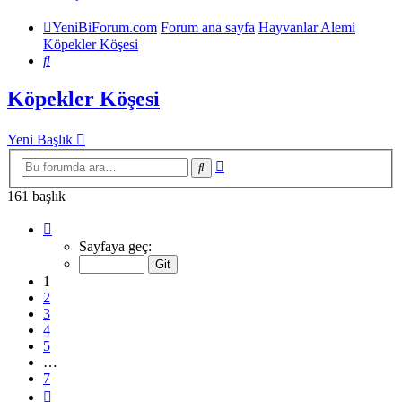
YeniBiForum.com
Forum ana sayfa
Hayvanlar Alemi
Köpekler Köşesi
Ara
Köpekler Köşesi
Yeni Başlık
Gelişmiş
Ara
arama
161 başlık
1
.
sayfa
Sayfaya geç:
(Toplam
7
1
sayfa)
2
3
4
5
…
7
Sonraki