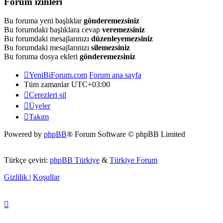
Forum izinleri
Bu foruma yeni başlıklar
gönderemezsiniz
Bu forumdaki başlıklara cevap
veremezsiniz
Bu forumdaki mesajlarınızı
düzenleyemezsiniz
Bu forumdaki mesajlarınızı
silemezsiniz
Bu foruma dosya ekleri
gönderemezsiniz
YeniBiForum.com
Forum ana sayfa
Tüm zamanlar
UTC+03:00
Çerezleri sil
Üyeler
Takım
Powered by
phpBB
® Forum Software © phpBB Limited
Türkçe çeviri:
phpBB Türkiye
&
Türkiye Forum
Gizlilik
|
Koşullar