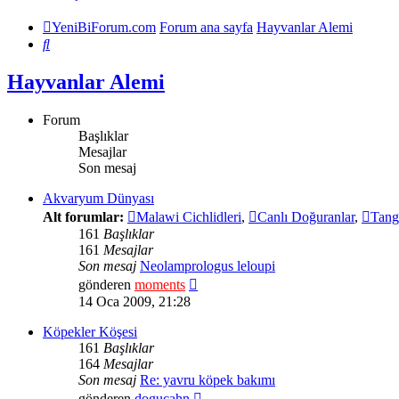
YeniBiForum.com
Forum ana sayfa
Hayvanlar Alemi
Ara
Hayvanlar Alemi
Forum
Başlıklar
Mesajlar
Son mesaj
Akvaryum Dünyası
Alt forumlar:
Malawi Cichlidleri
,
Canlı Doğuranlar
,
Tang
161
Başlıklar
161
Mesajlar
Son mesaj
Neolamprologus leloupi
Son
gönderen
moments
mesajı
14 Oca 2009, 21:28
görüntüle
Köpekler Köşesi
161
Başlıklar
164
Mesajlar
Son mesaj
Re: yavru köpek bakımı
Son
gönderen
dogucahn