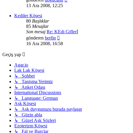
mesajı
13 Ara 2008, 12:25
görüntüle
Kediler Köşesi
80
Başlıklar
85
Mesajlar
Son mesaj
Re: KEdi Giflerİ
Son
gönderen
berfin
mesajı
16 Ara 2008, 16:58
görüntüle
Geçiş yap
Agar.io
Lak Lak Köşesi
↳ Sohbet
↳ Tanişma Yerimiz
↳ Anket Odası
International Discussions
↳ Language: German
Aşk Köşesi
↳ Aşk duygunuzu burada paylaşın
↳ Güzin abla
↳ Güzel Aşk Sözleri
Ezoterizm Köşesi
↳ Fal ve Burçlar