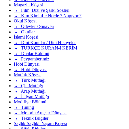
Magazin Köşesi
↳ Film, Dizi ve Şarkı Sözleri
↳ Kim KiminLe Nerde ? Napıyor ?
Okul Köşesi
↳ Ödevler / Sınavlar
↳ Okullar
İslami Köşesi
↳ Dini Konular / Dini Hikayeler
↳ TÜRKÇE KURAN-I KERİM
↳ Dualar Bölümü
↳ Peygamberimiz
Hobi Dünyası
↳ Hobi Dünyası
Mutfak Köşesi
↳ Türk Mutfağı
↳ Çin Mutfağı
↳ Arap Mutfağı
↳ İtalyan Mutfağı
Modifiye Bölümü
↳ Tuning
↳ Motorlu Araçlar Dünyası
↳ Teknik Bilgiler
Sağlık-Sağlıklı Yaşam Köşesi
↳ Şifalı Bitkiler