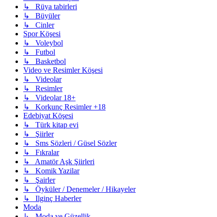
↳ Rüya tabirleri
↳ Büyüler
↳ Cinler
Spor Köşesi
↳ Voleybol
↳ Futbol
↳ Basketbol
Video ve Resimler Köşesi
↳ Videolar
↳ Resimler
↳ Videolar 18+
↳ Korkunç Resimler +18
Edebiyat Köşesi
↳ Türk kitap evi
↳ Şiirler
↳ Sms Sözleri / Güsel Sözler
↳ Fıkralar
↳ Amatör Aşk Şiirleri
↳ Komik Yazilar
↳ Şairler
↳ Öyküler / Denemeler / Hikayeler
↳ Ilginç Haberler
Moda
↳ Moda ve Güzellik