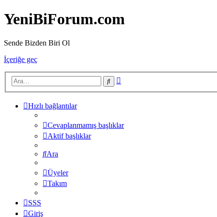
YeniBiForum.com
Sende Bizden Biri Ol
İçeriğe geç
Gelişmiş
Ara
arama
Hızlı bağlantılar
Cevaplanmamış başlıklar
Aktif başlıklar
Ara
Üyeler
Takım
SSS
Giriş