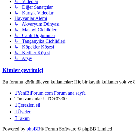
↳ Videolar
↳ Diğer Sanatçılar
↳ Karışık Videolar
Hayvanlar Alemi
↳ Akvaryum Dünyası
↳ Malawi Cichlidleri
↳ Canlı Doğuranlar
↳ Tanganyika Cichlidleri
↳ Köpekler Köşesi
↳ Kediler Köşesi
↳ Arşiv
Kimler çevrimiçi
Bu forumu görüntüleyen kullanıcılar: Hiç bir kayıtlı kullanıcı yok ve 8
YeniBiForum.com
Forum ana sayfa
Tüm zamanlar
UTC+03:00
Çerezleri sil
Üyeler
Takım
Powered by
phpBB
® Forum Software © phpBB Limited