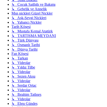
↳ Çocuk Sağlığı ve Bakımı
↳ Gebelik ve Annelik
Msn nickleri Güzel Nickler
↳ Aşk-Sevgi Nickleri
↳ Yabancı Nickler
Tarih Köşesi
↳ Mustafa Kemal Atatürk
↳ TARTIŞMA MEYDANI
↳ Türk Dünyası
↳ Osmanlı Tarihi
↳ Dünya Tarihi
Fan Köşesi
↳ Tarkan
↳ Videolar
↳ Yıldız Tilbe
↳ Videolar
↳ Sezen Aksu
↳ Videolar
↳ Serdar Ortaç
↳ Videolar
↳ Ibrahim Tatlıses
↳ Videolar
↳ Ebru Gündeş