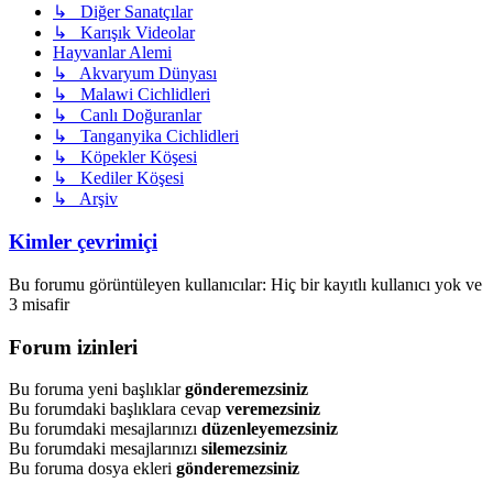
↳ Diğer Sanatçılar
↳ Karışık Videolar
Hayvanlar Alemi
↳ Akvaryum Dünyası
↳ Malawi Cichlidleri
↳ Canlı Doğuranlar
↳ Tanganyika Cichlidleri
↳ Köpekler Köşesi
↳ Kediler Köşesi
↳ Arşiv
Kimler çevrimiçi
Bu forumu görüntüleyen kullanıcılar: Hiç bir kayıtlı kullanıcı yok ve
3 misafir
Forum izinleri
Bu foruma yeni başlıklar
gönderemezsiniz
Bu forumdaki başlıklara cevap
veremezsiniz
Bu forumdaki mesajlarınızı
düzenleyemezsiniz
Bu forumdaki mesajlarınızı
silemezsiniz
Bu foruma dosya ekleri
gönderemezsiniz