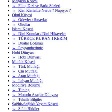
Magazin Köşesi
↳ Film, Dizi ve Şarkı Sözleri
↳ Kim KiminLe Nerde ? Napıyor ?
Okul Köşesi
↳ Ödevler / Sınavlar
↳ Okullar
İslami Köşesi
↳ Dini Konular / Dini Hikayeler
↳ TÜRKÇE KURAN-I KERİM
↳ Dualar Bölümü
↳ Peygamberimiz
Hobi Dünyası
↳ Hobi Dünyası
Mutfak Köşesi
↳ Türk Mutfağı
↳ Çin Mutfağı
↳ Arap Mutfağı
↳ İtalyan Mutfağı
Modifiye Bölümü
↳ Tuning
↳ Motorlu Araçlar Dünyası
↳ Teknik Bilgiler
Sağlık-Sağlıklı Yaşam Köşesi
↳ Şifalı Bitkiler