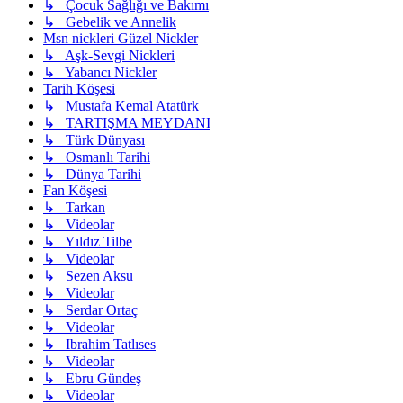
↳ Çocuk Sağlığı ve Bakımı
↳ Gebelik ve Annelik
Msn nickleri Güzel Nickler
↳ Aşk-Sevgi Nickleri
↳ Yabancı Nickler
Tarih Köşesi
↳ Mustafa Kemal Atatürk
↳ TARTIŞMA MEYDANI
↳ Türk Dünyası
↳ Osmanlı Tarihi
↳ Dünya Tarihi
Fan Köşesi
↳ Tarkan
↳ Videolar
↳ Yıldız Tilbe
↳ Videolar
↳ Sezen Aksu
↳ Videolar
↳ Serdar Ortaç
↳ Videolar
↳ Ibrahim Tatlıses
↳ Videolar
↳ Ebru Gündeş
↳ Videolar