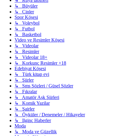
↳ Rüya tabirleri
↳ Büyüler
↳ Cinler
Spor Köşesi
↳ Voleybol
↳ Futbol
↳ Basketbol
Video ve Resimler Köşesi
↳ Videolar
↳ Resimler
↳ Videolar 18+
↳ Korkunç Resimler +18
Edebiyat Köşesi
↳ Türk kitap evi
↳ Şiirler
↳ Sms Sözleri / Güsel Sözler
↳ Fıkralar
↳ Amatör Aşk Şiirleri
↳ Komik Yazilar
↳ Şairler
↳ Öyküler / Denemeler / Hikayeler
↳ Ilginç Haberler
Moda
↳ Moda ve Güzellik