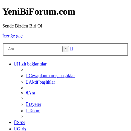
YeniBiForum.com
Sende Bizden Biri Ol
İçeriğe geç
Gelişmiş
Ara
arama
Hızlı bağlantılar
Cevaplanmamış başlıklar
Aktif başlıklar
Ara
Üyeler
Takım
SSS
Giriş