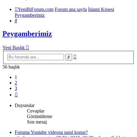
YeniBiForum.com
Forum ana sayfa
İslami Köşesi
Peygamberimiz
Ara
Peygamberimiz
Yeni Başlık
Gelişmiş
Ara
arama
56 başlık
1
2
3
Sonraki
Duyurular
Cevaplar
Görüntüleme
Son mesaj
Foruma Youtube videosu nasıl konur?