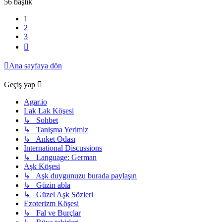
56 başlık
1
2
3
Sonraki
Ana sayfaya dön
Geçiş yap
Agar.io
Lak Lak Köşesi
↳ Sohbet
↳ Tanişma Yerimiz
↳ Anket Odası
International Discussions
↳ Language: German
Aşk Köşesi
↳ Aşk duygunuzu burada paylaşın
↳ Güzin abla
↳ Güzel Aşk Sözleri
Ezoterizm Köşesi
↳ Fal ve Burçlar