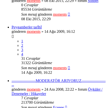
gönderen
moments
» 08 Eki 2015, 22:29 » forum
Sohbet
0
Cevaplar
85534
Görüntüleme
Son mesaj
gönderen
moments
08 Eki 2015, 22:29
Peygamberler tarİhİ
gönderen
moments
» 14 Ağu 2009, 16:12
1
2
3
4
31
Cevaplar
31322
Görüntüleme
Son mesaj
gönderen
moments
14 Ağu 2009, 16:22
--------------------MODERATÖR ARIYORUZ--------------------
--
gönderen
moments
» 24 Ara 2008, 22:22 » forum
Öyküler /
Denemeler / Hikayeler
7
Cevaplar
213700
Görüntüleme
Son mesaj
gönderen
Eceeee