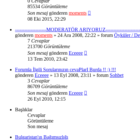
0
Cevaplar
85534
Görüntüleme
Son mesaj
gönderen
moments
08 Eki 2015, 22:29
--------------------MODERATÖR ARIYORUZ----------------------
gönderen
moments
» 24 Ara 2008, 22:22 » forum
Öyküler / De
7
Cevaplar
213700
Görüntüleme
Son mesaj
gönderen
Eceeee
13 Tem 2010, 23:42
Forumla İlgili Sorularınızın cevaPlarI Burda !! ;) !!!
gönderen
Eceeee
» 13 Eyl 2008, 23:11 » forum
Sohbet
3
Cevaplar
86709
Görüntüleme
Son mesaj
gönderen
Eceeee
26 Eyl 2010, 12:15
Başlıklar
Cevaplar
Görüntüleme
Son mesaj
Bulgaristan'ın Bağımsızlığı