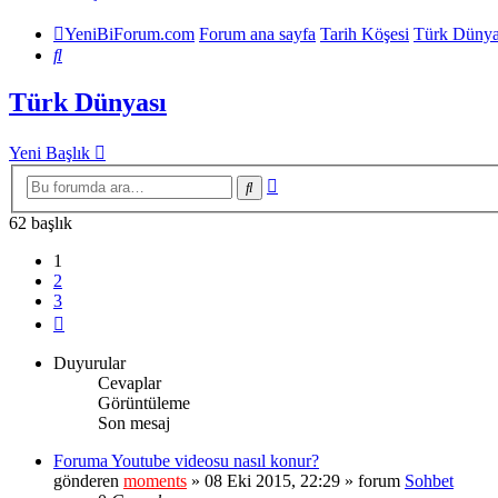
YeniBiForum.com
Forum ana sayfa
Tarih Köşesi
Türk Dünya
Ara
Türk Dünyası
Yeni Başlık
Gelişmiş
Ara
arama
62 başlık
1
2
3
Sonraki
Duyurular
Cevaplar
Görüntüleme
Son mesaj
Foruma Youtube videosu nasıl konur?
gönderen
moments
» 08 Eki 2015, 22:29 » forum
Sohbet