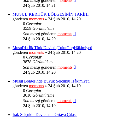
Son mesaj
gönderen
moments
24 Şub 2010, 14:21
MUSUL-KERKÜK BÖLGESİNİN TARİHİ
gönderen
moments
» 24 Şub 2010, 14:20
0
Cevaplar
3559
Görüntüleme
Son mesaj
gönderen
moments
24 Şub 2010, 14:20
Musul'da İlk Türk Devleti (Tulunîler)Hâkimiyeti
gönderen
moments
» 24 Şub 2010, 14:20
0
Cevaplar
3878
Görüntüleme
Son mesaj
gönderen
moments
24 Şub 2010, 14:20
Musul Bölgesinde Büyük Selçuklu Hâkimiyeti
gönderen
moments
» 24 Şub 2010, 14:19
0
Cevaplar
3610
Görüntüleme
Son mesaj
gönderen
moments
24 Şub 2010, 14:19
Irak Selçuklu Devleti'nin Ortaya Çıkışı