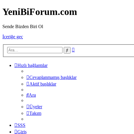
YeniBiForum.com
Sende Bizden Biri Ol
İçeriğe geç
Gelişmiş
Ara
arama
Hızlı bağlantılar
Cevaplanmamış başlıklar
Aktif başlıklar
Ara
Üyeler
Takım
SSS
Giriş