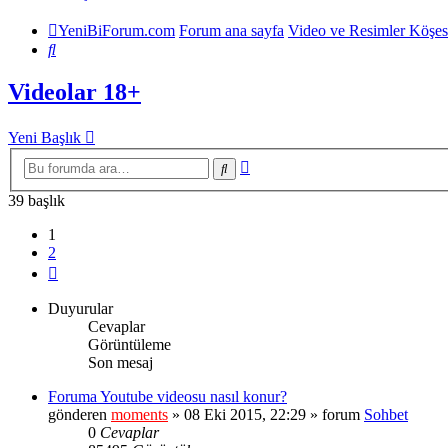
YeniBiForum.com
Forum ana sayfa
Video ve Resimler Köşes
Ara
Videolar 18+
Yeni Başlık
Gelişmiş
Ara
arama
39 başlık
1
2
Sonraki
Duyurular
Cevaplar
Görüntüleme
Son mesaj
Foruma Youtube videosu nasıl konur?
gönderen
moments
» 08 Eki 2015, 22:29 » forum
Sohbet
0
Cevaplar