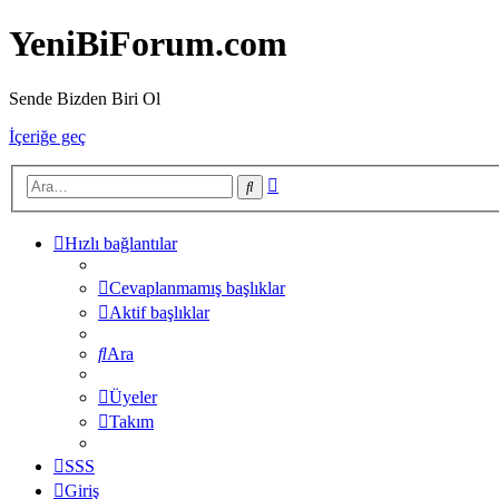
YeniBiForum.com
Sende Bizden Biri Ol
İçeriğe geç
Gelişmiş
Ara
arama
Hızlı bağlantılar
Cevaplanmamış başlıklar
Aktif başlıklar
Ara
Üyeler
Takım
SSS
Giriş