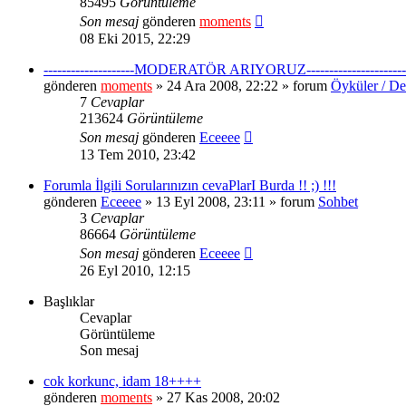
85495
Görüntüleme
Son mesaj
gönderen
moments
08 Eki 2015, 22:29
--------------------MODERATÖR ARIYORUZ----------------------
gönderen
moments
» 24 Ara 2008, 22:22 » forum
Öyküler / De
7
Cevaplar
213624
Görüntüleme
Son mesaj
gönderen
Eceeee
13 Tem 2010, 23:42
Forumla İlgili Sorularınızın cevaPlarI Burda !! ;) !!!
gönderen
Eceeee
» 13 Eyl 2008, 23:11 » forum
Sohbet
3
Cevaplar
86664
Görüntüleme
Son mesaj
gönderen
Eceeee
26 Eyl 2010, 12:15
Başlıklar
Cevaplar
Görüntüleme
Son mesaj
cok korkunc, idam 18++++
gönderen
moments
» 27 Kas 2008, 20:02