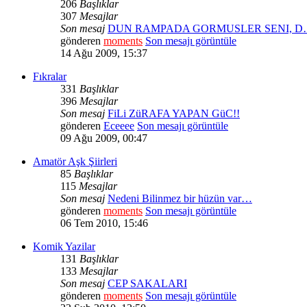
206
Başlıklar
307
Mesajlar
Son mesaj
DUN RAMPADA GORMUSLER SENI, D
gönderen
moments
Son mesajı görüntüle
14 Ağu 2009, 15:37
Fıkralar
331
Başlıklar
396
Mesajlar
Son mesaj
FiLi ZüRAFA YAPAN GüC!!
gönderen
Eceeee
Son mesajı görüntüle
09 Ağu 2009, 00:47
Amatör Aşk Şiirleri
85
Başlıklar
115
Mesajlar
Son mesaj
Nedeni Bilinmez bir hüzün var…
gönderen
moments
Son mesajı görüntüle
06 Tem 2010, 15:46
Komik Yazilar
131
Başlıklar
133
Mesajlar
Son mesaj
CEP SAKALARI
gönderen
moments
Son mesajı görüntüle