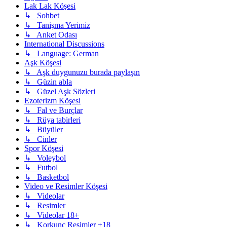
Lak Lak Köşesi
↳ Sohbet
↳ Tanişma Yerimiz
↳ Anket Odası
International Discussions
↳ Language: German
Aşk Köşesi
↳ Aşk duygunuzu burada paylaşın
↳ Güzin abla
↳ Güzel Aşk Sözleri
Ezoterizm Köşesi
↳ Fal ve Burçlar
↳ Rüya tabirleri
↳ Büyüler
↳ Cinler
Spor Köşesi
↳ Voleybol
↳ Futbol
↳ Basketbol
Video ve Resimler Köşesi
↳ Videolar
↳ Resimler
↳ Videolar 18+
↳ Korkunç Resimler +18