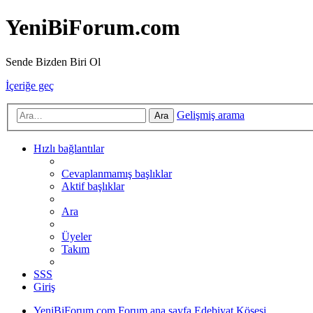
YeniBiForum.com
Sende Bizden Biri Ol
İçeriğe geç
Gelişmiş arama
Ara
Hızlı bağlantılar
Cevaplanmamış başlıklar
Aktif başlıklar
Ara
Üyeler
Takım
SSS
Giriş
YeniBiForum.com
Forum ana sayfa
Edebiyat Köşesi