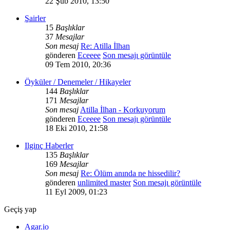
22 Şub 2010, 13:50
Şairler
15
Başlıklar
37
Mesajlar
Son mesaj
Re: Atilla İlhan
gönderen
Eceeee
Son mesajı görüntüle
09 Tem 2010, 20:36
Öyküler / Denemeler / Hikayeler
144
Başlıklar
171
Mesajlar
Son mesaj
Atilla İlhan - Korkuyorum
gönderen
Eceeee
Son mesajı görüntüle
18 Eki 2010, 21:58
Ilginç Haberler
135
Başlıklar
169
Mesajlar
Son mesaj
Re: Ölüm anında ne hissedilir?
gönderen
unlimited master
Son mesajı görüntüle
11 Eyl 2009, 01:23
Geçiş yap
Agar.io