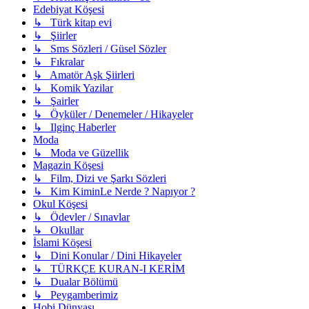
Edebiyat Köşesi
↳ Türk kitap evi
↳ Şiirler
↳ Sms Sözleri / Güsel Sözler
↳ Fıkralar
↳ Amatör Aşk Şiirleri
↳ Komik Yazilar
↳ Şairler
↳ Öyküler / Denemeler / Hikayeler
↳ Ilginç Haberler
Moda
↳ Moda ve Güzellik
Magazin Köşesi
↳ Film, Dizi ve Şarkı Sözleri
↳ Kim KiminLe Nerde ? Napıyor ?
Okul Köşesi
↳ Ödevler / Sınavlar
↳ Okullar
İslami Köşesi
↳ Dini Konular / Dini Hikayeler
↳ TÜRKÇE KURAN-I KERİM
↳ Dualar Bölümü
↳ Peygamberimiz
Hobi Dünyası