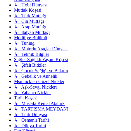
↳ Hobi Dünyası
Mutfak Köşesi
↳ Türk Mutfağı
↳ Çin Mutfağı
↳ Arap Mutfağı
↳ İtalyan Mutfağı
Modifiye Bölümü
↳ Tuning
↳ Motorlu Araçlar Dünyası
↳ Teknik Bilgiler
Sağlık-Sağlıklı Yaşam Köşesi
↳ Şifalı Bitkiler
↳ Çocuk Sağlığı ve Bakımı
↳ Gebelik ve Annelik
Msn nickleri Güzel Nickler
↳ Aşk-Sevgi Nickleri
↳ Yabancı Nickler
Tarih Köşesi
↳ Mustafa Kemal Atatürk
↳ TARTIŞMA MEYDANI
↳ Türk Dünyası
↳ Osmanlı Tarihi
↳ Dünya Tarihi
Fan Köşesi