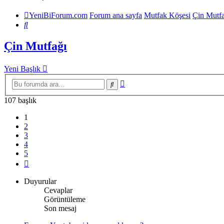
YeniBiForum.com
Forum ana sayfa
Mutfak Köşesi
Çin Mutfa
Ara
Çin Mutfağı
Yeni Başlık
Gelişmiş
Ara
arama
107 başlık
1
2
3
4
5
Sonraki
Duyurular
Cevaplar
Görüntüleme
Son mesaj