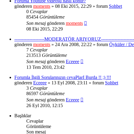
Foruma Youtube videosu nasıl konur?
gönderen
moments
» 08 Eki 2015, 22:29 » forum
Sohbet
0
Cevaplar
85454
Görüntüleme
Son mesaj
gönderen
moments
08 Eki 2015, 22:29
--------------------MODERATÖR ARIYORUZ----------------------
gönderen
moments
» 24 Ara 2008, 22:22 » forum
Öyküler / De
7
Cevaplar
213513
Görüntüleme
Son mesaj
gönderen
Eceeee
13 Tem 2010, 23:42
Forumla İlgili Sorularınızın cevaPlarI Burda !! ;) !!!
gönderen
Eceeee
» 13 Eyl 2008, 23:11 » forum
Sohbet
3
Cevaplar
86597
Görüntüleme
Son mesaj
gönderen
Eceeee
26 Eyl 2010, 12:15
Başlıklar
Cevaplar
Görüntüleme
Son mesaj