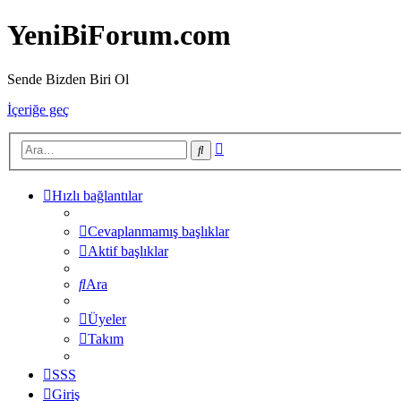
YeniBiForum.com
Sende Bizden Biri Ol
İçeriğe geç
Gelişmiş
Ara
arama
Hızlı bağlantılar
Cevaplanmamış başlıklar
Aktif başlıklar
Ara
Üyeler
Takım
SSS
Giriş