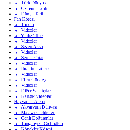
↳ Türk Dünyası
↳ Osmanlı Tarihi
↳ Dünya Tarihi
Fan Köşesi
↳ Tarkan
↳ Videolar
↳ Yıldız Tilbe
↳ Videolar
↳ Sezen Aksu
↳ Videolar
↳ Serdar Ortaç
↳ Videolar
↳ Ibrahim Tatlıses
↳ Videolar
↳ Ebru Gündeş
↳ Videolar
↳ Diğer Sanatçılar
↳ Karışık Videolar
Hayvanlar Alemi
↳ Akvaryum Dünyası
↳ Malawi Cichlidleri
↳ Canlı Doğuranlar
↳ Tanganyika Cichlidleri
↳ Köpekler Köşesi