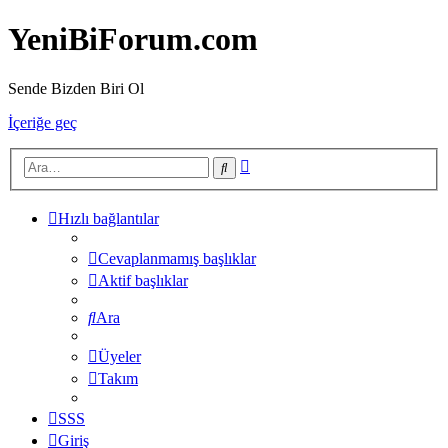
YeniBiForum.com
Sende Bizden Biri Ol
İçeriğe geç
Gelişmiş
Ara
arama
Hızlı bağlantılar
Cevaplanmamış başlıklar
Aktif başlıklar
Ara
Üyeler
Takım
SSS
Giriş