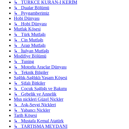
↳ TÜRKÇE KURAN-I KERİM
↳ Dualar Bölümü
↳ Peygamberimiz
Hobi Dünyası
↳ Hobi Dünyası
Mutfak Köşesi
↳ Türk Mutfağı
↳ Çin Mutfağı
↳ Arap Mutfağı
↳ İtalyan Mutfağı
Modifiye Bölümü
↳ Tuning
↳ Motorlu Araçlar Dünyası
↳ Teknik Bilgiler
Sağlık-Sağlıklı Yaşam Köşesi
↳ Şifalı Bitkiler
↳ Çocuk Sağlığı ve Bakımı
↳ Gebelik ve Annelik
Msn nickleri Güzel Nickler
↳ Aşk-Sevgi Nickleri
↳ Yabancı Nickler
Tarih Köşesi
↳ Mustafa Kemal Atatürk
↳ TARTIŞMA MEYDANI