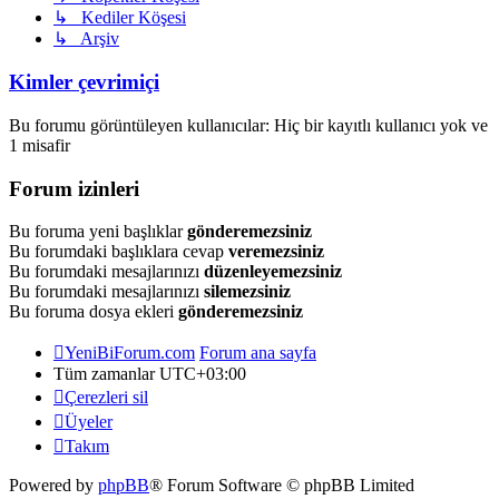
↳ Kediler Köşesi
↳ Arşiv
Kimler çevrimiçi
Bu forumu görüntüleyen kullanıcılar: Hiç bir kayıtlı kullanıcı yok ve
1 misafir
Forum izinleri
Bu foruma yeni başlıklar
gönderemezsiniz
Bu forumdaki başlıklara cevap
veremezsiniz
Bu forumdaki mesajlarınızı
düzenleyemezsiniz
Bu forumdaki mesajlarınızı
silemezsiniz
Bu foruma dosya ekleri
gönderemezsiniz
YeniBiForum.com
Forum ana sayfa
Tüm zamanlar
UTC+03:00
Çerezleri sil
Üyeler
Takım
Powered by
phpBB
® Forum Software © phpBB Limited