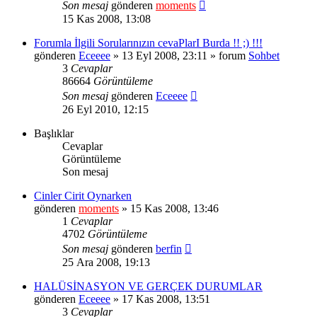
Son mesaj
gönderen
moments
15 Kas 2008, 13:08
Forumla İlgili Sorularınızın cevaPlarI Burda !! ;) !!!
gönderen
Eceeee
» 13 Eyl 2008, 23:11 » forum
Sohbet
3
Cevaplar
86664
Görüntüleme
Son mesaj
gönderen
Eceeee
26 Eyl 2010, 12:15
Başlıklar
Cevaplar
Görüntüleme
Son mesaj
Cinler Cirit Oynarken
gönderen
moments
» 15 Kas 2008, 13:46
1
Cevaplar
4702
Görüntüleme
Son mesaj
gönderen
berfin
25 Ara 2008, 19:13
HALÜSİNASYON VE GERÇEK DURUMLAR
gönderen
Eceeee
» 17 Kas 2008, 13:51
3
Cevaplar