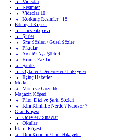
↳ Videolar
↳ Resimler
↳ Videolar 18+
↳ Korkunç Resimler +18
Edebiyat Köşesi
↳ Türk kitap evi
↳ Şiirler
↳ Sms Sözleri / Güsel Sözler
↳ Fıkralar
↳ Amatör Aşk Şiirleri
↳ Komik Yazilar
↳ Şairler
↳ Öyküler / Denemeler / Hikayeler
↳ Ilginç Haberler
Moda
↳ Moda ve Güzellik
Magazin Köşesi
↳ Film, Dizi ve Şarkı Sözleri
↳ Kim KiminLe Nerde ? Napıyor ?
Okul Köşesi
↳ Ödevler / Sınavlar
↳ Okullar
İslami Köşesi
↳ Dini Konular / Dini Hikayeler