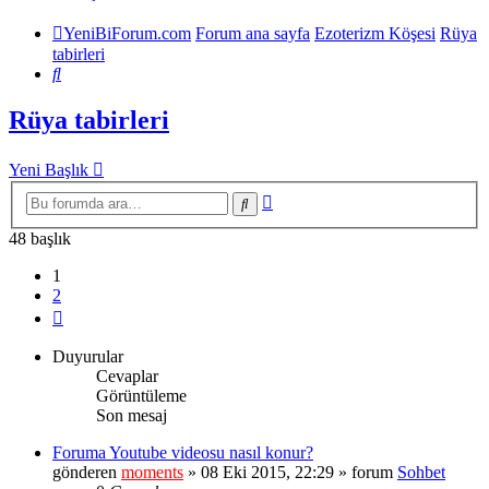
YeniBiForum.com
Forum ana sayfa
Ezoterizm Köşesi
Rüya
tabirleri
Ara
Rüya tabirleri
Yeni Başlık
Gelişmiş
Ara
arama
48 başlık
1
2
Sonraki
Duyurular
Cevaplar
Görüntüleme
Son mesaj
Foruma Youtube videosu nasıl konur?
gönderen
moments
» 08 Eki 2015, 22:29 » forum
Sohbet