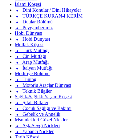
İslami Köşesi
↳ Dini Konular / Dini Hikayeler
↳ TÜRKÇE KURAN-I KERİM
↳ Dualar Bölümü
↳ Peygamberimiz
Hobi Dünyası
↳ Hobi Dünyası
Mutfak Köşesi
↳ Türk Mutfağı
↳ Çin Mutfağı
↳ Arap Mutfağı
↳ İtalyan Mutfağı
Modifiye Bölümü
↳ Tuning
↳ Motorlu Araçlar Dünyası
↳ Teknik Bilgiler
Sağlık-Sağlıklı Yaşam Köşesi
↳ Şifalı Bitkiler
↳ Çocuk Sağlığı ve Bakımı
↳ Gebelik ve Annelik
Msn nickleri Güzel Nickler
↳ Aşk-Sevgi Nickleri
↳ Yabancı Nickler
Tarih Köşesi