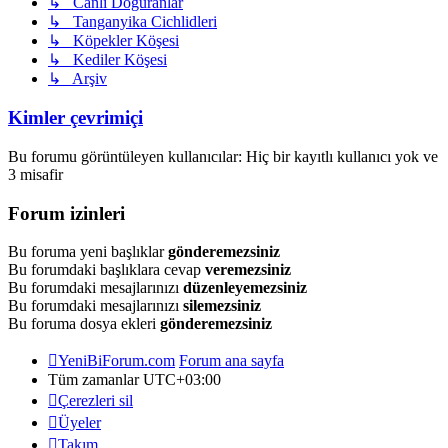
↳ Canlı Doğuranlar
↳ Tanganyika Cichlidleri
↳ Köpekler Köşesi
↳ Kediler Köşesi
↳ Arşiv
Kimler çevrimiçi
Bu forumu görüntüleyen kullanıcılar: Hiç bir kayıtlı kullanıcı yok ve
3 misafir
Forum izinleri
Bu foruma yeni başlıklar
gönderemezsiniz
Bu forumdaki başlıklara cevap
veremezsiniz
Bu forumdaki mesajlarınızı
düzenleyemezsiniz
Bu forumdaki mesajlarınızı
silemezsiniz
Bu foruma dosya ekleri
gönderemezsiniz
YeniBiForum.com
Forum ana sayfa
Tüm zamanlar
UTC+03:00
Çerezleri sil
Üyeler
Takım