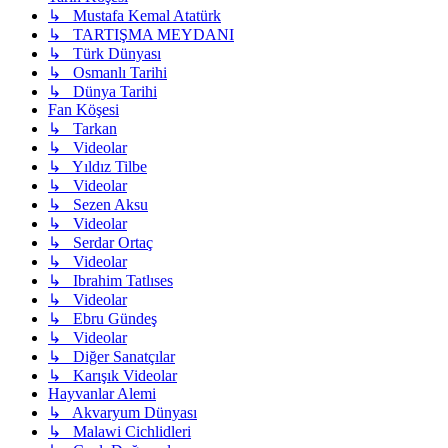
↳ Mustafa Kemal Atatürk
↳ TARTIŞMA MEYDANI
↳ Türk Dünyası
↳ Osmanlı Tarihi
↳ Dünya Tarihi
Fan Köşesi
↳ Tarkan
↳ Videolar
↳ Yıldız Tilbe
↳ Videolar
↳ Sezen Aksu
↳ Videolar
↳ Serdar Ortaç
↳ Videolar
↳ Ibrahim Tatlıses
↳ Videolar
↳ Ebru Gündeş
↳ Videolar
↳ Diğer Sanatçılar
↳ Karışık Videolar
Hayvanlar Alemi
↳ Akvaryum Dünyası
↳ Malawi Cichlidleri