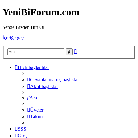
YeniBiForum.com
Sende Bizden Biri Ol
İçeriğe geç
Gelişmiş
Ara
arama
Hızlı bağlantılar
Cevaplanmamış başlıklar
Aktif başlıklar
Ara
Üyeler
Takım
SSS
Giriş