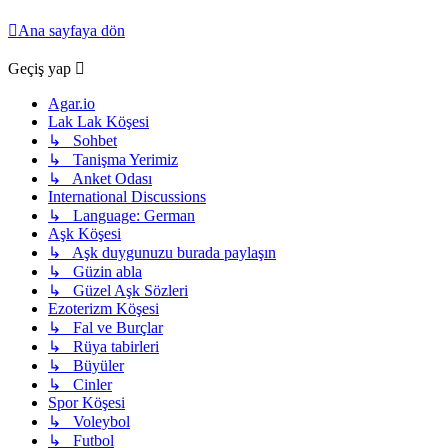
Ana sayfaya dön
Geçiş yap
Agar.io
Lak Lak Köşesi
↳ Sohbet
↳ Tanişma Yerimiz
↳ Anket Odası
International Discussions
↳ Language: German
Aşk Köşesi
↳ Aşk duygunuzu burada paylaşın
↳ Güzin abla
↳ Güzel Aşk Sözleri
Ezoterizm Köşesi
↳ Fal ve Burçlar
↳ Rüya tabirleri
↳ Büyüler
↳ Cinler
Spor Köşesi
↳ Voleybol
↳ Futbol