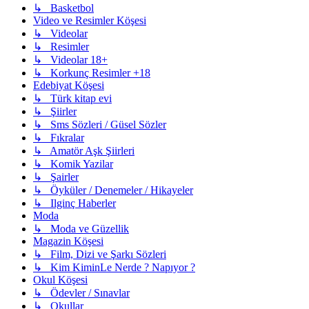
↳ Basketbol
Video ve Resimler Köşesi
↳ Videolar
↳ Resimler
↳ Videolar 18+
↳ Korkunç Resimler +18
Edebiyat Köşesi
↳ Türk kitap evi
↳ Şiirler
↳ Sms Sözleri / Güsel Sözler
↳ Fıkralar
↳ Amatör Aşk Şiirleri
↳ Komik Yazilar
↳ Şairler
↳ Öyküler / Denemeler / Hikayeler
↳ Ilginç Haberler
Moda
↳ Moda ve Güzellik
Magazin Köşesi
↳ Film, Dizi ve Şarkı Sözleri
↳ Kim KiminLe Nerde ? Napıyor ?
Okul Köşesi
↳ Ödevler / Sınavlar
↳ Okullar