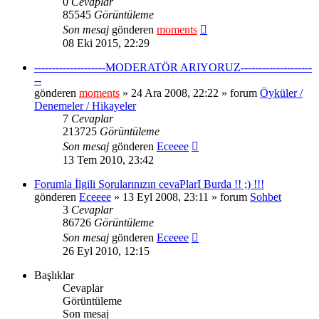
0
Cevaplar
85545
Görüntüleme
Son mesaj
gönderen
moments
08 Eki 2015, 22:29
--------------------MODERATÖR ARIYORUZ--------------------
--
gönderen
moments
» 24 Ara 2008, 22:22 » forum
Öyküler /
Denemeler / Hikayeler
7
Cevaplar
213725
Görüntüleme
Son mesaj
gönderen
Eceeee
13 Tem 2010, 23:42
Forumla İlgili Sorularınızın cevaPlarI Burda !! ;) !!!
gönderen
Eceeee
» 13 Eyl 2008, 23:11 » forum
Sohbet
3
Cevaplar
86726
Görüntüleme
Son mesaj
gönderen
Eceeee
26 Eyl 2010, 12:15
Başlıklar
Cevaplar
Görüntüleme
Son mesaj