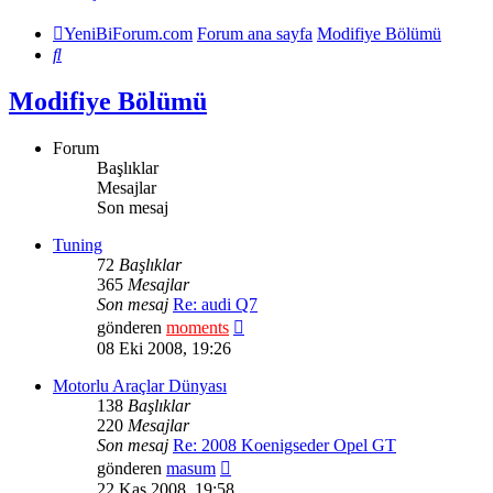
YeniBiForum.com
Forum ana sayfa
Modifiye Bölümü
Ara
Modifiye Bölümü
Forum
Başlıklar
Mesajlar
Son mesaj
Tuning
72
Başlıklar
365
Mesajlar
Son mesaj
Re: audi Q7
Son
gönderen
moments
mesajı
08 Eki 2008, 19:26
görüntüle
Motorlu Araçlar Dünyası
138
Başlıklar
220
Mesajlar
Son mesaj
Re: 2008 Koenigseder Opel GT
Son
gönderen
masum
mesajı
22 Kas 2008, 19:58