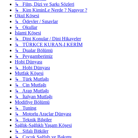
↳ Film, Dizi ve Şarkı Sözleri
↳ Kim KiminLe Nerde ? Napıyor ?
Okul Köşesi
↳ Ödevler / Sınavlar
↳ Okullar
İslami Köşesi
↳ Dini Konular / Dini Hikayeler
↳ TÜRKÇE KURAN-I KERİM
↳ Dualar Bölümü
↳ Peygamberimiz
Hobi Dünyası
↳ Hobi Dünyası
Mutfak Köşesi
↳ Türk Mutfağı
↳ Çin Mutfağı
↳ Arap Mutfağı
↳ İtalyan Mutfağı
Modifiye Bölümü
↳ Tuning
↳ Motorlu Araçlar Dünyası
↳ Teknik Bilgiler
Sağlık-Sağlıklı Yaşam Köşesi
↳ Şifalı Bitkiler
↳ Çocuk Sağlığı ve Bakımı