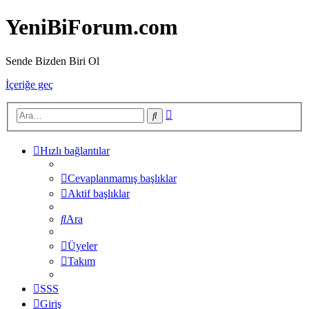
YeniBiForum.com
Sende Bizden Biri Ol
İçeriğe geç
Gelişmiş
Ara
arama
Hızlı bağlantılar
Cevaplanmamış başlıklar
Aktif başlıklar
Ara
Üyeler
Takım
SSS
Giriş