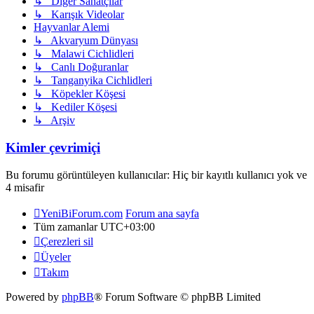
↳ Diğer Sanatçılar
↳ Karışık Videolar
Hayvanlar Alemi
↳ Akvaryum Dünyası
↳ Malawi Cichlidleri
↳ Canlı Doğuranlar
↳ Tanganyika Cichlidleri
↳ Köpekler Köşesi
↳ Kediler Köşesi
↳ Arşiv
Kimler çevrimiçi
Bu forumu görüntüleyen kullanıcılar: Hiç bir kayıtlı kullanıcı yok ve
4 misafir
YeniBiForum.com
Forum ana sayfa
Tüm zamanlar
UTC+03:00
Çerezleri sil
Üyeler
Takım
Powered by
phpBB
® Forum Software © phpBB Limited