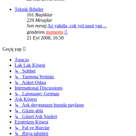
görüntüle
Teknik Bilgiler
161
Başlıklar
229
Mesajlar
Son mesaj
Az yakıtla, çok yol nasıl yap…
Son
gönderen
moments
mesajı
21 Eyl 2008, 16:50
görüntüle
Geçiş yap
Agar.io
Lak Lak Köşesi
↳ Sohbet
↳ Tanişma Yerimiz
↳ Anket Odası
International Discussions
↳ Language: German
Aşk Köşesi
↳ Aşk duygunuzu burada paylaşın
↳ Güzin abla
↳ Güzel Aşk Sözleri
Ezoterizm Köşesi
↳ Fal ve Burçlar
↳ Rüya tabirleri