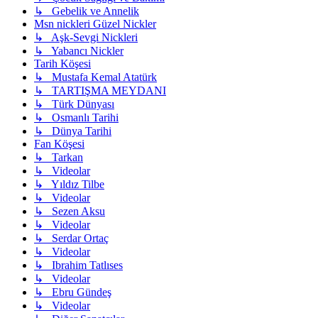
↳ Gebelik ve Annelik
Msn nickleri Güzel Nickler
↳ Aşk-Sevgi Nickleri
↳ Yabancı Nickler
Tarih Köşesi
↳ Mustafa Kemal Atatürk
↳ TARTIŞMA MEYDANI
↳ Türk Dünyası
↳ Osmanlı Tarihi
↳ Dünya Tarihi
Fan Köşesi
↳ Tarkan
↳ Videolar
↳ Yıldız Tilbe
↳ Videolar
↳ Sezen Aksu
↳ Videolar
↳ Serdar Ortaç
↳ Videolar
↳ Ibrahim Tatlıses
↳ Videolar
↳ Ebru Gündeş
↳ Videolar