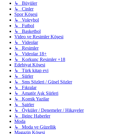
↳ Büyüler
↳ Cinler
Spor Köşesi
↳ Voleybol
↳ Futbol
↳ Basketbol
Video ve Resimler Köşesi
↳ Videolar
↳ Resimler
↳ Videolar 18+
↳ Korkunç Resimler +18
Edebiyat Köşesi
↳ Türk kitap evi
↳ Şiirler
↳ Sms Sözleri / Güsel Sözler
↳ Fıkralar
↳ Amatör Aşk Şiirleri
↳ Komik Yazilar
↳ Şairler
↳ Öyküler / Denemeler / Hikayeler
↳ Ilginç Haberler
Moda
↳ Moda ve Güzellik
Magazin Köşesi