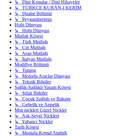
↳ Dini Konular / Dini Hikayeler
↳ TÜRKÇE KURAN-I KERİM
↳ Dualar Bölümü
↳ Peygamberimiz
Hobi Dünyası
↳ Hobi Dünyası
Mutfak Köşesi
↳ Türk Mutfağı
↳ Çin Mutfağı
↳ Arap Mutfağı
↳ İtalyan Mutfağı
Modifiye Bölümü
↳ Tuning
↳ Motorlu Araçlar Dünyası
↳ Teknik Bilgiler
Sağlık-Sağlıklı Yaşam Köşesi
↳ Şifalı Bitkiler
↳ Çocuk Sağlığı ve Bakımı
↳ Gebelik ve Annelik
Msn nickleri Güzel Nickler
↳ Aşk-Sevgi Nickleri
↳ Yabancı Nickler
Tarih Köşesi
↳ Mustafa Kemal Atatürk