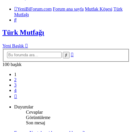
YeniBiForum.com
Forum ana sayfa
Mutfak Köşesi
Türk
Mutfağı
Ara
Türk Mutfağı
Yeni Başlık
Gelişmiş
Ara
arama
100 başlık
1
2
3
4
Sonraki
Duyurular
Cevaplar
Görüntüleme
Son mesaj