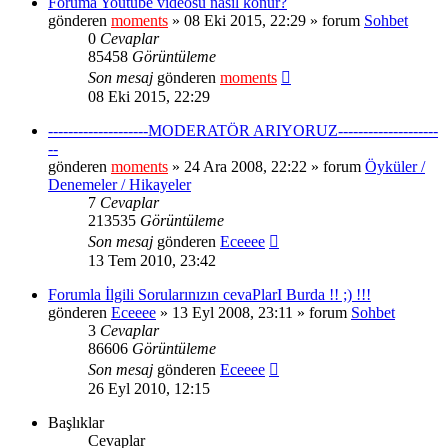
Foruma Youtube videosu nasıl konur?
gönderen
moments
» 08 Eki 2015, 22:29 » forum
Sohbet
0
Cevaplar
85458
Görüntüleme
Son mesaj
gönderen
moments
08 Eki 2015, 22:29
--------------------MODERATÖR ARIYORUZ--------------------
--
gönderen
moments
» 24 Ara 2008, 22:22 » forum
Öyküler /
Denemeler / Hikayeler
7
Cevaplar
213535
Görüntüleme
Son mesaj
gönderen
Eceeee
13 Tem 2010, 23:42
Forumla İlgili Sorularınızın cevaPlarI Burda !! ;) !!!
gönderen
Eceeee
» 13 Eyl 2008, 23:11 » forum
Sohbet
3
Cevaplar
86606
Görüntüleme
Son mesaj
gönderen
Eceeee
26 Eyl 2010, 12:15
Başlıklar
Cevaplar