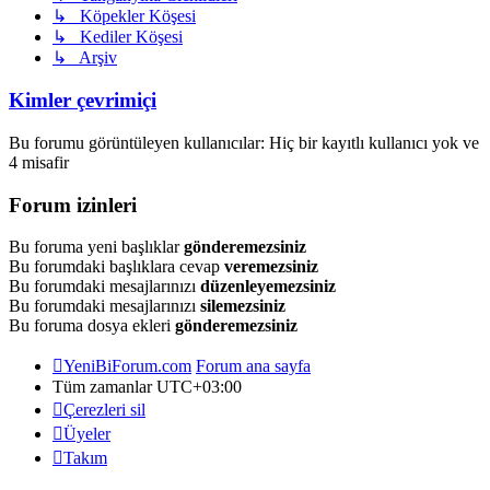
↳ Köpekler Köşesi
↳ Kediler Köşesi
↳ Arşiv
Kimler çevrimiçi
Bu forumu görüntüleyen kullanıcılar: Hiç bir kayıtlı kullanıcı yok ve
4 misafir
Forum izinleri
Bu foruma yeni başlıklar
gönderemezsiniz
Bu forumdaki başlıklara cevap
veremezsiniz
Bu forumdaki mesajlarınızı
düzenleyemezsiniz
Bu forumdaki mesajlarınızı
silemezsiniz
Bu foruma dosya ekleri
gönderemezsiniz
YeniBiForum.com
Forum ana sayfa
Tüm zamanlar
UTC+03:00
Çerezleri sil
Üyeler
Takım