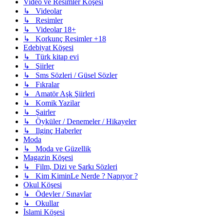
Video ve Resimler Köşesi
↳ Videolar
↳ Resimler
↳ Videolar 18+
↳ Korkunç Resimler +18
Edebiyat Köşesi
↳ Türk kitap evi
↳ Şiirler
↳ Sms Sözleri / Güsel Sözler
↳ Fıkralar
↳ Amatör Aşk Şiirleri
↳ Komik Yazilar
↳ Şairler
↳ Öyküler / Denemeler / Hikayeler
↳ Ilginç Haberler
Moda
↳ Moda ve Güzellik
Magazin Köşesi
↳ Film, Dizi ve Şarkı Sözleri
↳ Kim KiminLe Nerde ? Napıyor ?
Okul Köşesi
↳ Ödevler / Sınavlar
↳ Okullar
İslami Köşesi