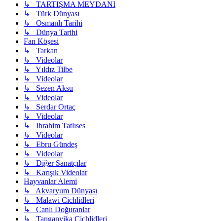
↳ TARTIŞMA MEYDANI
↳ Türk Dünyası
↳ Osmanlı Tarihi
↳ Dünya Tarihi
Fan Köşesi
↳ Tarkan
↳ Videolar
↳ Yıldız Tilbe
↳ Videolar
↳ Sezen Aksu
↳ Videolar
↳ Serdar Ortaç
↳ Videolar
↳ Ibrahim Tatlıses
↳ Videolar
↳ Ebru Gündeş
↳ Videolar
↳ Diğer Sanatçılar
↳ Karışık Videolar
Hayvanlar Alemi
↳ Akvaryum Dünyası
↳ Malawi Cichlidleri
↳ Canlı Doğuranlar
↳ Tanganyika Cichlidleri