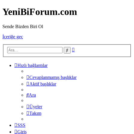
YeniBiForum.com
Sende Bizden Biri Ol
İçeriğe geç
Gelişmiş
Ara
arama
Hızlı bağlantılar
Cevaplanmamış başlıklar
Aktif başlıklar
Ara
Üyeler
Takım
SSS
Giriş