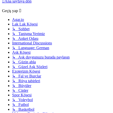
Ana sayfaya dön
Geçiş yap
Agar.io
Lak Lak Köşesi
↳ Sohbet
↳ Tanişma Yerimiz
↳ Anket Odası
International Discussions
↳ Language: German
Aşk Köşesi
↳ Aşk duygunuzu burada paylaşın
↳ Güzin abla
↳ Güzel Aşk Sözleri
Ezoterizm Köşesi
↳ Fal ve Burçlar
↳ Rüya tabirleri
↳ Büyüler
↳ Cinler
Spor Köşesi
↳ Voleybol
↳ Futbol
↳ Basketbol