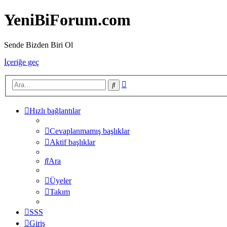
YeniBiForum.com
Sende Bizden Biri Ol
İçeriğe geç
Gelişmiş
Ara
arama
Hızlı bağlantılar
Cevaplanmamış başlıklar
Aktif başlıklar
Ara
Üyeler
Takım
SSS
Giriş