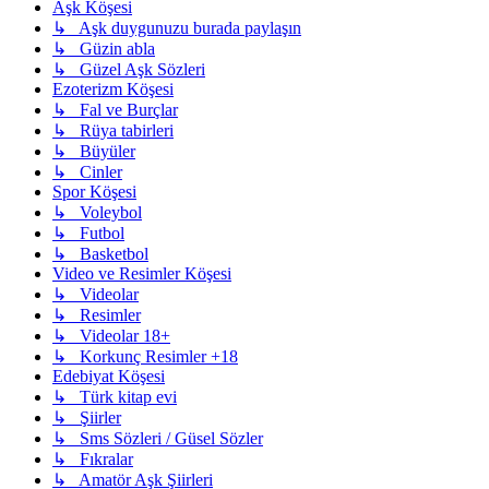
Aşk Köşesi
↳ Aşk duygunuzu burada paylaşın
↳ Güzin abla
↳ Güzel Aşk Sözleri
Ezoterizm Köşesi
↳ Fal ve Burçlar
↳ Rüya tabirleri
↳ Büyüler
↳ Cinler
Spor Köşesi
↳ Voleybol
↳ Futbol
↳ Basketbol
Video ve Resimler Köşesi
↳ Videolar
↳ Resimler
↳ Videolar 18+
↳ Korkunç Resimler +18
Edebiyat Köşesi
↳ Türk kitap evi
↳ Şiirler
↳ Sms Sözleri / Güsel Sözler
↳ Fıkralar
↳ Amatör Aşk Şiirleri