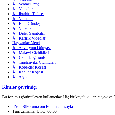
↳ Serdar Ortaç
↳ Videolar
↳ Ibrahim Tatlıses
↳ Videolar
↳ Ebru Gündeş
↳ Videolar
↳ Diğer Sanatçılar
↳ Karışık Videolar
Hayvanlar Alemi
↳ Akvaryum Dünyası
↳ Malawi Cichlidleri
↳ Canlı Doğuranlar
↳ Tanganyika Cichlidleri
↳ Köpekler Köşesi
↳ Kediler Köşesi
↳ Arşiv
Kimler çevrimiçi
Bu forumu görüntüleyen kullanıcılar: Hiç bir kayıtlı kullanıcı yok ve 3
YeniBiForum.com
Forum ana sayfa
Tüm zamanlar
UTC+03:00