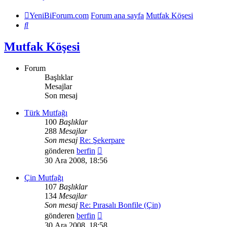
YeniBiForum.com
Forum ana sayfa
Mutfak Köşesi
Ara
Mutfak Köşesi
Forum
Başlıklar
Mesajlar
Son mesaj
Türk Mutfağı
100
Başlıklar
288
Mesajlar
Son mesaj
Re: Şekerpare
Son
gönderen
berfin
mesajı
30 Ara 2008, 18:56
görüntüle
Çin Mutfağı
107
Başlıklar
134
Mesajlar
Son mesaj
Re: Pırasalı Bonfile (Çin)
Son
gönderen
berfin
mesajı
30 Ara 2008, 18:58