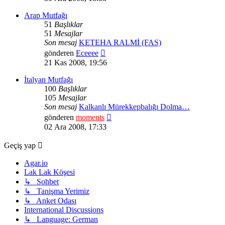
görüntüle
Arap Mutfağı
51
Başlıklar
51
Mesajlar
Son mesaj
KETEHA RALMİ (FAS)
Son
gönderen
Eceeee
mesajı
21 Kas 2008, 19:56
görüntüle
İtalyan Mutfağı
100
Başlıklar
105
Mesajlar
Son mesaj
Kalkanlı Mürekkepbalığı Dolma…
Son
gönderen
moments
mesajı
02 Ara 2008, 17:33
görüntüle
Geçiş yap
Agar.io
Lak Lak Köşesi
↳ Sohbet
↳ Tanişma Yerimiz
↳ Anket Odası
International Discussions
↳ Language: German