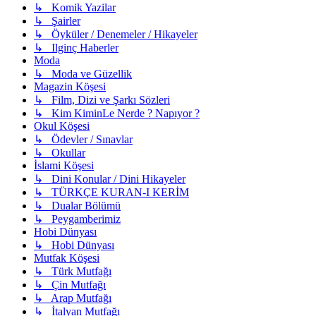
↳ Komik Yazilar
↳ Şairler
↳ Öyküler / Denemeler / Hikayeler
↳ Ilginç Haberler
Moda
↳ Moda ve Güzellik
Magazin Köşesi
↳ Film, Dizi ve Şarkı Sözleri
↳ Kim KiminLe Nerde ? Napıyor ?
Okul Köşesi
↳ Ödevler / Sınavlar
↳ Okullar
İslami Köşesi
↳ Dini Konular / Dini Hikayeler
↳ TÜRKÇE KURAN-I KERİM
↳ Dualar Bölümü
↳ Peygamberimiz
Hobi Dünyası
↳ Hobi Dünyası
Mutfak Köşesi
↳ Türk Mutfağı
↳ Çin Mutfağı
↳ Arap Mutfağı
↳ İtalyan Mutfağı