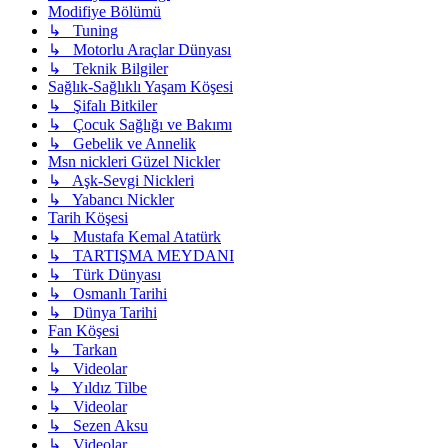
Modifiye Bölümü
↳ Tuning
↳ Motorlu Araçlar Dünyası
↳ Teknik Bilgiler
Sağlık-Sağlıklı Yaşam Köşesi
↳ Şifalı Bitkiler
↳ Çocuk Sağlığı ve Bakımı
↳ Gebelik ve Annelik
Msn nickleri Güzel Nickler
↳ Aşk-Sevgi Nickleri
↳ Yabancı Nickler
Tarih Köşesi
↳ Mustafa Kemal Atatürk
↳ TARTIŞMA MEYDANI
↳ Türk Dünyası
↳ Osmanlı Tarihi
↳ Dünya Tarihi
Fan Köşesi
↳ Tarkan
↳ Videolar
↳ Yıldız Tilbe
↳ Videolar
↳ Sezen Aksu
↳ Videolar