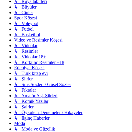
↳ Rüya tabirleri
↳ Büyüler
↳ Cinler
Spor Köşesi
↳ Voleybol
↳ Futbol
↳ Basketbol
Video ve Resimler Köşesi
↳ Videolar
↳ Resimler
↳ Videolar 18+
↳ Korkunç Resimler +18
Edebiyat Köşesi
↳ Türk kitap evi
↳ Şiirler
↳ Sms Sözleri / Güsel Sözler
↳ Fıkralar
↳ Amatör Aşk Şiirleri
↳ Komik Yazilar
↳ Şairler
↳ Öyküler / Denemeler / Hikayeler
↳ Ilginç Haberler
Moda
↳ Moda ve Güzellik