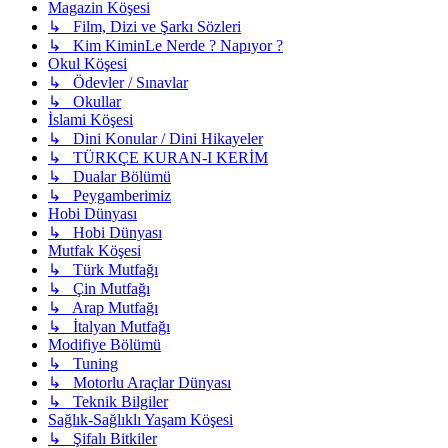
Magazin Köşesi
↳ Film, Dizi ve Şarkı Sözleri
↳ Kim KiminLe Nerde ? Napıyor ?
Okul Köşesi
↳ Ödevler / Sınavlar
↳ Okullar
İslami Köşesi
↳ Dini Konular / Dini Hikayeler
↳ TÜRKÇE KURAN-I KERİM
↳ Dualar Bölümü
↳ Peygamberimiz
Hobi Dünyası
↳ Hobi Dünyası
Mutfak Köşesi
↳ Türk Mutfağı
↳ Çin Mutfağı
↳ Arap Mutfağı
↳ İtalyan Mutfağı
Modifiye Bölümü
↳ Tuning
↳ Motorlu Araçlar Dünyası
↳ Teknik Bilgiler
Sağlık-Sağlıklı Yaşam Köşesi
↳ Şifalı Bitkiler