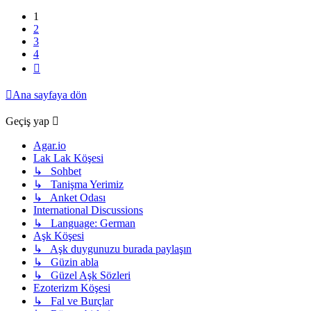
1
2
3
4
Sonraki
Ana sayfaya dön
Geçiş yap
Agar.io
Lak Lak Köşesi
↳ Sohbet
↳ Tanişma Yerimiz
↳ Anket Odası
International Discussions
↳ Language: German
Aşk Köşesi
↳ Aşk duygunuzu burada paylaşın
↳ Güzin abla
↳ Güzel Aşk Sözleri
Ezoterizm Köşesi
↳ Fal ve Burçlar