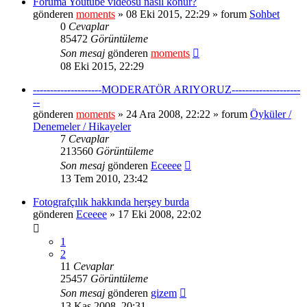
Foruma Youtube videosu nasıl konur?
gönderen
moments
» 08 Eki 2015, 22:29 » forum
Sohbet
0
Cevaplar
85472
Görüntüleme
Son mesaj
gönderen
moments
08 Eki 2015, 22:29
--------------------MODERATÖR ARIYORUZ--------------------
--
gönderen
moments
» 24 Ara 2008, 22:22 » forum
Öyküler /
Denemeler / Hikayeler
7
Cevaplar
213560
Görüntüleme
Son mesaj
gönderen
Eceeee
13 Tem 2010, 23:42
Fotografçılık hakkında herşey burda
gönderen
Eceeee
» 17 Eki 2008, 22:02
1
2
11
Cevaplar
25457
Görüntüleme
Son mesaj
gönderen
gizem
13 Kas 2008, 20:31