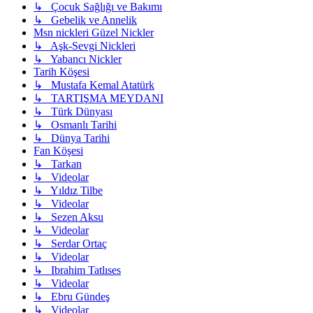
↳ Çocuk Sağlığı ve Bakımı
↳ Gebelik ve Annelik
Msn nickleri Güzel Nickler
↳ Aşk-Sevgi Nickleri
↳ Yabancı Nickler
Tarih Köşesi
↳ Mustafa Kemal Atatürk
↳ TARTIŞMA MEYDANI
↳ Türk Dünyası
↳ Osmanlı Tarihi
↳ Dünya Tarihi
Fan Köşesi
↳ Tarkan
↳ Videolar
↳ Yıldız Tilbe
↳ Videolar
↳ Sezen Aksu
↳ Videolar
↳ Serdar Ortaç
↳ Videolar
↳ Ibrahim Tatlıses
↳ Videolar
↳ Ebru Gündeş
↳ Videolar