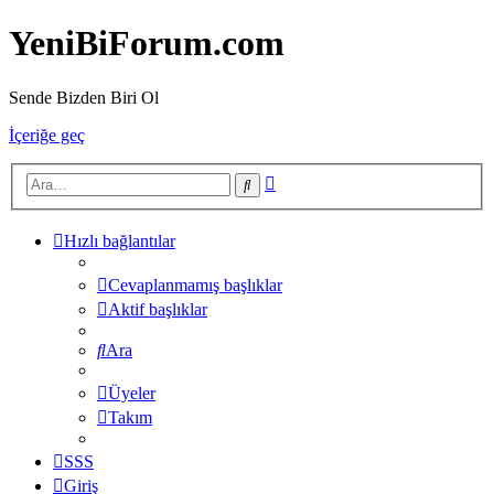
YeniBiForum.com
Sende Bizden Biri Ol
İçeriğe geç
Gelişmiş
Ara
arama
Hızlı bağlantılar
Cevaplanmamış başlıklar
Aktif başlıklar
Ara
Üyeler
Takım
SSS
Giriş