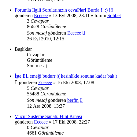
Forumla İlgili Sorularınızın cevaPlarI Burda !! ;) !!!
gönderen
Eceeee
» 13 Eyl 2008, 23:11 » forum
Sohbet
3
Cevaplar
86628
Görüntüleme
Son mesaj
gönderen
Eceeee
26 Eyl 2010, 12:15
Başlıklar
Cevaplar
Görüntüleme
Son mesaj
İşte EL emeği budurr (( kesinlikle sonuna kadar bak;)
gönderen
Eceeee
» 16 Eki 2008, 17:08
5
Cevaplar
55488
Görüntüleme
Son mesaj
gönderen
berfin
12 Ara 2008, 13:37
Vücut Süsleme Sanatı: Hint Kınası
gönderen
Eceeee
» 17 Eki 2008, 22:27
0
Cevaplar
4661
Görüntüleme