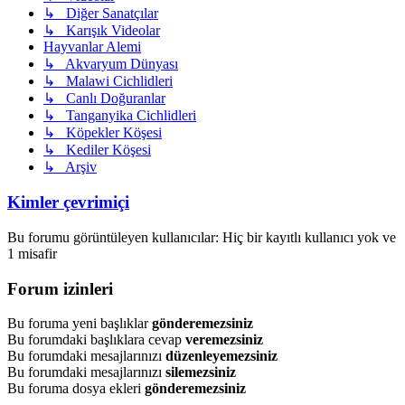
↳ Diğer Sanatçılar
↳ Karışık Videolar
Hayvanlar Alemi
↳ Akvaryum Dünyası
↳ Malawi Cichlidleri
↳ Canlı Doğuranlar
↳ Tanganyika Cichlidleri
↳ Köpekler Köşesi
↳ Kediler Köşesi
↳ Arşiv
Kimler çevrimiçi
Bu forumu görüntüleyen kullanıcılar: Hiç bir kayıtlı kullanıcı yok ve
1 misafir
Forum izinleri
Bu foruma yeni başlıklar
gönderemezsiniz
Bu forumdaki başlıklara cevap
veremezsiniz
Bu forumdaki mesajlarınızı
düzenleyemezsiniz
Bu forumdaki mesajlarınızı
silemezsiniz
Bu foruma dosya ekleri
gönderemezsiniz