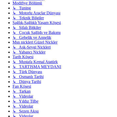
Modifiye Bölümü
↳ Tuning
↳ Motorlu Araçlar Dünyası
↳ Teknik Bilgiler
Sağlık-Sağlıklı Yaşam Köşesi
↳ Şifalı Bitkiler
↳ Çocuk Sağlığı ve Bakımı
↳ Gebelik ve Annelik
Msn nickleri Güzel Nickler
↳ Aşk-Sevgi Nickleri
↳ Yabancı Nickler
Tarih Köşesi
↳ Mustafa Kemal Atatürk
↳ TARTIŞMA MEYDANI
↳ Türk Dünyası
↳ Osmanlı Tarihi
↳ Dünya Tarihi
Fan Köşesi
↳ Tarkan
↳ Videolar
↳ Yıldız Tilbe
↳ Videolar
↳ Sezen Aksu
↳ Videolar