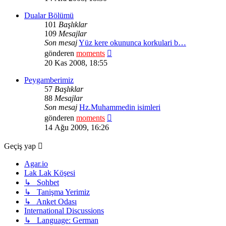
görüntüle
Dualar Bölümü
101
Başlıklar
109
Mesajlar
Son mesaj
Yüz kere okununca korkulari b…
Son
gönderen
moments
mesajı
20 Kas 2008, 18:55
görüntüle
Peygamberimiz
57
Başlıklar
88
Mesajlar
Son mesaj
Hz.Muhammedin isimleri
Son
gönderen
moments
mesajı
14 Ağu 2009, 16:26
görüntüle
Geçiş yap
Agar.io
Lak Lak Köşesi
↳ Sohbet
↳ Tanişma Yerimiz
↳ Anket Odası
International Discussions
↳ Language: German