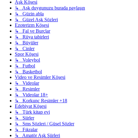
Aşk Köşesi
↳ Aşk duygunuzu burada paylaşın
↳ Güzin abla
↳ Güzel Aşk Sözleri
Ezoterizm Köşesi
↳ Fal ve Burçlar
↳ Rüya tabirleri
↳ Büyüler
↳ Cinler
Spor Köşesi
↳ Voleybol
↳ Futbol
↳ Basketbol
Video ve Resimler Köşesi
↳ Videolar
↳ Resimler
↳ Videolar 18+
↳ Korkunç Resimler +18
Edebiyat Köşesi
↳ Türk kitap evi
↳ Şiirler
↳ Sms Sözleri / Güsel Sözler
↳ Fıkralar
↳ Amatör Aşk Şiirleri