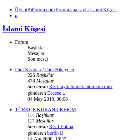
YeniBiForum.com
Forum ana sayfa
İslami Köşesi
Ara
İslami Köşesi
Forum
Başlıklar
Mesajlar
Son mesaj
Dini Konular / Dini Hikayeler
226
Başlıklar
478
Mesajlar
Son mesaj
Re: Gaybı bilmek mümkün mü?
Son
gönderen
Eceeee
mesajı
04 May 2010, 00:08
görüntüle
TÜRKÇE KURAN-I KERİM
114
Başlıklar
117
Mesajlar
Son mesaj
Re: 1 Fatiha
Son
gönderen
berfin
mesajı
14 Ara 2008, 18:30