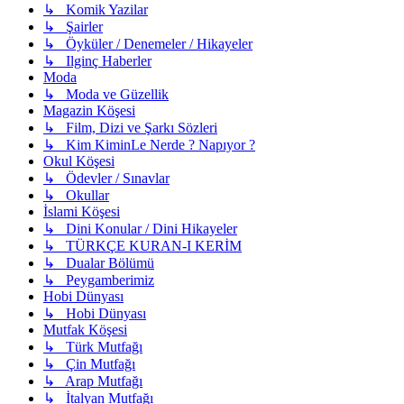
↳ Komik Yazilar
↳ Şairler
↳ Öyküler / Denemeler / Hikayeler
↳ Ilginç Haberler
Moda
↳ Moda ve Güzellik
Magazin Köşesi
↳ Film, Dizi ve Şarkı Sözleri
↳ Kim KiminLe Nerde ? Napıyor ?
Okul Köşesi
↳ Ödevler / Sınavlar
↳ Okullar
İslami Köşesi
↳ Dini Konular / Dini Hikayeler
↳ TÜRKÇE KURAN-I KERİM
↳ Dualar Bölümü
↳ Peygamberimiz
Hobi Dünyası
↳ Hobi Dünyası
Mutfak Köşesi
↳ Türk Mutfağı
↳ Çin Mutfağı
↳ Arap Mutfağı
↳ İtalyan Mutfağı