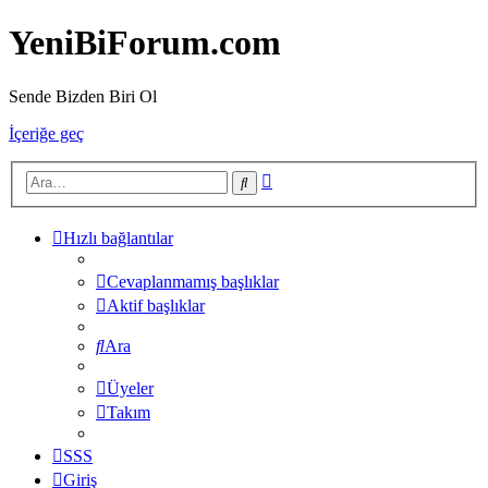
YeniBiForum.com
Sende Bizden Biri Ol
İçeriğe geç
Gelişmiş
Ara
arama
Hızlı bağlantılar
Cevaplanmamış başlıklar
Aktif başlıklar
Ara
Üyeler
Takım
SSS
Giriş