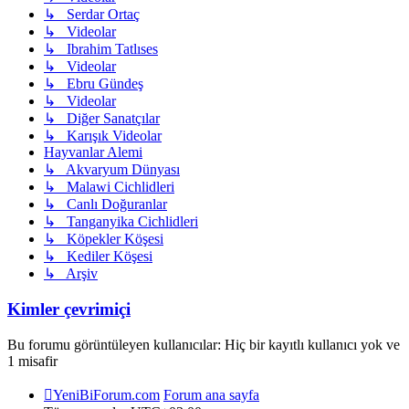
↳ Serdar Ortaç
↳ Videolar
↳ Ibrahim Tatlıses
↳ Videolar
↳ Ebru Gündeş
↳ Videolar
↳ Diğer Sanatçılar
↳ Karışık Videolar
Hayvanlar Alemi
↳ Akvaryum Dünyası
↳ Malawi Cichlidleri
↳ Canlı Doğuranlar
↳ Tanganyika Cichlidleri
↳ Köpekler Köşesi
↳ Kediler Köşesi
↳ Arşiv
Kimler çevrimiçi
Bu forumu görüntüleyen kullanıcılar: Hiç bir kayıtlı kullanıcı yok ve
1 misafir
YeniBiForum.com
Forum ana sayfa