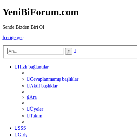
YeniBiForum.com
Sende Bizden Biri Ol
İçeriğe geç
Gelişmiş
Ara
arama
Hızlı bağlantılar
Cevaplanmamış başlıklar
Aktif başlıklar
Ara
Üyeler
Takım
SSS
Giriş