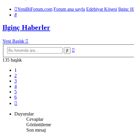
YeniBiForum.com
Forum ana sayfa
Edebiyat Köşesi
Ilginç H
Ara
Ilginç Haberler
Yeni Başlık
Gelişmiş
Ara
arama
135 başlık
1
2
3
4
5
6
Sonraki
Duyurular
Cevaplar
Görüntüleme
Son mesaj