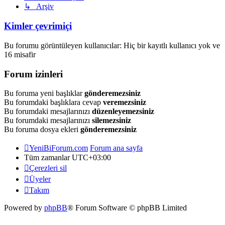
↳ Arşiv
Kimler çevrimiçi
Bu forumu görüntüleyen kullanıcılar: Hiç bir kayıtlı kullanıcı yok ve
16 misafir
Forum izinleri
Bu foruma yeni başlıklar
gönderemezsiniz
Bu forumdaki başlıklara cevap
veremezsiniz
Bu forumdaki mesajlarınızı
düzenleyemezsiniz
Bu forumdaki mesajlarınızı
silemezsiniz
Bu foruma dosya ekleri
gönderemezsiniz
YeniBiForum.com
Forum ana sayfa
Tüm zamanlar
UTC+03:00
Çerezleri sil
Üyeler
Takım
Powered by
phpBB
® Forum Software © phpBB Limited