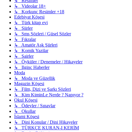
↳ Resimler
↳ Videolar 18+
↳ Korkunç Resimler +18
Edebiyat Köşesi
↳ Türk kitap evi
↳ Şiirler
↳ Sms Sözleri / Güsel Sözler
↳ Fıkralar
↳ Amatör Aşk Şiirleri
↳ Komik Yazilar
↳ Şairler
↳ Öyküler / Denemeler / Hikayeler
↳ Ilginç Haberler
Moda
↳ Moda ve Güzellik
Magazin Köşesi
↳ Film, Dizi ve Şarkı Sözleri
↳ Kim KiminLe Nerde ? Napıyor ?
Okul Köşesi
↳ Ödevler / Sınavlar
↳ Okullar
İslami Köşesi
↳ Dini Konular / Dini Hikayeler
↳ TÜRKÇE KURAN-I KERİM