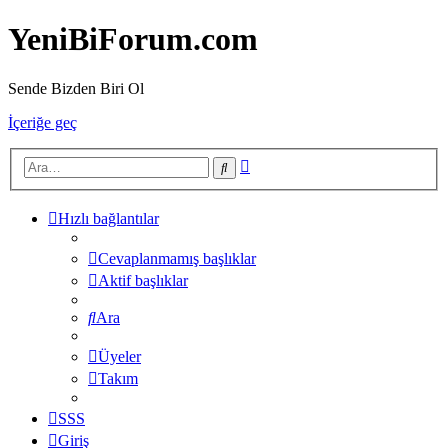
YeniBiForum.com
Sende Bizden Biri Ol
İçeriğe geç
Gelişmiş
Ara
arama
Hızlı bağlantılar
Cevaplanmamış başlıklar
Aktif başlıklar
Ara
Üyeler
Takım
SSS
Giriş