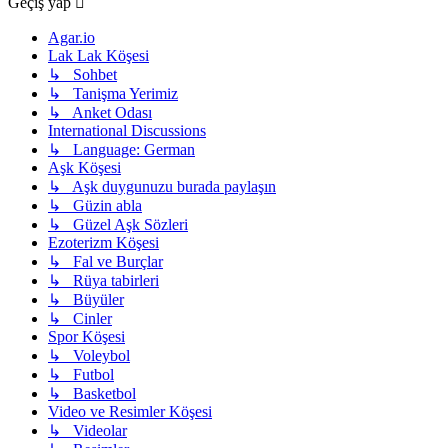
Geçiş yap
Agar.io
Lak Lak Köşesi
↳ Sohbet
↳ Tanişma Yerimiz
↳ Anket Odası
International Discussions
↳ Language: German
Aşk Köşesi
↳ Aşk duygunuzu burada paylaşın
↳ Güzin abla
↳ Güzel Aşk Sözleri
Ezoterizm Köşesi
↳ Fal ve Burçlar
↳ Rüya tabirleri
↳ Büyüler
↳ Cinler
Spor Köşesi
↳ Voleybol
↳ Futbol
↳ Basketbol
Video ve Resimler Köşesi
↳ Videolar