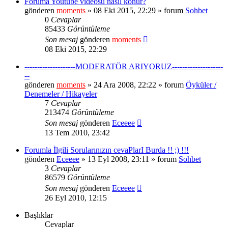
Foruma Youtube videosu nasıl konur?
gönderen
moments
» 08 Eki 2015, 22:29 » forum
Sohbet
0
Cevaplar
85433
Görüntüleme
Son mesaj
gönderen
moments
08 Eki 2015, 22:29
--------------------MODERATÖR ARIYORUZ--------------------
--
gönderen
moments
» 24 Ara 2008, 22:22 » forum
Öyküler /
Denemeler / Hikayeler
7
Cevaplar
213474
Görüntüleme
Son mesaj
gönderen
Eceeee
13 Tem 2010, 23:42
Forumla İlgili Sorularınızın cevaPlarI Burda !! ;) !!!
gönderen
Eceeee
» 13 Eyl 2008, 23:11 » forum
Sohbet
3
Cevaplar
86579
Görüntüleme
Son mesaj
gönderen
Eceeee
26 Eyl 2010, 12:15
Başlıklar
Cevaplar