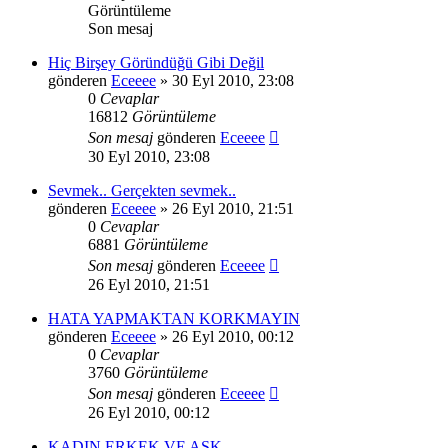
Görüntüleme
Son mesaj
Hiç Birşey Göründüğü Gibi Değil
gönderen
Eceeee
» 30 Eyl 2010, 23:08
0
Cevaplar
16812
Görüntüleme
Son mesaj
gönderen
Eceeee
30 Eyl 2010, 23:08
Sevmek.. Gerçekten sevmek..
gönderen
Eceeee
» 26 Eyl 2010, 21:51
0
Cevaplar
6881
Görüntüleme
Son mesaj
gönderen
Eceeee
26 Eyl 2010, 21:51
HATA YAPMAKTAN KORKMAYIN
gönderen
Eceeee
» 26 Eyl 2010, 00:12
0
Cevaplar
3760
Görüntüleme
Son mesaj
gönderen
Eceeee
26 Eyl 2010, 00:12
KADIN,ERKEK VE AŞK