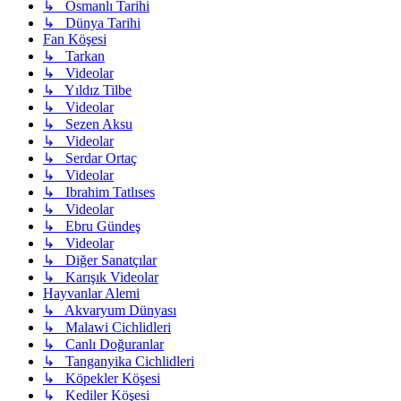
↳ Osmanlı Tarihi
↳ Dünya Tarihi
Fan Köşesi
↳ Tarkan
↳ Videolar
↳ Yıldız Tilbe
↳ Videolar
↳ Sezen Aksu
↳ Videolar
↳ Serdar Ortaç
↳ Videolar
↳ Ibrahim Tatlıses
↳ Videolar
↳ Ebru Gündeş
↳ Videolar
↳ Diğer Sanatçılar
↳ Karışık Videolar
Hayvanlar Alemi
↳ Akvaryum Dünyası
↳ Malawi Cichlidleri
↳ Canlı Doğuranlar
↳ Tanganyika Cichlidleri
↳ Köpekler Köşesi
↳ Kediler Köşesi