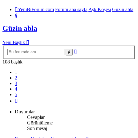
YeniBiForum.com
Forum ana sayfa
Aşk Köşesi
Güzin abla
Ara
Güzin abla
Yeni Başlık
Gelişmiş
Ara
arama
108 başlık
1
2
3
4
5
Sonraki
Duyurular
Cevaplar
Görüntüleme
Son mesaj