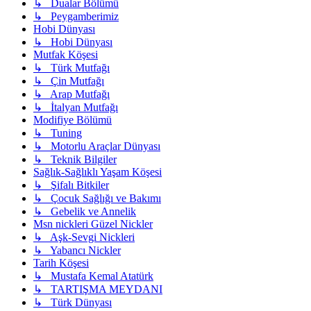
↳ Dualar Bölümü
↳ Peygamberimiz
Hobi Dünyası
↳ Hobi Dünyası
Mutfak Köşesi
↳ Türk Mutfağı
↳ Çin Mutfağı
↳ Arap Mutfağı
↳ İtalyan Mutfağı
Modifiye Bölümü
↳ Tuning
↳ Motorlu Araçlar Dünyası
↳ Teknik Bilgiler
Sağlık-Sağlıklı Yaşam Köşesi
↳ Şifalı Bitkiler
↳ Çocuk Sağlığı ve Bakımı
↳ Gebelik ve Annelik
Msn nickleri Güzel Nickler
↳ Aşk-Sevgi Nickleri
↳ Yabancı Nickler
Tarih Köşesi
↳ Mustafa Kemal Atatürk
↳ TARTIŞMA MEYDANI
↳ Türk Dünyası