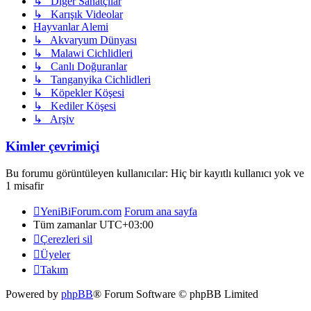
↳ Diğer Sanatçılar
↳ Karışık Videolar
Hayvanlar Alemi
↳ Akvaryum Dünyası
↳ Malawi Cichlidleri
↳ Canlı Doğuranlar
↳ Tanganyika Cichlidleri
↳ Köpekler Köşesi
↳ Kediler Köşesi
↳ Arşiv
Kimler çevrimiçi
Bu forumu görüntüleyen kullanıcılar: Hiç bir kayıtlı kullanıcı yok ve
1 misafir
YeniBiForum.com
Forum ana sayfa
Tüm zamanlar
UTC+03:00
Çerezleri sil
Üyeler
Takım
Powered by
phpBB
® Forum Software © phpBB Limited