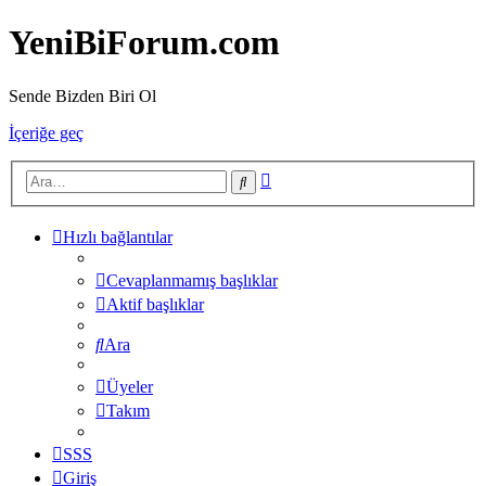
YeniBiForum.com
Sende Bizden Biri Ol
İçeriğe geç
Gelişmiş
Ara
arama
Hızlı bağlantılar
Cevaplanmamış başlıklar
Aktif başlıklar
Ara
Üyeler
Takım
SSS
Giriş