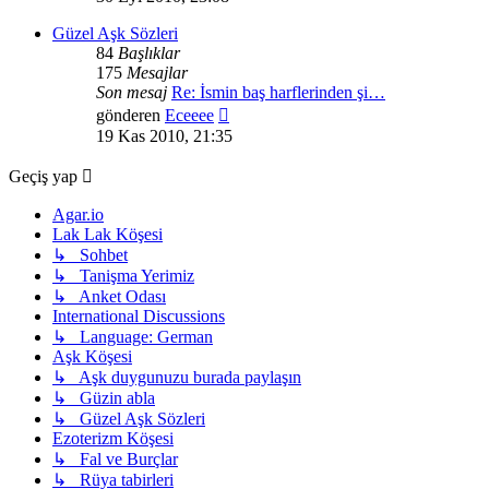
görüntüle
Güzel Aşk Sözleri
84
Başlıklar
175
Mesajlar
Son mesaj
Re: İsmin baş harflerinden şi…
Son
gönderen
Eceeee
mesajı
19 Kas 2010, 21:35
görüntüle
Geçiş yap
Agar.io
Lak Lak Köşesi
↳ Sohbet
↳ Tanişma Yerimiz
↳ Anket Odası
International Discussions
↳ Language: German
Aşk Köşesi
↳ Aşk duygunuzu burada paylaşın
↳ Güzin abla
↳ Güzel Aşk Sözleri
Ezoterizm Köşesi
↳ Fal ve Burçlar
↳ Rüya tabirleri