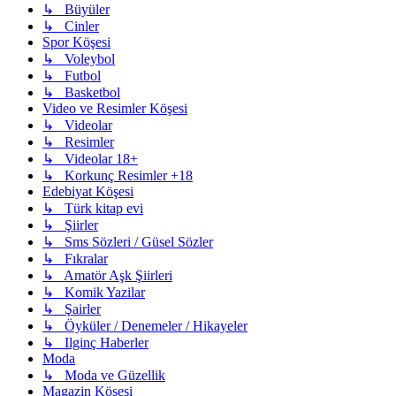
↳ Büyüler
↳ Cinler
Spor Köşesi
↳ Voleybol
↳ Futbol
↳ Basketbol
Video ve Resimler Köşesi
↳ Videolar
↳ Resimler
↳ Videolar 18+
↳ Korkunç Resimler +18
Edebiyat Köşesi
↳ Türk kitap evi
↳ Şiirler
↳ Sms Sözleri / Güsel Sözler
↳ Fıkralar
↳ Amatör Aşk Şiirleri
↳ Komik Yazilar
↳ Şairler
↳ Öyküler / Denemeler / Hikayeler
↳ Ilginç Haberler
Moda
↳ Moda ve Güzellik
Magazin Köşesi