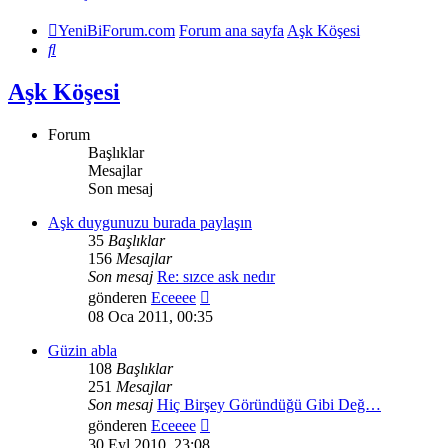
YeniBiForum.com
Forum ana sayfa
Aşk Köşesi
Ara
Aşk Köşesi
Forum
Başlıklar
Mesajlar
Son mesaj
Aşk duygunuzu burada paylaşın
35
Başlıklar
156
Mesajlar
Son mesaj
Re: sızce ask nedır
Son
gönderen
Eceeee
mesajı
08 Oca 2011, 00:35
görüntüle
Güzin abla
108
Başlıklar
251
Mesajlar
Son mesaj
Hiç Birşey Göründüğü Gibi Değ…
Son
gönderen
Eceeee
mesajı
30 Eyl 2010, 23:08