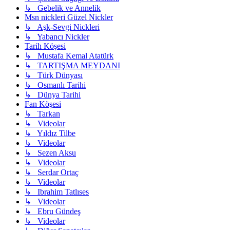
↳ Gebelik ve Annelik
Msn nickleri Güzel Nickler
↳ Aşk-Sevgi Nickleri
↳ Yabancı Nickler
Tarih Köşesi
↳ Mustafa Kemal Atatürk
↳ TARTIŞMA MEYDANI
↳ Türk Dünyası
↳ Osmanlı Tarihi
↳ Dünya Tarihi
Fan Köşesi
↳ Tarkan
↳ Videolar
↳ Yıldız Tilbe
↳ Videolar
↳ Sezen Aksu
↳ Videolar
↳ Serdar Ortaç
↳ Videolar
↳ Ibrahim Tatlıses
↳ Videolar
↳ Ebru Gündeş
↳ Videolar