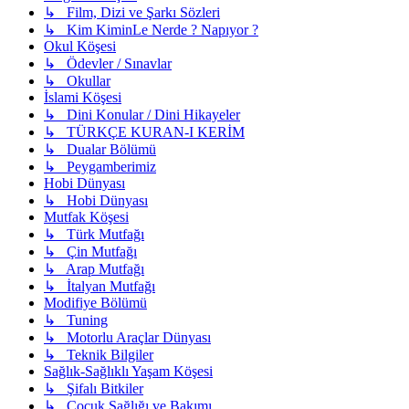
↳ Film, Dizi ve Şarkı Sözleri
↳ Kim KiminLe Nerde ? Napıyor ?
Okul Köşesi
↳ Ödevler / Sınavlar
↳ Okullar
İslami Köşesi
↳ Dini Konular / Dini Hikayeler
↳ TÜRKÇE KURAN-I KERİM
↳ Dualar Bölümü
↳ Peygamberimiz
Hobi Dünyası
↳ Hobi Dünyası
Mutfak Köşesi
↳ Türk Mutfağı
↳ Çin Mutfağı
↳ Arap Mutfağı
↳ İtalyan Mutfağı
Modifiye Bölümü
↳ Tuning
↳ Motorlu Araçlar Dünyası
↳ Teknik Bilgiler
Sağlık-Sağlıklı Yaşam Köşesi
↳ Şifalı Bitkiler
↳ Çocuk Sağlığı ve Bakımı