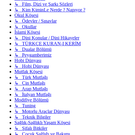
↳ Film, Dizi ve Şarkı Sözleri
↳ Kim KiminLe Nerde ? Napıyor ?
Okul Köşesi
↳ Ödevler / Sınavlar
↳ Okullar
İslami Köşesi
↳ Dini Konular / Dini Hikayeler
↳ TÜRKÇE KURAN-I KERİM
↳ Dualar Bölümü
↳ Peygamberimiz
Hobi Dünyası
↳ Hobi Dünyası
Mutfak Köşesi
↳ Türk Mutfağı
↳ Çin Mutfağı
↳ Arap Mutfağı
↳ İtalyan Mutfağı
Modifiye Bölümü
↳ Tuning
↳ Motorlu Araçlar Dünyası
↳ Teknik Bilgiler
Sağlık-Sağlıklı Yaşam Köşesi
↳ Şifalı Bitkiler
↳ Çocuk Sağlığı ve Bakımı