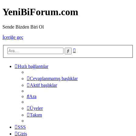
YeniBiForum.com
Sende Bizden Biri Ol
İçeriğe geç
Gelişmiş
Ara
arama
Hızlı bağlantılar
Cevaplanmamış başlıklar
Aktif başlıklar
Ara
Üyeler
Takım
SSS
Giriş