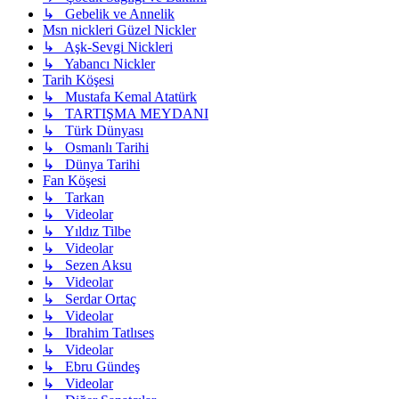
↳ Gebelik ve Annelik
Msn nickleri Güzel Nickler
↳ Aşk-Sevgi Nickleri
↳ Yabancı Nickler
Tarih Köşesi
↳ Mustafa Kemal Atatürk
↳ TARTIŞMA MEYDANI
↳ Türk Dünyası
↳ Osmanlı Tarihi
↳ Dünya Tarihi
Fan Köşesi
↳ Tarkan
↳ Videolar
↳ Yıldız Tilbe
↳ Videolar
↳ Sezen Aksu
↳ Videolar
↳ Serdar Ortaç
↳ Videolar
↳ Ibrahim Tatlıses
↳ Videolar
↳ Ebru Gündeş
↳ Videolar