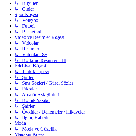
↳ Büyüler
↳ Cinler
Spor Köşesi
↳ Voleybol
↳ Futbol
↳ Basketbol
Video ve Resimler Köşesi
↳ Videolar
↳ Resimler
↳ Videolar 18+
↳ Korkunç Resimler +18
Edebiyat Köşesi
↳ Türk kitap evi
↳ Şiirler
↳ Sms Sözleri / Güsel Sözler
↳ Fıkralar
↳ Amatör Aşk Şiirleri
↳ Komik Yazilar
↳ Şairler
↳ Öyküler / Denemeler / Hikayeler
↳ Ilginç Haberler
Moda
↳ Moda ve Güzellik
Magazin Köşesi