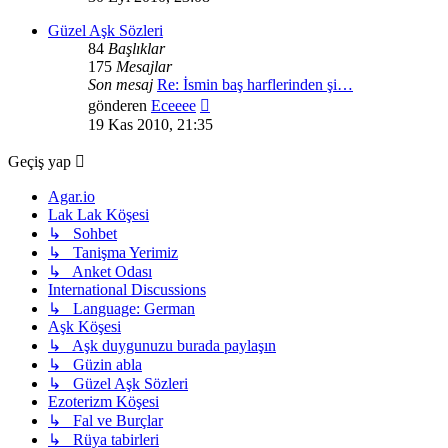
görüntüle
Güzel Aşk Sözleri
84
Başlıklar
175
Mesajlar
Son mesaj
Re: İsmin baş harflerinden şi…
Son
gönderen
Eceeee
mesajı
19 Kas 2010, 21:35
görüntüle
Geçiş yap
Agar.io
Lak Lak Köşesi
↳ Sohbet
↳ Tanişma Yerimiz
↳ Anket Odası
International Discussions
↳ Language: German
Aşk Köşesi
↳ Aşk duygunuzu burada paylaşın
↳ Güzin abla
↳ Güzel Aşk Sözleri
Ezoterizm Köşesi
↳ Fal ve Burçlar
↳ Rüya tabirleri