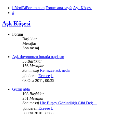
YeniBiForum.com
Forum ana sayfa
Aşk Köşesi
Ara
Aşk Köşesi
Forum
Başlıklar
Mesajlar
Son mesaj
Aşk duygunuzu burada paylaşın
35
Başlıklar
156
Mesajlar
Son mesaj
Re: sızce ask nedır
Son
gönderen
Eceeee
mesajı
08 Oca 2011, 00:35
görüntüle
Güzin abla
108
Başlıklar
251
Mesajlar
Son mesaj
Hiç Birşey Göründüğü Gibi Değ…
Son
gönderen
Eceeee
mesajı
30 Eyl 2010, 23:08