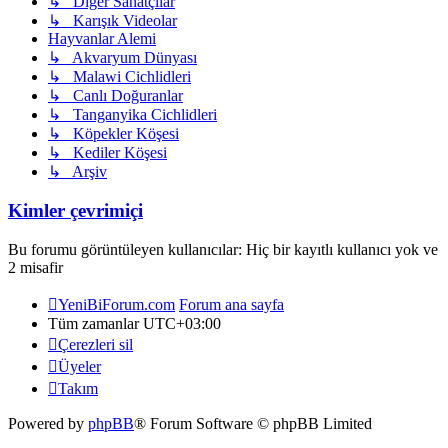
↳ Diğer Sanatçılar
↳ Karışık Videolar
Hayvanlar Alemi
↳ Akvaryum Dünyası
↳ Malawi Cichlidleri
↳ Canlı Doğuranlar
↳ Tanganyika Cichlidleri
↳ Köpekler Köşesi
↳ Kediler Köşesi
↳ Arşiv
Kimler çevrimiçi
Bu forumu görüntüleyen kullanıcılar: Hiç bir kayıtlı kullanıcı yok ve
2 misafir
YeniBiForum.com
Forum ana sayfa
Tüm zamanlar
UTC+03:00
Çerezleri sil
Üyeler
Takım
Powered by
phpBB
® Forum Software © phpBB Limited