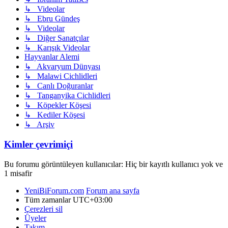
↳ Videolar
↳ Ebru Gündeş
↳ Videolar
↳ Diğer Sanatçılar
↳ Karışık Videolar
Hayvanlar Alemi
↳ Akvaryum Dünyası
↳ Malawi Cichlidleri
↳ Canlı Doğuranlar
↳ Tanganyika Cichlidleri
↳ Köpekler Köşesi
↳ Kediler Köşesi
↳ Arşiv
Kimler çevrimiçi
Bu forumu görüntüleyen kullanıcılar: Hiç bir kayıtlı kullanıcı yok ve
1 misafir
YeniBiForum.com
Forum ana sayfa
Tüm zamanlar
UTC+03:00
Çerezleri sil
Üyeler
Takım