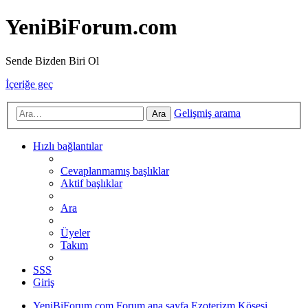
YeniBiForum.com
Sende Bizden Biri Ol
İçeriğe geç
Gelişmiş arama
Ara
Hızlı bağlantılar
Cevaplanmamış başlıklar
Aktif başlıklar
Ara
Üyeler
Takım
SSS
Giriş
YeniBiForum.com
Forum ana sayfa
Ezoterizm Köşesi