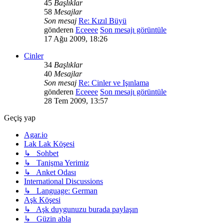
45
Başlıklar
58
Mesajlar
Son mesaj
Re: Kızıl Büyü
gönderen
Eceeee
Son mesajı görüntüle
17 Ağu 2009, 18:26
Cinler
34
Başlıklar
40
Mesajlar
Son mesaj
Re: Cinler ve Işınlama
gönderen
Eceeee
Son mesajı görüntüle
28 Tem 2009, 13:57
Geçiş yap
Agar.io
Lak Lak Köşesi
↳ Sohbet
↳ Tanişma Yerimiz
↳ Anket Odası
International Discussions
↳ Language: German
Aşk Köşesi
↳ Aşk duygunuzu burada paylaşın
↳ Güzin abla