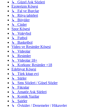
↳ Güzel Aşk Sözleri
Ezoterizm Köşesi
↳ Fal ve Burçlar
↳ Rüya tabirleri
↳ Büyüler
↳ Cinler
Spor Köşesi
↳ Voleybol
↳ Futbol
↳ Basketbol
Video ve Resimler Köşesi
↳ Videolar
↳ Resimler
↳ Videolar 18+
↳ Korkunç Resimler +18
Edebiyat Köşesi
↳ Türk kitap evi
↳ Şiirler
↳ Sms Sözleri / Güsel Sözler
↳ Fıkralar
↳ Amatör Aşk Şiirleri
↳ Komik Yazilar
↳ Şairler
↳ Öyküler / Denemeler / Hikayeler