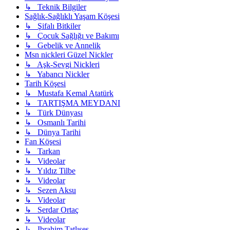
↳ Teknik Bilgiler
Sağlık-Sağlıklı Yaşam Köşesi
↳ Şifalı Bitkiler
↳ Çocuk Sağlığı ve Bakımı
↳ Gebelik ve Annelik
Msn nickleri Güzel Nickler
↳ Aşk-Sevgi Nickleri
↳ Yabancı Nickler
Tarih Köşesi
↳ Mustafa Kemal Atatürk
↳ TARTIŞMA MEYDANI
↳ Türk Dünyası
↳ Osmanlı Tarihi
↳ Dünya Tarihi
Fan Köşesi
↳ Tarkan
↳ Videolar
↳ Yıldız Tilbe
↳ Videolar
↳ Sezen Aksu
↳ Videolar
↳ Serdar Ortaç
↳ Videolar
↳ Ibrahim Tatlıses