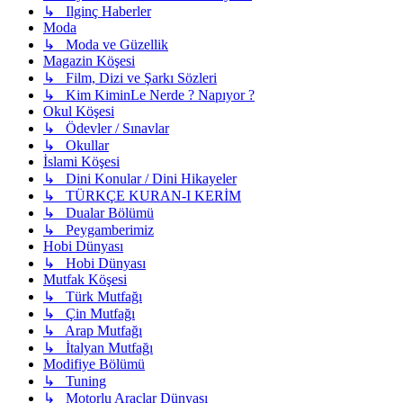
↳ Ilginç Haberler
Moda
↳ Moda ve Güzellik
Magazin Köşesi
↳ Film, Dizi ve Şarkı Sözleri
↳ Kim KiminLe Nerde ? Napıyor ?
Okul Köşesi
↳ Ödevler / Sınavlar
↳ Okullar
İslami Köşesi
↳ Dini Konular / Dini Hikayeler
↳ TÜRKÇE KURAN-I KERİM
↳ Dualar Bölümü
↳ Peygamberimiz
Hobi Dünyası
↳ Hobi Dünyası
Mutfak Köşesi
↳ Türk Mutfağı
↳ Çin Mutfağı
↳ Arap Mutfağı
↳ İtalyan Mutfağı
Modifiye Bölümü
↳ Tuning
↳ Motorlu Araçlar Dünyası