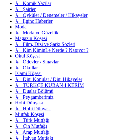
↳ Komik Yazilar
↳ Şairler
↳ Öyküler / Denemeler / Hikayeler
↳ Ilginç Haberler
Moda
↳ Moda ve Güzellik
Magazin Köşesi
↳ Film, Dizi ve Şarkı Sözleri
↳ Kim KiminLe Nerde ? Napıyor ?
Okul Köşesi
↳ Ödevler / Sınavlar
↳ Okullar
İslami Köşesi
↳ Dini Konular / Dini Hikayeler
↳ TÜRKÇE KURAN-I KERİM
↳ Dualar Bölümü
↳ Peygamberimiz
Hobi Dünyası
↳ Hobi Dünyası
Mutfak Köşesi
↳ Türk Mutfağı
↳ Çin Mutfağı
↳ Arap Mutfağı
↳ İtalyan Mutfağı