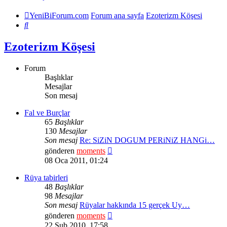
YeniBiForum.com
Forum ana sayfa
Ezoterizm Köşesi
Ara
Ezoterizm Köşesi
Forum
Başlıklar
Mesajlar
Son mesaj
Fal ve Burçlar
65
Başlıklar
130
Mesajlar
Son mesaj
Re: SiZiN DOGUM PERiNiZ HANGi…
Son
gönderen
moments
mesajı
08 Oca 2011, 01:24
görüntüle
Rüya tabirleri
48
Başlıklar
98
Mesajlar
Son mesaj
Rüyalar hakkında 15 gerçek Uy…
Son
gönderen
moments
mesajı
22 Şub 2010, 17:58