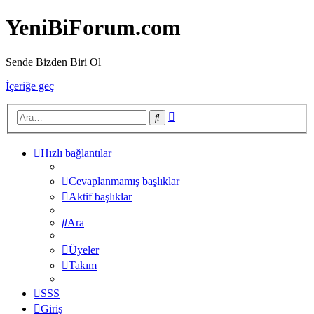
YeniBiForum.com
Sende Bizden Biri Ol
İçeriğe geç
Gelişmiş
Ara
arama
Hızlı bağlantılar
Cevaplanmamış başlıklar
Aktif başlıklar
Ara
Üyeler
Takım
SSS
Giriş