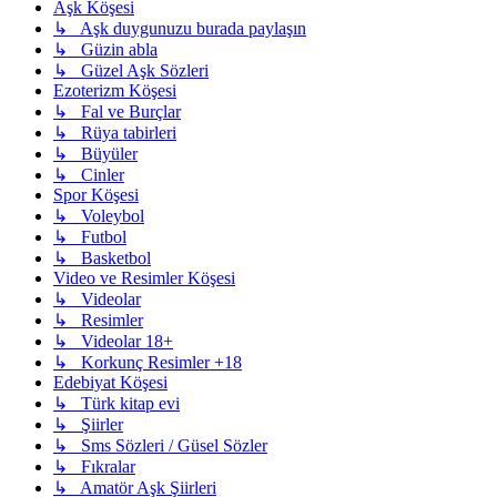
Aşk Köşesi
↳ Aşk duygunuzu burada paylaşın
↳ Güzin abla
↳ Güzel Aşk Sözleri
Ezoterizm Köşesi
↳ Fal ve Burçlar
↳ Rüya tabirleri
↳ Büyüler
↳ Cinler
Spor Köşesi
↳ Voleybol
↳ Futbol
↳ Basketbol
Video ve Resimler Köşesi
↳ Videolar
↳ Resimler
↳ Videolar 18+
↳ Korkunç Resimler +18
Edebiyat Köşesi
↳ Türk kitap evi
↳ Şiirler
↳ Sms Sözleri / Güsel Sözler
↳ Fıkralar
↳ Amatör Aşk Şiirleri