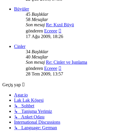
görüntüle
Büyüler
45
Başlıklar
58
Mesajlar
Son mesaj
Re: Kızıl Büyü
Son
gönderen
Eceeee
mesajı
17 Ağu 2009, 18:26
görüntüle
Cinler
34
Başlıklar
40
Mesajlar
Son mesaj
Re: Cinler ve Işınlama
Son
gönderen
Eceeee
mesajı
28 Tem 2009, 13:57
görüntüle
Geçiş yap
Agar.io
Lak Lak Köşesi
↳ Sohbet
↳ Tanişma Yerimiz
↳ Anket Odası
International Discussions
↳ Language: German