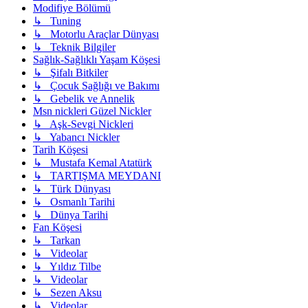
Modifiye Bölümü
↳ Tuning
↳ Motorlu Araçlar Dünyası
↳ Teknik Bilgiler
Sağlık-Sağlıklı Yaşam Köşesi
↳ Şifalı Bitkiler
↳ Çocuk Sağlığı ve Bakımı
↳ Gebelik ve Annelik
Msn nickleri Güzel Nickler
↳ Aşk-Sevgi Nickleri
↳ Yabancı Nickler
Tarih Köşesi
↳ Mustafa Kemal Atatürk
↳ TARTIŞMA MEYDANI
↳ Türk Dünyası
↳ Osmanlı Tarihi
↳ Dünya Tarihi
Fan Köşesi
↳ Tarkan
↳ Videolar
↳ Yıldız Tilbe
↳ Videolar
↳ Sezen Aksu
↳ Videolar