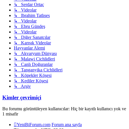
↳ Serdar Ortaç
↳ Videolar
↳ Ibrahim Tatlıses
↳ Videolar
↳ Ebru Gündeş
↳ Videolar
↳ Diğer Sanatçılar
↳ Karışık Videolar
Hayvanlar Alemi
↳ Akvaryum Dünyası
↳ Malawi Cichlidleri
↳ Canlı Doğuranlar
↳ Tanganyika Cichlidleri
↳ Köpekler Köşesi
↳ Kediler Köşesi
↳ Arşiv
Kimler çevrimiçi
Bu forumu görüntüleyen kullanıcılar: Hiç bir kayıtlı kullanıcı yok ve
1 misafir
YeniBiForum.com
Forum ana sayfa