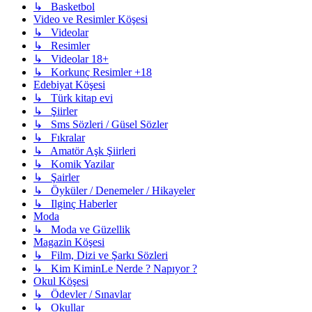
↳ Basketbol
Video ve Resimler Köşesi
↳ Videolar
↳ Resimler
↳ Videolar 18+
↳ Korkunç Resimler +18
Edebiyat Köşesi
↳ Türk kitap evi
↳ Şiirler
↳ Sms Sözleri / Güsel Sözler
↳ Fıkralar
↳ Amatör Aşk Şiirleri
↳ Komik Yazilar
↳ Şairler
↳ Öyküler / Denemeler / Hikayeler
↳ Ilginç Haberler
Moda
↳ Moda ve Güzellik
Magazin Köşesi
↳ Film, Dizi ve Şarkı Sözleri
↳ Kim KiminLe Nerde ? Napıyor ?
Okul Köşesi
↳ Ödevler / Sınavlar
↳ Okullar