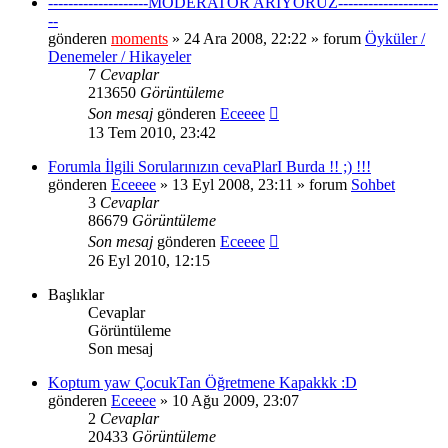
--------------------MODERATÖR ARIYORUZ--------------------
--
gönderen
moments
» 24 Ara 2008, 22:22 » forum
Öyküler /
Denemeler / Hikayeler
7
Cevaplar
213650
Görüntüleme
Son mesaj
gönderen
Eceeee
13 Tem 2010, 23:42
Forumla İlgili Sorularınızın cevaPlarI Burda !! ;) !!!
gönderen
Eceeee
» 13 Eyl 2008, 23:11 » forum
Sohbet
3
Cevaplar
86679
Görüntüleme
Son mesaj
gönderen
Eceeee
26 Eyl 2010, 12:15
Başlıklar
Cevaplar
Görüntüleme
Son mesaj
Koptum yaw ÇocukTan Öğretmene Kapakkk :D
gönderen
Eceeee
» 10 Ağu 2009, 23:07
2
Cevaplar
20433
Görüntüleme