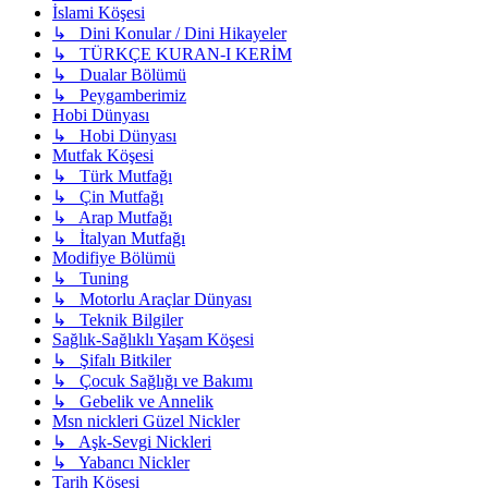
İslami Köşesi
↳ Dini Konular / Dini Hikayeler
↳ TÜRKÇE KURAN-I KERİM
↳ Dualar Bölümü
↳ Peygamberimiz
Hobi Dünyası
↳ Hobi Dünyası
Mutfak Köşesi
↳ Türk Mutfağı
↳ Çin Mutfağı
↳ Arap Mutfağı
↳ İtalyan Mutfağı
Modifiye Bölümü
↳ Tuning
↳ Motorlu Araçlar Dünyası
↳ Teknik Bilgiler
Sağlık-Sağlıklı Yaşam Köşesi
↳ Şifalı Bitkiler
↳ Çocuk Sağlığı ve Bakımı
↳ Gebelik ve Annelik
Msn nickleri Güzel Nickler
↳ Aşk-Sevgi Nickleri
↳ Yabancı Nickler
Tarih Köşesi