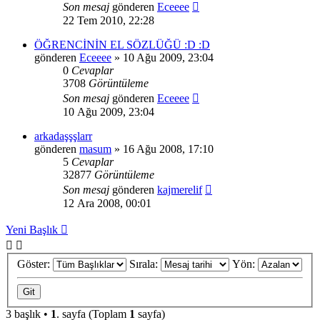
Son mesaj
gönderen
Eceeee
22 Tem 2010, 22:28
ÖĞRENCİNİN EL SÖZLÜĞÜ :D :D
gönderen
Eceeee
» 10 Ağu 2009, 23:04
0
Cevaplar
3708
Görüntüleme
Son mesaj
gönderen
Eceeee
10 Ağu 2009, 23:04
arkadaşşşlarr
gönderen
masum
» 16 Ağu 2008, 17:10
5
Cevaplar
32877
Görüntüleme
Son mesaj
gönderen
kajmerelif
12 Ara 2008, 00:01
Yeni Başlık
Göster:
Sırala:
Yön:
3 başlık •
1
. sayfa (Toplam
1
sayfa)