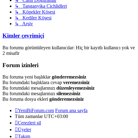
↳ Canlı Doğuranlar
↳ Tanganyika Cichlidleri
↳ Köpekler Köşesi
↳ Kediler Köşesi
↳ Arşiv
Kimler çevrimiçi
Bu forumu görüntüleyen kullanıcılar: Hiç bir kayıtlı kullanıcı yok ve
2 misafir
Forum izinleri
Bu foruma yeni başlıklar
gönderemezsiniz
Bu forumdaki başlıklara cevap
veremezsiniz
Bu forumdaki mesajlarınızı
düzenleyemezsiniz
Bu forumdaki mesajlarınızı
silemezsiniz
Bu foruma dosya ekleri
gönderemezsiniz
YeniBiForum.com
Forum ana sayfa
Tüm zamanlar
UTC+03:00
Çerezleri sil
Üyeler
Takım