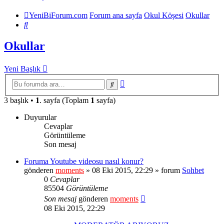
YeniBiForum.com
Forum ana sayfa
Okul Köşesi
Okullar
Ara
Okullar
Yeni Başlık
Gelişmiş
Ara
arama
3 başlık •
1
. sayfa (Toplam
1
sayfa)
Duyurular
Cevaplar
Görüntüleme
Son mesaj
Foruma Youtube videosu nasıl konur?
gönderen
moments
» 08 Eki 2015, 22:29 » forum
Sohbet
0
Cevaplar
85504
Görüntüleme
Son mesaj
gönderen
moments
08 Eki 2015, 22:29