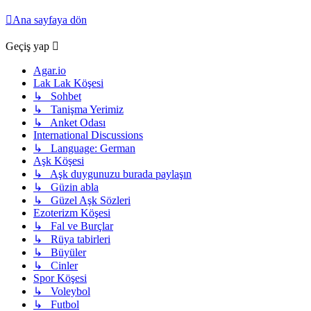
Ana sayfaya dön
Geçiş yap
Agar.io
Lak Lak Köşesi
↳ Sohbet
↳ Tanişma Yerimiz
↳ Anket Odası
International Discussions
↳ Language: German
Aşk Köşesi
↳ Aşk duygunuzu burada paylaşın
↳ Güzin abla
↳ Güzel Aşk Sözleri
Ezoterizm Köşesi
↳ Fal ve Burçlar
↳ Rüya tabirleri
↳ Büyüler
↳ Cinler
Spor Köşesi
↳ Voleybol
↳ Futbol