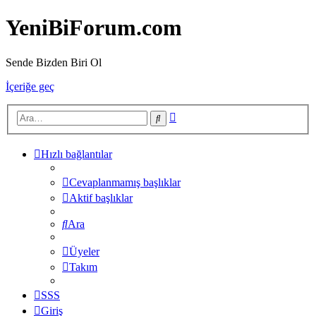
YeniBiForum.com
Sende Bizden Biri Ol
İçeriğe geç
Gelişmiş
Ara
arama
Hızlı bağlantılar
Cevaplanmamış başlıklar
Aktif başlıklar
Ara
Üyeler
Takım
SSS
Giriş