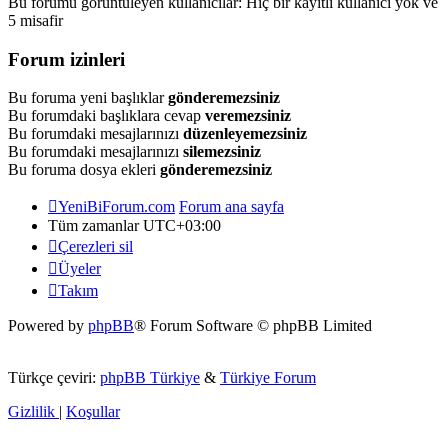
Bu forumu görüntüleyen kullanıcılar: Hiç bir kayıtlı kullanıcı yok ve
5 misafir
Forum izinleri
Bu foruma yeni başlıklar
gönderemezsiniz
Bu forumdaki başlıklara cevap
veremezsiniz
Bu forumdaki mesajlarınızı
düzenleyemezsiniz
Bu forumdaki mesajlarınızı
silemezsiniz
Bu foruma dosya ekleri
gönderemezsiniz
YeniBiForum.com
Forum ana sayfa
Tüm zamanlar
UTC+03:00
Çerezleri sil
Üyeler
Takım
Powered by
phpBB
® Forum Software © phpBB Limited
Türkçe çeviri:
phpBB Türkiye
&
Türkiye Forum
Gizlilik
|
Koşullar