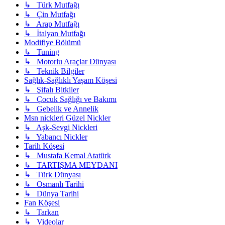
↳ Türk Mutfağı
↳ Çin Mutfağı
↳ Arap Mutfağı
↳ İtalyan Mutfağı
Modifiye Bölümü
↳ Tuning
↳ Motorlu Araçlar Dünyası
↳ Teknik Bilgiler
Sağlık-Sağlıklı Yaşam Köşesi
↳ Şifalı Bitkiler
↳ Çocuk Sağlığı ve Bakımı
↳ Gebelik ve Annelik
Msn nickleri Güzel Nickler
↳ Aşk-Sevgi Nickleri
↳ Yabancı Nickler
Tarih Köşesi
↳ Mustafa Kemal Atatürk
↳ TARTIŞMA MEYDANI
↳ Türk Dünyası
↳ Osmanlı Tarihi
↳ Dünya Tarihi
Fan Köşesi
↳ Tarkan
↳ Videolar