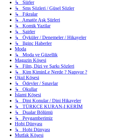
↳ Şiirler
↳ Sms Sözleri / Güsel Sözler
↳ Fıkralar
↳ Amatör Aşk Şiirleri
↳ Komik Yazilar
↳ Şairler
↳ Öyküler / Denemeler / Hikayeler
↳ Ilginç Haberler
Moda
↳ Moda ve Güzellik
Magazin Köşesi
↳ Film, Dizi ve Şarkı Sözleri
↳ Kim KiminLe Nerde ? Napıyor ?
Okul Köşesi
↳ Ödevler / Sınavlar
↳ Okullar
İslami Köşesi
↳ Dini Konular / Dini Hikayeler
↳ TÜRKÇE KURAN-I KERİM
↳ Dualar Bölümü
↳ Peygamberimiz
Hobi Dünyası
↳ Hobi Dünyası
Mutfak Köşesi