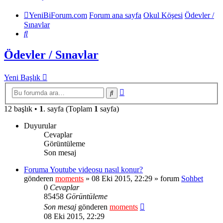
YeniBiForum.com
Forum ana sayfa
Okul Köşesi
Ödevler /
Sınavlar
Ara
Ödevler / Sınavlar
Yeni Başlık
Gelişmiş
Ara
arama
12 başlık •
1
. sayfa (Toplam
1
sayfa)
Duyurular
Cevaplar
Görüntüleme
Son mesaj
Foruma Youtube videosu nasıl konur?
gönderen
moments
» 08 Eki 2015, 22:29 » forum
Sohbet
0
Cevaplar
85458
Görüntüleme
Son mesaj
gönderen
moments
08 Eki 2015, 22:29