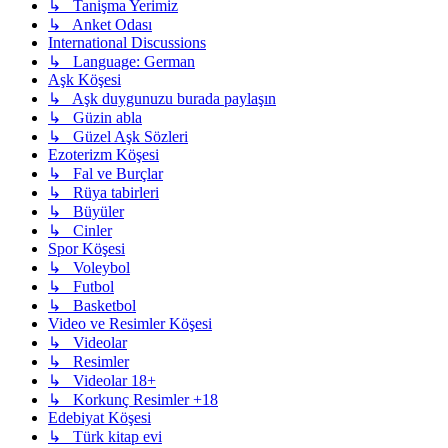
↳ Tanişma Yerimiz
↳ Anket Odası
International Discussions
↳ Language: German
Aşk Köşesi
↳ Aşk duygunuzu burada paylaşın
↳ Güzin abla
↳ Güzel Aşk Sözleri
Ezoterizm Köşesi
↳ Fal ve Burçlar
↳ Rüya tabirleri
↳ Büyüler
↳ Cinler
Spor Köşesi
↳ Voleybol
↳ Futbol
↳ Basketbol
Video ve Resimler Köşesi
↳ Videolar
↳ Resimler
↳ Videolar 18+
↳ Korkunç Resimler +18
Edebiyat Köşesi
↳ Türk kitap evi