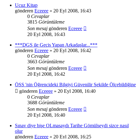
Ucuz Kitap
gönderen
Eceeee
» 20 Eyl 2008, 16:43
0
Cevaplar
3815
Görüntüleme
Son mesaj
gönderen
Eceeee
20 Eyl 2008, 16:43
***DGS ile Geçiş Yapan Arkadaşlar...***
gönderen
Eceeee
» 20 Eyl 2008, 16:42
0
Cevaplar
3663
Görüntüleme
Son mesaj
gönderen
Eceeee
20 Eyl 2008, 16:42
ÖSS 'nin Öğrencideki Bilgiyi Güvenilir Şekilde Ölçebildiğine
gönderen
Eceeee
» 20 Eyl 2008, 16:40
0
Cevaplar
3688
Görüntüleme
Son mesaj
gönderen
Eceeee
20 Eyl 2008, 16:40
Sınav diye bişe OLmasaydı Tarihe Gömülseydi sizce nasıl
olur
gönderen
Eceeee
» 20 Eyl 2008, 16:25