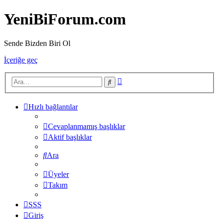
YeniBiForum.com
Sende Bizden Biri Ol
İçeriğe geç
Gelişmiş
Ara
arama
Hızlı bağlantılar
Cevaplanmamış başlıklar
Aktif başlıklar
Ara
Üyeler
Takım
SSS
Giriş