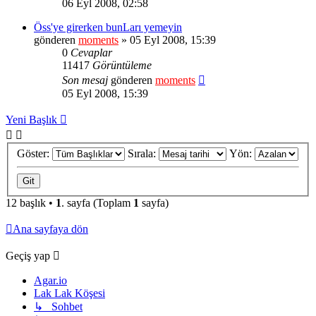
06 Eyl 2008, 02:58
Öss'ye girerken bunLarı yemeyin
gönderen
moments
» 05 Eyl 2008, 15:39
0
Cevaplar
11417
Görüntüleme
Son mesaj
gönderen
moments
05 Eyl 2008, 15:39
Yeni Başlık
Göster:
Sırala:
Yön:
12 başlık •
1
. sayfa (Toplam
1
sayfa)
Ana sayfaya dön
Geçiş yap
Agar.io
Lak Lak Köşesi
↳ Sohbet