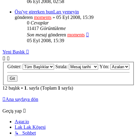
06 Eyl 2008, 02:58
Öss'ye girerken bunLarı yemeyin
gönderen
moments
» 05 Eyl 2008, 15:39
0
Cevaplar
11417
Görüntüleme
Son mesaj
gönderen
moments
05 Eyl 2008, 15:39
Yeni Başlık
Göster:
Sırala:
Yön:
12 başlık •
1
. sayfa (Toplam
1
sayfa)
Ana sayfaya dön
Geçiş yap
Agar.io
Lak Lak Köşesi
↳ Sohbet