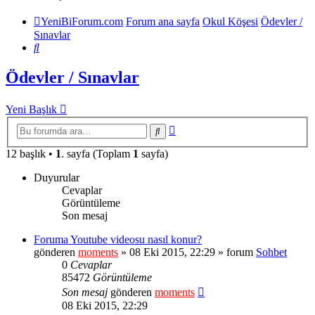
YeniBiForum.com
Forum ana sayfa
Okul Köşesi
Ödevler /
Sınavlar
Ara
Ödevler / Sınavlar
Yeni Başlık
Gelişmiş
Ara
arama
12 başlık •
1
. sayfa (Toplam
1
sayfa)
Duyurular
Cevaplar
Görüntüleme
Son mesaj
Foruma Youtube videosu nasıl konur?
gönderen
moments
» 08 Eki 2015, 22:29 » forum
Sohbet
0
Cevaplar
85472
Görüntüleme
Son mesaj
gönderen
moments
08 Eki 2015, 22:29