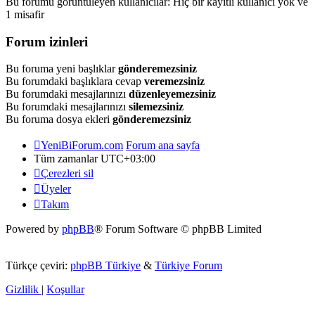
Bu forumu görüntüleyen kullanıcılar: Hiç bir kayıtlı kullanıcı yok ve
1 misafir
Forum izinleri
Bu foruma yeni başlıklar
gönderemezsiniz
Bu forumdaki başlıklara cevap
veremezsiniz
Bu forumdaki mesajlarınızı
düzenleyemezsiniz
Bu forumdaki mesajlarınızı
silemezsiniz
Bu foruma dosya ekleri
gönderemezsiniz
YeniBiForum.com
Forum ana sayfa
Tüm zamanlar
UTC+03:00
Çerezleri sil
Üyeler
Takım
Powered by
phpBB
® Forum Software © phpBB Limited
Türkçe çeviri:
phpBB Türkiye
&
Türkiye Forum
Gizlilik
|
Koşullar