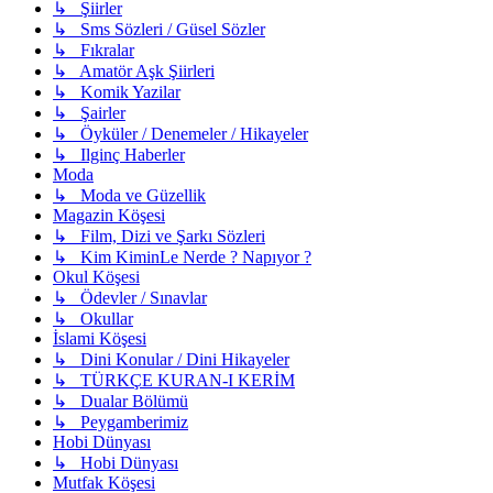
↳ Şiirler
↳ Sms Sözleri / Güsel Sözler
↳ Fıkralar
↳ Amatör Aşk Şiirleri
↳ Komik Yazilar
↳ Şairler
↳ Öyküler / Denemeler / Hikayeler
↳ Ilginç Haberler
Moda
↳ Moda ve Güzellik
Magazin Köşesi
↳ Film, Dizi ve Şarkı Sözleri
↳ Kim KiminLe Nerde ? Napıyor ?
Okul Köşesi
↳ Ödevler / Sınavlar
↳ Okullar
İslami Köşesi
↳ Dini Konular / Dini Hikayeler
↳ TÜRKÇE KURAN-I KERİM
↳ Dualar Bölümü
↳ Peygamberimiz
Hobi Dünyası
↳ Hobi Dünyası
Mutfak Köşesi