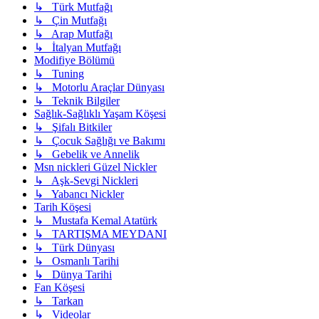
↳ Türk Mutfağı
↳ Çin Mutfağı
↳ Arap Mutfağı
↳ İtalyan Mutfağı
Modifiye Bölümü
↳ Tuning
↳ Motorlu Araçlar Dünyası
↳ Teknik Bilgiler
Sağlık-Sağlıklı Yaşam Köşesi
↳ Şifalı Bitkiler
↳ Çocuk Sağlığı ve Bakımı
↳ Gebelik ve Annelik
Msn nickleri Güzel Nickler
↳ Aşk-Sevgi Nickleri
↳ Yabancı Nickler
Tarih Köşesi
↳ Mustafa Kemal Atatürk
↳ TARTIŞMA MEYDANI
↳ Türk Dünyası
↳ Osmanlı Tarihi
↳ Dünya Tarihi
Fan Köşesi
↳ Tarkan
↳ Videolar