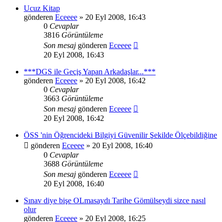
Ucuz Kitap
gönderen
Eceeee
» 20 Eyl 2008, 16:43
0
Cevaplar
3816
Görüntüleme
Son mesaj
gönderen
Eceeee
20 Eyl 2008, 16:43
***DGS ile Geçiş Yapan Arkadaşlar...***
gönderen
Eceeee
» 20 Eyl 2008, 16:42
0
Cevaplar
3663
Görüntüleme
Son mesaj
gönderen
Eceeee
20 Eyl 2008, 16:42
ÖSS 'nin Öğrencideki Bilgiyi Güvenilir Şekilde Ölçebildiğine
gönderen
Eceeee
» 20 Eyl 2008, 16:40
0
Cevaplar
3688
Görüntüleme
Son mesaj
gönderen
Eceeee
20 Eyl 2008, 16:40
Sınav diye bişe OLmasaydı Tarihe Gömülseydi sizce nasıl
olur
gönderen
Eceeee
» 20 Eyl 2008, 16:25