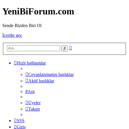
YeniBiForum.com
Sende Bizden Biri Ol
İçeriğe geç
Gelişmiş
Ara
arama
Hızlı bağlantılar
Cevaplanmamış başlıklar
Aktif başlıklar
Ara
Üyeler
Takım
SSS
Giriş