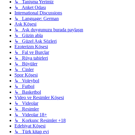
↳ Tanişma Yerimiz
↳ Anket Odası
International Discussions
↳ Language: German
Aşk Köşesi
↳ Aşk duygunuzu burada paylaşın
↳ Güzin abla
↳ Güzel Aşk Sözleri
Ezoterizm Köşesi
↳ Fal ve Burçlar
↳ Rüya tabirleri
↳ Büyüler
↳ Cinler
Spor Köşesi
↳ Voleybol
↳ Futbol
↳ Basketbol
Video ve Resimler Köşesi
↳ Videolar
↳ Resimler
↳ Videolar 18+
↳ Korkunç Resimler +18
Edebiyat Köşesi
↳ Türk kitap evi