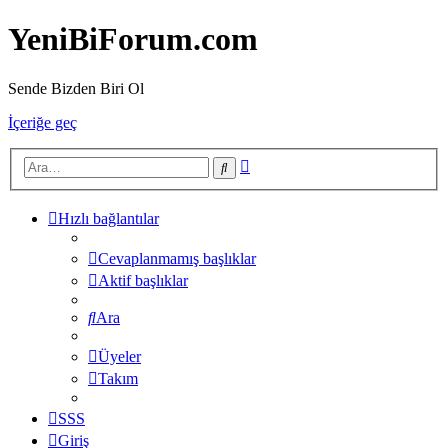
YeniBiForum.com
Sende Bizden Biri Ol
İçeriğe geç
Gelişmiş
Ara
arama
Hızlı bağlantılar
Cevaplanmamış başlıklar
Aktif başlıklar
Ara
Üyeler
Takım
SSS
Giriş