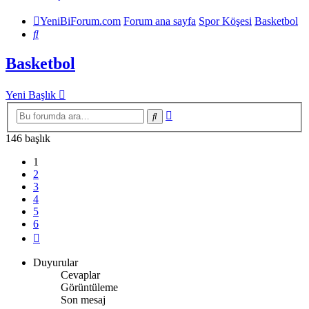
YeniBiForum.com
Forum ana sayfa
Spor Köşesi
Basketbol
Ara
Basketbol
Yeni Başlık
Gelişmiş
Ara
arama
146 başlık
1
2
3
4
5
6
Sonraki
Duyurular
Cevaplar
Görüntüleme
Son mesaj