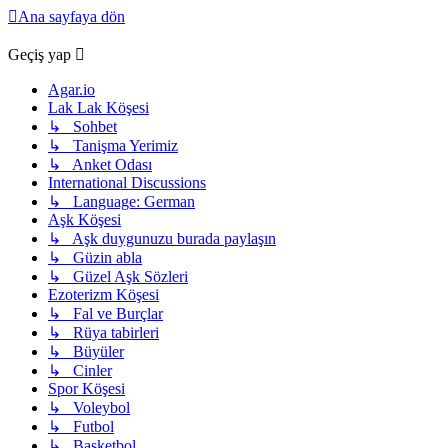
Ana sayfaya dön
Geçiş yap
Agar.io
Lak Lak Köşesi
↳ Sohbet
↳ Tanişma Yerimiz
↳ Anket Odası
International Discussions
↳ Language: German
Aşk Köşesi
↳ Aşk duygunuzu burada paylaşın
↳ Güzin abla
↳ Güzel Aşk Sözleri
Ezoterizm Köşesi
↳ Fal ve Burçlar
↳ Rüya tabirleri
↳ Büyüler
↳ Cinler
Spor Köşesi
↳ Voleybol
↳ Futbol
↳ Basketbol