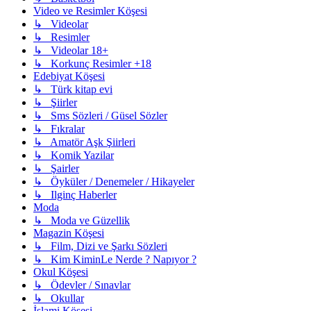
Video ve Resimler Köşesi
↳ Videolar
↳ Resimler
↳ Videolar 18+
↳ Korkunç Resimler +18
Edebiyat Köşesi
↳ Türk kitap evi
↳ Şiirler
↳ Sms Sözleri / Güsel Sözler
↳ Fıkralar
↳ Amatör Aşk Şiirleri
↳ Komik Yazilar
↳ Şairler
↳ Öyküler / Denemeler / Hikayeler
↳ Ilginç Haberler
Moda
↳ Moda ve Güzellik
Magazin Köşesi
↳ Film, Dizi ve Şarkı Sözleri
↳ Kim KiminLe Nerde ? Napıyor ?
Okul Köşesi
↳ Ödevler / Sınavlar
↳ Okullar
İslami Köşesi