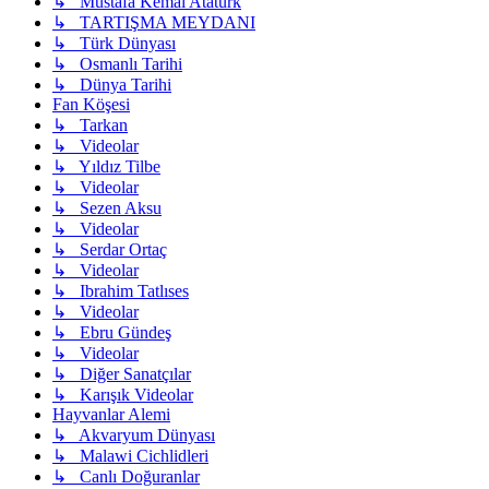
↳ Mustafa Kemal Atatürk
↳ TARTIŞMA MEYDANI
↳ Türk Dünyası
↳ Osmanlı Tarihi
↳ Dünya Tarihi
Fan Köşesi
↳ Tarkan
↳ Videolar
↳ Yıldız Tilbe
↳ Videolar
↳ Sezen Aksu
↳ Videolar
↳ Serdar Ortaç
↳ Videolar
↳ Ibrahim Tatlıses
↳ Videolar
↳ Ebru Gündeş
↳ Videolar
↳ Diğer Sanatçılar
↳ Karışık Videolar
Hayvanlar Alemi
↳ Akvaryum Dünyası
↳ Malawi Cichlidleri
↳ Canlı Doğuranlar