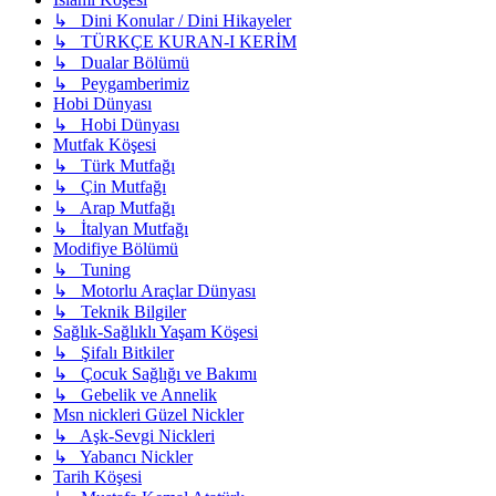
↳ Dini Konular / Dini Hikayeler
↳ TÜRKÇE KURAN-I KERİM
↳ Dualar Bölümü
↳ Peygamberimiz
Hobi Dünyası
↳ Hobi Dünyası
Mutfak Köşesi
↳ Türk Mutfağı
↳ Çin Mutfağı
↳ Arap Mutfağı
↳ İtalyan Mutfağı
Modifiye Bölümü
↳ Tuning
↳ Motorlu Araçlar Dünyası
↳ Teknik Bilgiler
Sağlık-Sağlıklı Yaşam Köşesi
↳ Şifalı Bitkiler
↳ Çocuk Sağlığı ve Bakımı
↳ Gebelik ve Annelik
Msn nickleri Güzel Nickler
↳ Aşk-Sevgi Nickleri
↳ Yabancı Nickler
Tarih Köşesi