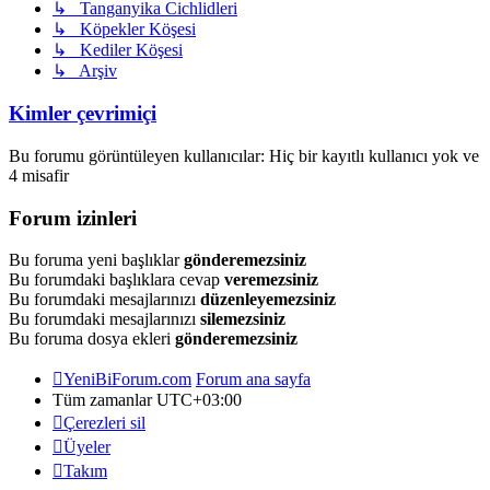
↳ Tanganyika Cichlidleri
↳ Köpekler Köşesi
↳ Kediler Köşesi
↳ Arşiv
Kimler çevrimiçi
Bu forumu görüntüleyen kullanıcılar: Hiç bir kayıtlı kullanıcı yok ve
4 misafir
Forum izinleri
Bu foruma yeni başlıklar
gönderemezsiniz
Bu forumdaki başlıklara cevap
veremezsiniz
Bu forumdaki mesajlarınızı
düzenleyemezsiniz
Bu forumdaki mesajlarınızı
silemezsiniz
Bu foruma dosya ekleri
gönderemezsiniz
YeniBiForum.com
Forum ana sayfa
Tüm zamanlar
UTC+03:00
Çerezleri sil
Üyeler
Takım