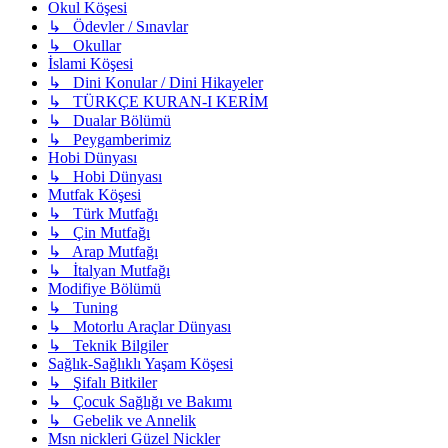
Okul Köşesi
↳ Ödevler / Sınavlar
↳ Okullar
İslami Köşesi
↳ Dini Konular / Dini Hikayeler
↳ TÜRKÇE KURAN-I KERİM
↳ Dualar Bölümü
↳ Peygamberimiz
Hobi Dünyası
↳ Hobi Dünyası
Mutfak Köşesi
↳ Türk Mutfağı
↳ Çin Mutfağı
↳ Arap Mutfağı
↳ İtalyan Mutfağı
Modifiye Bölümü
↳ Tuning
↳ Motorlu Araçlar Dünyası
↳ Teknik Bilgiler
Sağlık-Sağlıklı Yaşam Köşesi
↳ Şifalı Bitkiler
↳ Çocuk Sağlığı ve Bakımı
↳ Gebelik ve Annelik
Msn nickleri Güzel Nickler