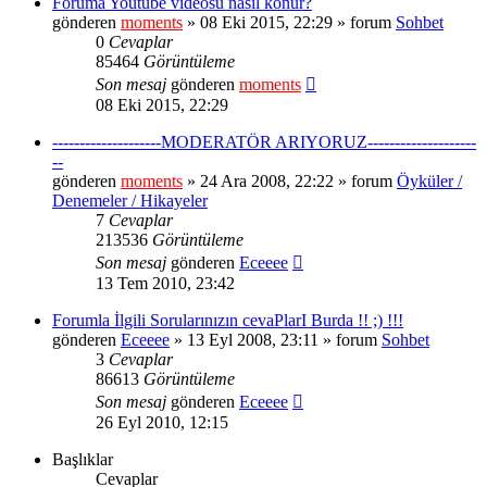
Foruma Youtube videosu nasıl konur?
gönderen
moments
» 08 Eki 2015, 22:29 » forum
Sohbet
0
Cevaplar
85464
Görüntüleme
Son mesaj
gönderen
moments
08 Eki 2015, 22:29
--------------------MODERATÖR ARIYORUZ--------------------
--
gönderen
moments
» 24 Ara 2008, 22:22 » forum
Öyküler /
Denemeler / Hikayeler
7
Cevaplar
213536
Görüntüleme
Son mesaj
gönderen
Eceeee
13 Tem 2010, 23:42
Forumla İlgili Sorularınızın cevaPlarI Burda !! ;) !!!
gönderen
Eceeee
» 13 Eyl 2008, 23:11 » forum
Sohbet
3
Cevaplar
86613
Görüntüleme
Son mesaj
gönderen
Eceeee
26 Eyl 2010, 12:15
Başlıklar
Cevaplar