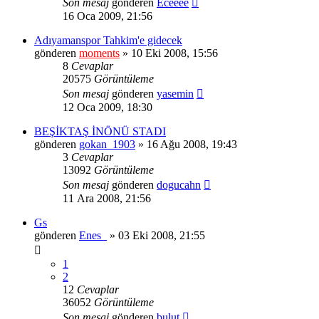
Son mesaj
gönderen
Eceeee
16 Oca 2009, 21:56
Adıyamanspor Tahkim'e gidecek
gönderen
moments
» 10 Eki 2008, 15:56
8
Cevaplar
20575
Görüntüleme
Son mesaj
gönderen
yasemin
12 Oca 2009, 18:30
BEŞİKTAŞ İNÖNÜ STADI
gönderen
gokan_1903
» 16 Ağu 2008, 19:43
3
Cevaplar
13092
Görüntüleme
Son mesaj
gönderen
dogucahn
11 Ara 2008, 21:56
Gs
gönderen
Enes_
» 03 Eki 2008, 21:55
1
2
12
Cevaplar
36052
Görüntüleme
Son mesaj
gönderen
bulut