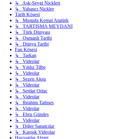
↳ Aşk-Sevgi Nickleri
↳ Yabancı Nickler
Tarih Köşesi
↳ Mustafa Kemal Atatürk
↳ TARTIŞMA MEYDANI
↳ Türk Dünyası
↳ Osmanlı Tarihi
↳ Dünya Tarihi
Fan Köşesi
↳ Tarkan
↳ Videolar
↳ Yıldız Tilbe
↳ Videolar
↳ Sezen Aksu
↳ Videolar
↳ Serdar Ortaç
↳ Videolar
↳ Ibrahim Tatlıses
↳ Videolar
↳ Ebru Gündeş
↳ Videolar
↳ Diğer Sanatçılar
↳ Karışık Videolar
Hayvanlar Alemi