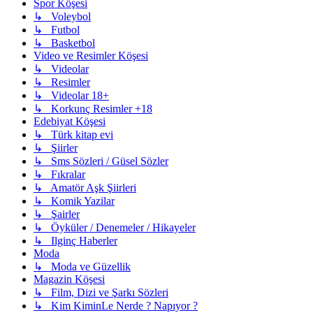
Spor Köşesi
↳ Voleybol
↳ Futbol
↳ Basketbol
Video ve Resimler Köşesi
↳ Videolar
↳ Resimler
↳ Videolar 18+
↳ Korkunç Resimler +18
Edebiyat Köşesi
↳ Türk kitap evi
↳ Şiirler
↳ Sms Sözleri / Güsel Sözler
↳ Fıkralar
↳ Amatör Aşk Şiirleri
↳ Komik Yazilar
↳ Şairler
↳ Öyküler / Denemeler / Hikayeler
↳ Ilginç Haberler
Moda
↳ Moda ve Güzellik
Magazin Köşesi
↳ Film, Dizi ve Şarkı Sözleri
↳ Kim KiminLe Nerde ? Napıyor ?