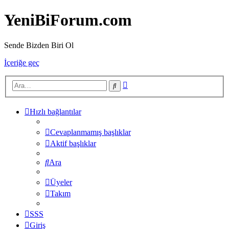
YeniBiForum.com
Sende Bizden Biri Ol
İçeriğe geç
Gelişmiş
Ara
arama
Hızlı bağlantılar
Cevaplanmamış başlıklar
Aktif başlıklar
Ara
Üyeler
Takım
SSS
Giriş