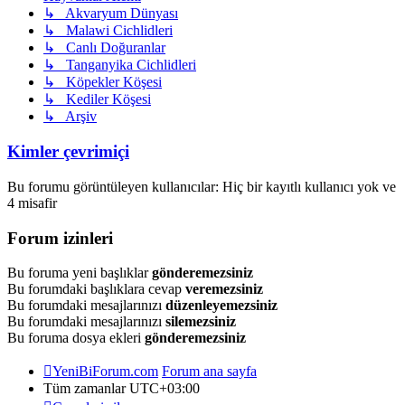
↳ Akvaryum Dünyası
↳ Malawi Cichlidleri
↳ Canlı Doğuranlar
↳ Tanganyika Cichlidleri
↳ Köpekler Köşesi
↳ Kediler Köşesi
↳ Arşiv
Kimler çevrimiçi
Bu forumu görüntüleyen kullanıcılar: Hiç bir kayıtlı kullanıcı yok ve
4 misafir
Forum izinleri
Bu foruma yeni başlıklar
gönderemezsiniz
Bu forumdaki başlıklara cevap
veremezsiniz
Bu forumdaki mesajlarınızı
düzenleyemezsiniz
Bu forumdaki mesajlarınızı
silemezsiniz
Bu foruma dosya ekleri
gönderemezsiniz
YeniBiForum.com
Forum ana sayfa
Tüm zamanlar
UTC+03:00