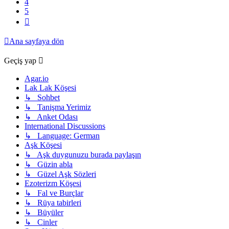
4
5
Sonraki
Ana sayfaya dön
Geçiş yap
Agar.io
Lak Lak Köşesi
↳ Sohbet
↳ Tanişma Yerimiz
↳ Anket Odası
International Discussions
↳ Language: German
Aşk Köşesi
↳ Aşk duygunuzu burada paylaşın
↳ Güzin abla
↳ Güzel Aşk Sözleri
Ezoterizm Köşesi
↳ Fal ve Burçlar
↳ Rüya tabirleri
↳ Büyüler
↳ Cinler