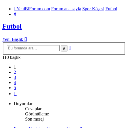
YeniBiForum.com
Forum ana sayfa
Spor Köşesi
Futbol
Ara
Futbol
Yeni Başlık
Gelişmiş
Ara
arama
110 başlık
1
2
3
4
5
Sonraki
Duyurular
Cevaplar
Görüntüleme
Son mesaj