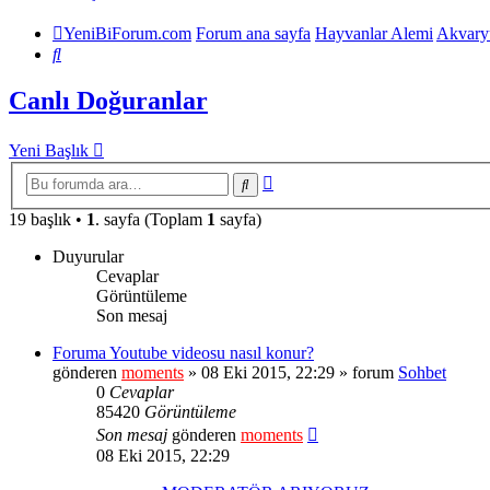
YeniBiForum.com
Forum ana sayfa
Hayvanlar Alemi
Akvary
Ara
Canlı Doğuranlar
Yeni Başlık
Gelişmiş
Ara
arama
19 başlık •
1
. sayfa (Toplam
1
sayfa)
Duyurular
Cevaplar
Görüntüleme
Son mesaj
Foruma Youtube videosu nasıl konur?
gönderen
moments
» 08 Eki 2015, 22:29 » forum
Sohbet
0
Cevaplar
85420
Görüntüleme
Son mesaj
gönderen
moments
08 Eki 2015, 22:29