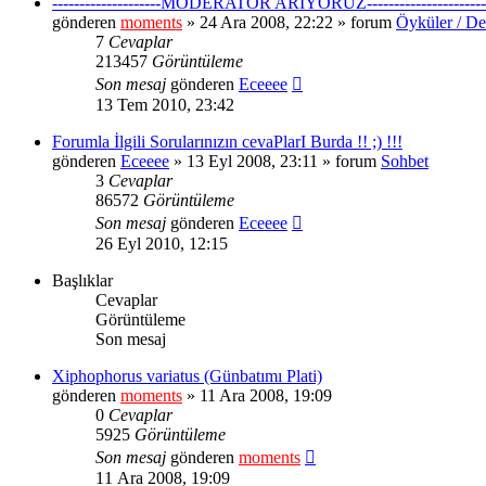
--------------------MODERATÖR ARIYORUZ----------------------
gönderen
moments
» 24 Ara 2008, 22:22 » forum
Öyküler / De
7
Cevaplar
213457
Görüntüleme
Son mesaj
gönderen
Eceeee
13 Tem 2010, 23:42
Forumla İlgili Sorularınızın cevaPlarI Burda !! ;) !!!
gönderen
Eceeee
» 13 Eyl 2008, 23:11 » forum
Sohbet
3
Cevaplar
86572
Görüntüleme
Son mesaj
gönderen
Eceeee
26 Eyl 2010, 12:15
Başlıklar
Cevaplar
Görüntüleme
Son mesaj
Xiphophorus variatus (Günbatımı Plati)
gönderen
moments
» 11 Ara 2008, 19:09
0
Cevaplar
5925
Görüntüleme
Son mesaj
gönderen
moments
11 Ara 2008, 19:09