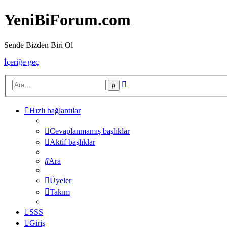
YeniBiForum.com
Sende Bizden Biri Ol
İçeriğe geç
Gelişmiş
Ara
arama
Hızlı bağlantılar
Cevaplanmamış başlıklar
Aktif başlıklar
Ara
Üyeler
Takım
SSS
Giriş