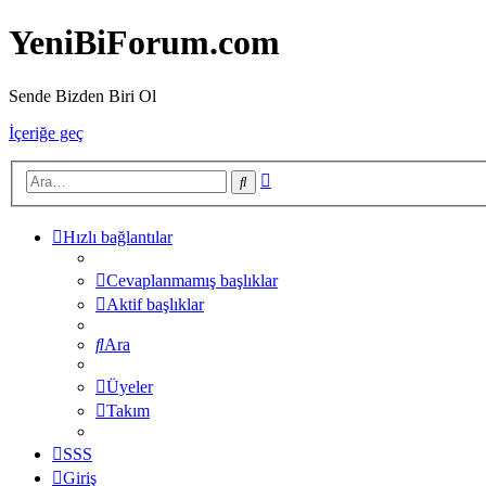
YeniBiForum.com
Sende Bizden Biri Ol
İçeriğe geç
Gelişmiş
Ara
arama
Hızlı bağlantılar
Cevaplanmamış başlıklar
Aktif başlıklar
Ara
Üyeler
Takım
SSS
Giriş