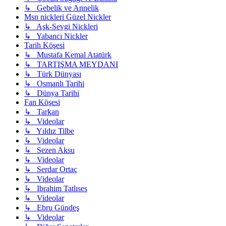
↳ Gebelik ve Annelik
Msn nickleri Güzel Nickler
↳ Aşk-Sevgi Nickleri
↳ Yabancı Nickler
Tarih Köşesi
↳ Mustafa Kemal Atatürk
↳ TARTIŞMA MEYDANI
↳ Türk Dünyası
↳ Osmanlı Tarihi
↳ Dünya Tarihi
Fan Köşesi
↳ Tarkan
↳ Videolar
↳ Yıldız Tilbe
↳ Videolar
↳ Sezen Aksu
↳ Videolar
↳ Serdar Ortaç
↳ Videolar
↳ Ibrahim Tatlıses
↳ Videolar
↳ Ebru Gündeş
↳ Videolar