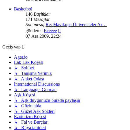
görüntüle
Basketbol
146
Başlıklar
171
Mesajlar
Son mesaj
Re: Mavikupa Üniversiteler Ar…
Son
gönderen
Eceeee
mesajı
07 Ara 2009, 22:24
görüntüle
Geçiş yap
Agar.io
Lak Lak Köşesi
↳ Sohbet
↳ Tanişma Yerimiz
↳ Anket Odası
International Discussions
↳ Language: German
Aşk Köşesi
↳ Aşk duygunuzu burada paylaşın
↳ Güzin abla
↳ Güzel Aşk Sözleri
Ezoterizm Köşesi
↳ Fal ve Burçlar
↳ Rüya tabirleri