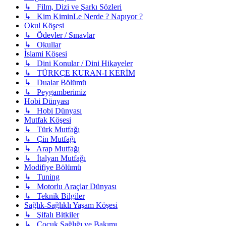
↳ Film, Dizi ve Şarkı Sözleri
↳ Kim KiminLe Nerde ? Napıyor ?
Okul Köşesi
↳ Ödevler / Sınavlar
↳ Okullar
İslami Köşesi
↳ Dini Konular / Dini Hikayeler
↳ TÜRKÇE KURAN-I KERİM
↳ Dualar Bölümü
↳ Peygamberimiz
Hobi Dünyası
↳ Hobi Dünyası
Mutfak Köşesi
↳ Türk Mutfağı
↳ Çin Mutfağı
↳ Arap Mutfağı
↳ İtalyan Mutfağı
Modifiye Bölümü
↳ Tuning
↳ Motorlu Araçlar Dünyası
↳ Teknik Bilgiler
Sağlık-Sağlıklı Yaşam Köşesi
↳ Şifalı Bitkiler
↳ Çocuk Sağlığı ve Bakımı