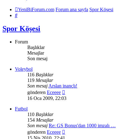
YeniBiForum.com
Forum ana sayfa
Spor Köşesi
Ara
Spor Köşesi
Forum
Başlıklar
Mesajlar
Son mesaj
Voleybol
116
Başlıklar
119
Mesajlar
Son mesaj
Arslan inançlı!
Son
gönderen
Eceeee
mesajı
16 Oca 2009, 22:03
görüntüle
Futbol
110
Başlıklar
154
Mesajlar
Son mesaj
Re: GS Bonus'dan 1000 imzalı …
Son
gönderen
Eceeee
mesajı
15 Nis 2010, 22:41