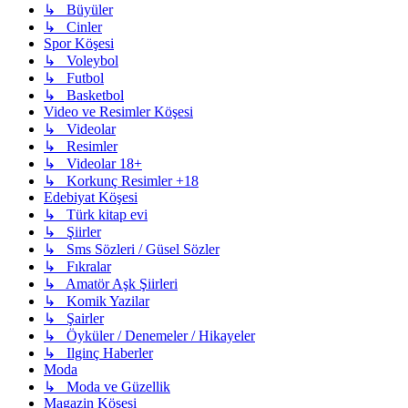
↳ Büyüler
↳ Cinler
Spor Köşesi
↳ Voleybol
↳ Futbol
↳ Basketbol
Video ve Resimler Köşesi
↳ Videolar
↳ Resimler
↳ Videolar 18+
↳ Korkunç Resimler +18
Edebiyat Köşesi
↳ Türk kitap evi
↳ Şiirler
↳ Sms Sözleri / Güsel Sözler
↳ Fıkralar
↳ Amatör Aşk Şiirleri
↳ Komik Yazilar
↳ Şairler
↳ Öyküler / Denemeler / Hikayeler
↳ Ilginç Haberler
Moda
↳ Moda ve Güzellik
Magazin Köşesi