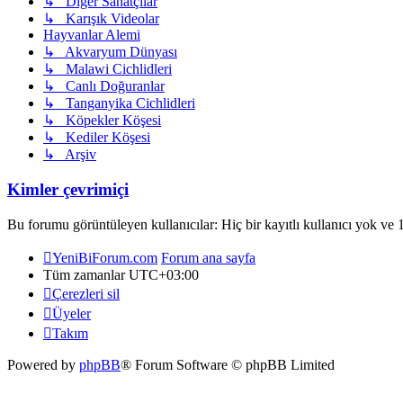
↳ Diğer Sanatçılar
↳ Karışık Videolar
Hayvanlar Alemi
↳ Akvaryum Dünyası
↳ Malawi Cichlidleri
↳ Canlı Doğuranlar
↳ Tanganyika Cichlidleri
↳ Köpekler Köşesi
↳ Kediler Köşesi
↳ Arşiv
Kimler çevrimiçi
Bu forumu görüntüleyen kullanıcılar: Hiç bir kayıtlı kullanıcı yok ve 1
YeniBiForum.com
Forum ana sayfa
Tüm zamanlar
UTC+03:00
Çerezleri sil
Üyeler
Takım
Powered by
phpBB
® Forum Software © phpBB Limited