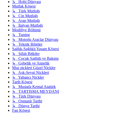
↳ Hobi Dünyası
Mutfak Köşesi
↳ Türk Mutfağı
↳ Çin Mutfağı
↳ Arap Mutfağı
↳ İtalyan Mutfağı
Modifiye Bölümü
↳ Tuning
↳ Motorlu Araçlar Dünyası
↳ Teknik Bilgiler
Sağlık-Sağlıklı Yaşam Köşesi
↳ Şifalı Bitkiler
↳ Çocuk Sağlığı ve Bakımı
↳ Gebelik ve Annelik
Msn nickleri Güzel Nickler
↳ Aşk-Sevgi Nickleri
↳ Yabancı Nickler
Tarih Köşesi
↳ Mustafa Kemal Atatürk
↳ TARTIŞMA MEYDANI
↳ Türk Dünyası
↳ Osmanlı Tarihi
↳ Dünya Tarihi
Fan Köşesi