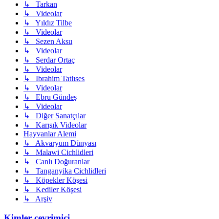
↳ Tarkan
↳ Videolar
↳ Yıldız Tilbe
↳ Videolar
↳ Sezen Aksu
↳ Videolar
↳ Serdar Ortaç
↳ Videolar
↳ Ibrahim Tatlıses
↳ Videolar
↳ Ebru Gündeş
↳ Videolar
↳ Diğer Sanatçılar
↳ Karışık Videolar
Hayvanlar Alemi
↳ Akvaryum Dünyası
↳ Malawi Cichlidleri
↳ Canlı Doğuranlar
↳ Tanganyika Cichlidleri
↳ Köpekler Köşesi
↳ Kediler Köşesi
↳ Arşiv
Kimler çevrimiçi