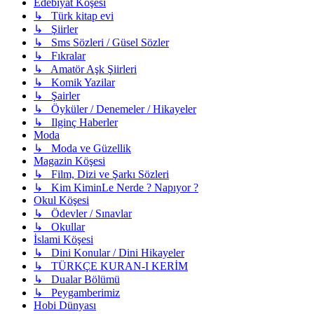
Edebiyat Köşesi
↳ Türk kitap evi
↳ Şiirler
↳ Sms Sözleri / Güsel Sözler
↳ Fıkralar
↳ Amatör Aşk Şiirleri
↳ Komik Yazilar
↳ Şairler
↳ Öyküler / Denemeler / Hikayeler
↳ Ilginç Haberler
Moda
↳ Moda ve Güzellik
Magazin Köşesi
↳ Film, Dizi ve Şarkı Sözleri
↳ Kim KiminLe Nerde ? Napıyor ?
Okul Köşesi
↳ Ödevler / Sınavlar
↳ Okullar
İslami Köşesi
↳ Dini Konular / Dini Hikayeler
↳ TÜRKÇE KURAN-I KERİM
↳ Dualar Bölümü
↳ Peygamberimiz
Hobi Dünyası