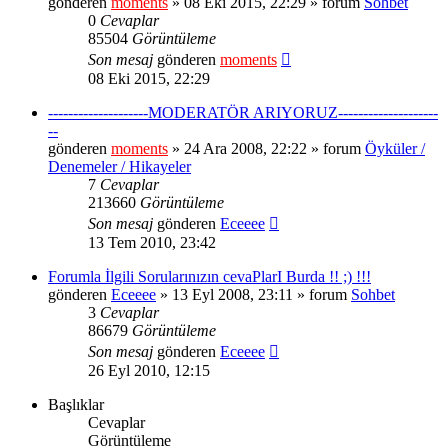
gönderen
moments
» 08 Eki 2015, 22:29 » forum
Sohbet
0
Cevaplar
85504
Görüntüleme
Son mesaj
gönderen
moments
08 Eki 2015, 22:29
--------------------MODERATÖR ARIYORUZ--------------------
--
gönderen
moments
» 24 Ara 2008, 22:22 » forum
Öyküler /
Denemeler / Hikayeler
7
Cevaplar
213660
Görüntüleme
Son mesaj
gönderen
Eceeee
13 Tem 2010, 23:42
Forumla İlgili Sorularınızın cevaPlarI Burda !! ;) !!!
gönderen
Eceeee
» 13 Eyl 2008, 23:11 » forum
Sohbet
3
Cevaplar
86679
Görüntüleme
Son mesaj
gönderen
Eceeee
26 Eyl 2010, 12:15
Başlıklar
Cevaplar
Görüntüleme