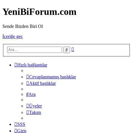
YeniBiForum.com
Sende Bizden Biri Ol
İçeriğe geç
Gelişmiş
Ara
arama
Hızlı bağlantılar
Cevaplanmamış başlıklar
Aktif başlıklar
Ara
Üyeler
Takım
SSS
Giriş