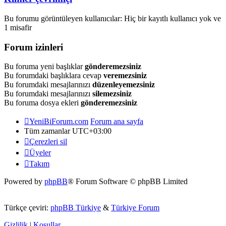
Bu forumu görüntüleyen kullanıcılar: Hiç bir kayıtlı kullanıcı yok ve
1 misafir
Forum izinleri
Bu foruma yeni başlıklar
gönderemezsiniz
Bu forumdaki başlıklara cevap
veremezsiniz
Bu forumdaki mesajlarınızı
düzenleyemezsiniz
Bu forumdaki mesajlarınızı
silemezsiniz
Bu foruma dosya ekleri
gönderemezsiniz
YeniBiForum.com
Forum ana sayfa
Tüm zamanlar
UTC+03:00
Çerezleri sil
Üyeler
Takım
Powered by
phpBB
® Forum Software © phpBB Limited
Türkçe çeviri:
phpBB Türkiye
&
Türkiye Forum
Gizlilik
|
Koşullar