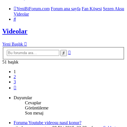
YeniBiForum.com
Forum ana sayfa
Fan Köşesi
Sezen Aksu
Videolar
Ara
Videolar
Yeni Başlık
Gelişmiş
Ara
arama
51 başlık
1
2
3
Sonraki
Duyurular
Cevaplar
Görüntüleme
Son mesaj
Foruma Youtube videosu nasıl konur?