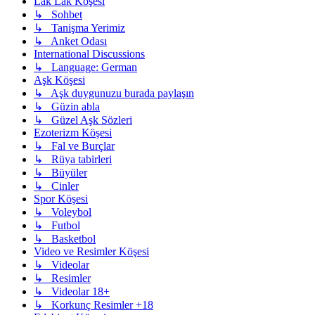
Lak Lak Köşesi
↳ Sohbet
↳ Tanişma Yerimiz
↳ Anket Odası
International Discussions
↳ Language: German
Aşk Köşesi
↳ Aşk duygunuzu burada paylaşın
↳ Güzin abla
↳ Güzel Aşk Sözleri
Ezoterizm Köşesi
↳ Fal ve Burçlar
↳ Rüya tabirleri
↳ Büyüler
↳ Cinler
Spor Köşesi
↳ Voleybol
↳ Futbol
↳ Basketbol
Video ve Resimler Köşesi
↳ Videolar
↳ Resimler
↳ Videolar 18+
↳ Korkunç Resimler +18