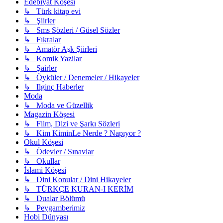
Edebiyat Köşesi
↳ Türk kitap evi
↳ Şiirler
↳ Sms Sözleri / Güsel Sözler
↳ Fıkralar
↳ Amatör Aşk Şiirleri
↳ Komik Yazilar
↳ Şairler
↳ Öyküler / Denemeler / Hikayeler
↳ Ilginç Haberler
Moda
↳ Moda ve Güzellik
Magazin Köşesi
↳ Film, Dizi ve Şarkı Sözleri
↳ Kim KiminLe Nerde ? Napıyor ?
Okul Köşesi
↳ Ödevler / Sınavlar
↳ Okullar
İslami Köşesi
↳ Dini Konular / Dini Hikayeler
↳ TÜRKÇE KURAN-I KERİM
↳ Dualar Bölümü
↳ Peygamberimiz
Hobi Dünyası