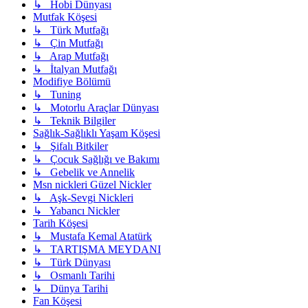
↳ Hobi Dünyası
Mutfak Köşesi
↳ Türk Mutfağı
↳ Çin Mutfağı
↳ Arap Mutfağı
↳ İtalyan Mutfağı
Modifiye Bölümü
↳ Tuning
↳ Motorlu Araçlar Dünyası
↳ Teknik Bilgiler
Sağlık-Sağlıklı Yaşam Köşesi
↳ Şifalı Bitkiler
↳ Çocuk Sağlığı ve Bakımı
↳ Gebelik ve Annelik
Msn nickleri Güzel Nickler
↳ Aşk-Sevgi Nickleri
↳ Yabancı Nickler
Tarih Köşesi
↳ Mustafa Kemal Atatürk
↳ TARTIŞMA MEYDANI
↳ Türk Dünyası
↳ Osmanlı Tarihi
↳ Dünya Tarihi
Fan Köşesi