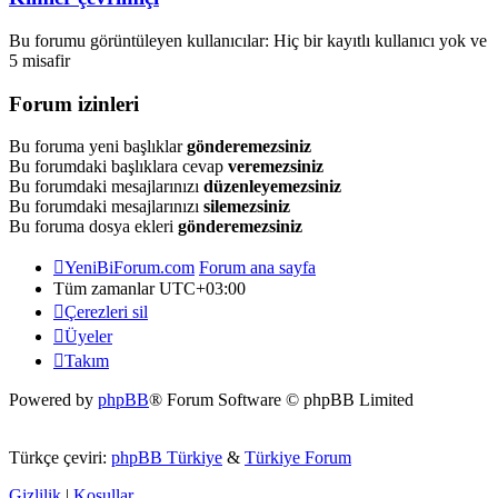
Bu forumu görüntüleyen kullanıcılar: Hiç bir kayıtlı kullanıcı yok ve
5 misafir
Forum izinleri
Bu foruma yeni başlıklar
gönderemezsiniz
Bu forumdaki başlıklara cevap
veremezsiniz
Bu forumdaki mesajlarınızı
düzenleyemezsiniz
Bu forumdaki mesajlarınızı
silemezsiniz
Bu foruma dosya ekleri
gönderemezsiniz
YeniBiForum.com
Forum ana sayfa
Tüm zamanlar
UTC+03:00
Çerezleri sil
Üyeler
Takım
Powered by
phpBB
® Forum Software © phpBB Limited
Türkçe çeviri:
phpBB Türkiye
&
Türkiye Forum
Gizlilik
|
Koşullar