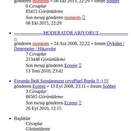
gönderen
moments
» 08 Eki 2015, 22:29 » forum
Sohbet
0
Cevaplar
85415
Görüntüleme
Son mesaj
gönderen
moments
08 Eki 2015, 22:29
--------------------MODERATÖR ARIYORUZ--------------------
--
gönderen
moments
» 24 Ara 2008, 22:22 » forum
Öyküler /
Denemeler / Hikayeler
7
Cevaplar
213448
Görüntüleme
Son mesaj
gönderen
Eceeee
13 Tem 2010, 23:42
Forumla İlgili Sorularınızın cevaPlarI Burda !! ;) !!!
gönderen
Eceeee
» 13 Eyl 2008, 23:11 » forum
Sohbet
3
Cevaplar
86565
Görüntüleme
Son mesaj
gönderen
Eceeee
26 Eyl 2010, 12:15
Başlıklar
Cevaplar
Görüntüleme