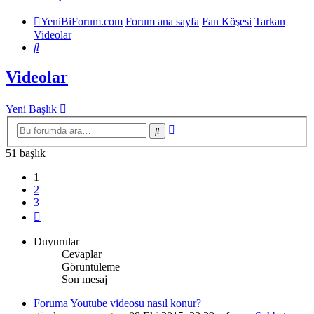
YeniBiForum.com
Forum ana sayfa
Fan Köşesi
Tarkan
Videolar
Ara
Videolar
Yeni Başlık
Gelişmiş
Ara
arama
51 başlık
1
2
3
Sonraki
Duyurular
Cevaplar
Görüntüleme
Son mesaj
Foruma Youtube videosu nasıl konur?