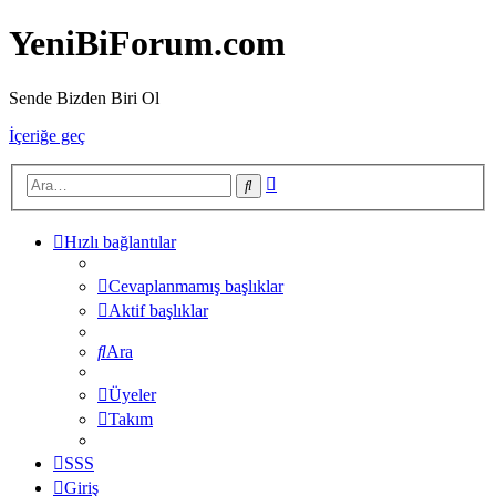
YeniBiForum.com
Sende Bizden Biri Ol
İçeriğe geç
Gelişmiş
Ara
arama
Hızlı bağlantılar
Cevaplanmamış başlıklar
Aktif başlıklar
Ara
Üyeler
Takım
SSS
Giriş