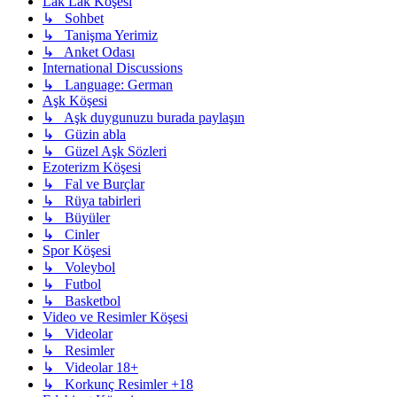
Lak Lak Köşesi
↳ Sohbet
↳ Tanişma Yerimiz
↳ Anket Odası
International Discussions
↳ Language: German
Aşk Köşesi
↳ Aşk duygunuzu burada paylaşın
↳ Güzin abla
↳ Güzel Aşk Sözleri
Ezoterizm Köşesi
↳ Fal ve Burçlar
↳ Rüya tabirleri
↳ Büyüler
↳ Cinler
Spor Köşesi
↳ Voleybol
↳ Futbol
↳ Basketbol
Video ve Resimler Köşesi
↳ Videolar
↳ Resimler
↳ Videolar 18+
↳ Korkunç Resimler +18