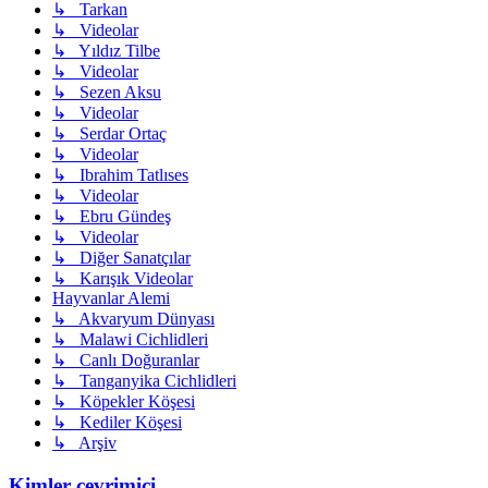
↳ Tarkan
↳ Videolar
↳ Yıldız Tilbe
↳ Videolar
↳ Sezen Aksu
↳ Videolar
↳ Serdar Ortaç
↳ Videolar
↳ Ibrahim Tatlıses
↳ Videolar
↳ Ebru Gündeş
↳ Videolar
↳ Diğer Sanatçılar
↳ Karışık Videolar
Hayvanlar Alemi
↳ Akvaryum Dünyası
↳ Malawi Cichlidleri
↳ Canlı Doğuranlar
↳ Tanganyika Cichlidleri
↳ Köpekler Köşesi
↳ Kediler Köşesi
↳ Arşiv
Kimler çevrimiçi