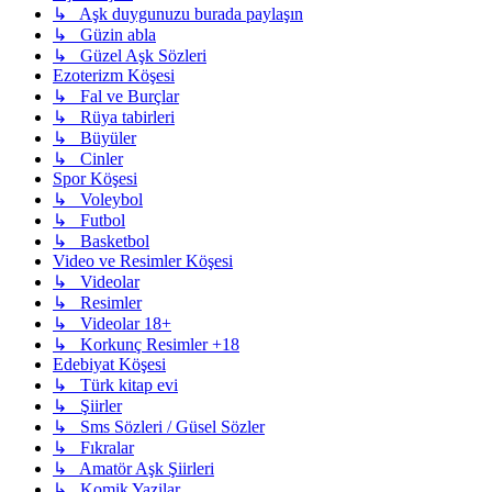
↳ Aşk duygunuzu burada paylaşın
↳ Güzin abla
↳ Güzel Aşk Sözleri
Ezoterizm Köşesi
↳ Fal ve Burçlar
↳ Rüya tabirleri
↳ Büyüler
↳ Cinler
Spor Köşesi
↳ Voleybol
↳ Futbol
↳ Basketbol
Video ve Resimler Köşesi
↳ Videolar
↳ Resimler
↳ Videolar 18+
↳ Korkunç Resimler +18
Edebiyat Köşesi
↳ Türk kitap evi
↳ Şiirler
↳ Sms Sözleri / Güsel Sözler
↳ Fıkralar
↳ Amatör Aşk Şiirleri
↳ Komik Yazilar