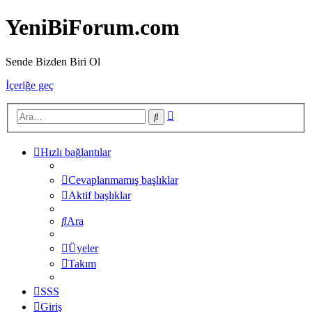
YeniBiForum.com
Sende Bizden Biri Ol
İçeriğe geç
Gelişmiş
Ara
arama
Hızlı bağlantılar
Cevaplanmamış başlıklar
Aktif başlıklar
Ara
Üyeler
Takım
SSS
Giriş