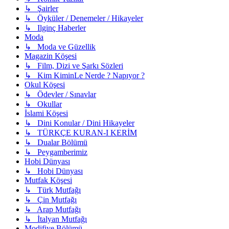
↳ Şairler
↳ Öyküler / Denemeler / Hikayeler
↳ Ilginç Haberler
Moda
↳ Moda ve Güzellik
Magazin Köşesi
↳ Film, Dizi ve Şarkı Sözleri
↳ Kim KiminLe Nerde ? Napıyor ?
Okul Köşesi
↳ Ödevler / Sınavlar
↳ Okullar
İslami Köşesi
↳ Dini Konular / Dini Hikayeler
↳ TÜRKÇE KURAN-I KERİM
↳ Dualar Bölümü
↳ Peygamberimiz
Hobi Dünyası
↳ Hobi Dünyası
Mutfak Köşesi
↳ Türk Mutfağı
↳ Çin Mutfağı
↳ Arap Mutfağı
↳ İtalyan Mutfağı
Modifiye Bölümü