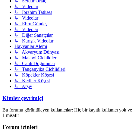
↳ Serdar Ortaç
↳ Videolar
↳ Ibrahim Tatlıses
↳ Videolar
↳ Ebru Gündeş
↳ Videolar
↳ Diğer Sanatçılar
↳ Karışık Videolar
Hayvanlar Alemi
↳ Akvaryum Dünyası
↳ Malawi Cichlidleri
↳ Canlı Doğuranlar
↳ Tanganyika Cichlidleri
↳ Köpekler Köşesi
↳ Kediler Köşesi
↳ Arşiv
Kimler çevrimiçi
Bu forumu görüntüleyen kullanıcılar: Hiç bir kayıtlı kullanıcı yok ve
1 misafir
Forum izinleri