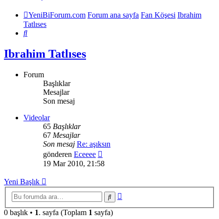
YeniBiForum.com
Forum ana sayfa
Fan Köşesi
Ibrahim
Tatlıses
Ara
Ibrahim Tatlıses
Forum
Başlıklar
Mesajlar
Son mesaj
Videolar
65
Başlıklar
67
Mesajlar
Son mesaj
Re: aşıksın
Son
gönderen
Eceeee
mesajı
19 Mar 2010, 21:58
görüntüle
Yeni Başlık
Gelişmiş
Ara
arama
0 başlık •
1
. sayfa (Toplam
1
sayfa)