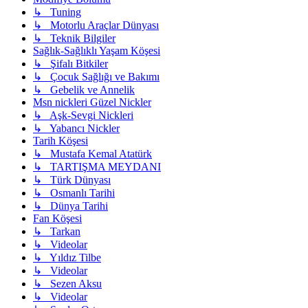
↳ Tuning
↳ Motorlu Araçlar Dünyası
↳ Teknik Bilgiler
Sağlık-Sağlıklı Yaşam Köşesi
↳ Şifalı Bitkiler
↳ Çocuk Sağlığı ve Bakımı
↳ Gebelik ve Annelik
Msn nickleri Güzel Nickler
↳ Aşk-Sevgi Nickleri
↳ Yabancı Nickler
Tarih Köşesi
↳ Mustafa Kemal Atatürk
↳ TARTIŞMA MEYDANI
↳ Türk Dünyası
↳ Osmanlı Tarihi
↳ Dünya Tarihi
Fan Köşesi
↳ Tarkan
↳ Videolar
↳ Yıldız Tilbe
↳ Videolar
↳ Sezen Aksu
↳ Videolar