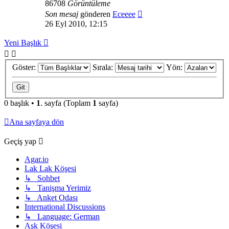
86708
Görüntüleme
Son mesaj
gönderen
Eceeee
26 Eyl 2010, 12:15
Yeni Başlık
Göster:
Sırala:
Yön:
0 başlık •
1
. sayfa (Toplam
1
sayfa)
Ana sayfaya dön
Geçiş yap
Agar.io
Lak Lak Köşesi
↳ Sohbet
↳ Tanişma Yerimiz
↳ Anket Odası
International Discussions
↳ Language: German
Aşk Köşesi