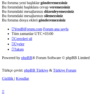
Bu foruma yeni başlıklar
gönderemezsiniz
Bu forumdaki başlıklara cevap
veremezsiniz
Bu forumdaki mesajlarınızı
düzenleyemezsiniz
Bu forumdaki mesajlarınızı
silemezsiniz
Bu foruma dosya ekleri
gönderemezsiniz
YeniBiForum.com
Forum ana sayfa
Tüm zamanlar
UTC+03:00
Çerezleri sil
Üyeler
Takım
Powered by
phpBB
® Forum Software © phpBB Limited
Türkçe çeviri:
phpBB Türkiye
&
Türkiye Forum
Gizlilik
|
Koşullar