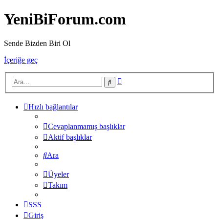
YeniBiForum.com
Sende Bizden Biri Ol
İçeriğe geç
Gelişmiş
Ara
arama
Hızlı bağlantılar
Cevaplanmamış başlıklar
Aktif başlıklar
Ara
Üyeler
Takım
SSS
Giriş