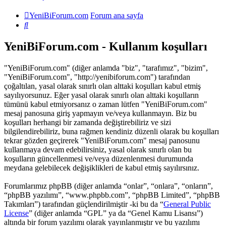
YeniBiForum.com
Forum ana sayfa
Ara
YeniBiForum.com - Kullanım koşulları
"YeniBiForum.com" (diğer anlamda "biz", "tarafımız", "bizim",
"YeniBiForum.com", "http://yenibiforum.com") tarafından
çoğaltılan, yasal olarak sınırlı olan alttaki koşulları kabul etmiş
sayılıyorsunuz. Eğer yasal olarak sınırlı olan alttaki koşulların
tümünü kabul etmiyorsanız o zaman lütfen "YeniBiForum.com"
mesaj panosuna giriş yapmayın ve/veya kullanmayın. Biz bu
koşulları herhangi bir zamanda değiştirebiliriz ve sizi
bilgilendirebiliriz, buna rağmen kendiniz düzenli olarak bu koşulları
tekrar gözden geçirerek "YeniBiForum.com" mesaj panosunu
kullanmaya devam edebilirsiniz, yasal olarak sınırlı olan bu
koşulların güncellenmesi ve/veya düzenlenmesi durumunda
meydana gelebilecek değişiklikleri de kabul etmiş sayılırsınız.
Forumlarımız phpBB (diğer anlamda “onlar”, “onlara”, “onların”,
“phpBB yazılımı”, “www.phpbb.com”, “phpBB Limited”, “phpBB
Takımları”) tarafından güçlendirilmiştir -ki bu da “
General Public
License
” (diğer anlamda “GPL” ya da “Genel Kamu Lisansı”)
altında bir forum yazılımı olarak yayınlanmıştır ve bu yazılımı