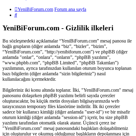
YeniBiForum.com
Forum ana sayfa
Ara
YeniBiForum.com - Gizlilik ilkeleri
Bu sözleşmedeki açıklamalar “YeniBiForum.com” mesaj panosu ile
bağlı grupların (diğer anlamda “biz”, “bizler”, “bizim”,
“YeniBiForum.com”, “http://yenibiforum.com”) ve phpBB (diğer
anlamda "onlar”, “onlara”, “onların”, “phpBB yazılımı”,
“www.phpbb.com”, “phpBB Limited”, “phpBB Takımları”)
yazılımının, ayrıca tarafınızdan kullanılan oturum boyunca toplanan
bazı bilgilerin (diğer anlamda “sizin bilgileriniz”) nasıl
kullanılacağını içermektedir.
Bilgileriniz iki konu altında toplanır. İlki, "YeniBiForum.com" mesaj
panosunu dolaşırken phpBB yazılımı belirli sayıda çerezler
oluşturacaktır, bu küçük metin dosyaları bilgisayarınızda web
tarayıcınızın temporary files klasörüne indirilir. İlk iki çerezler
sadece bir kullanıcı kimliği (diğer anlamda "user-id") ve bir misafir
oturum kimliği (diğer anlamda "session-id") içerir, bu size phpBB
yazılımı tarafından otomatik olarak atanır. Üçüncü çerez ise
"YeniBiForum.com" mesaj panosundaki başlıkları dolaşabilmeniz
için oluşturulur ve okumuş olduğunuz başlıkların depolanması için