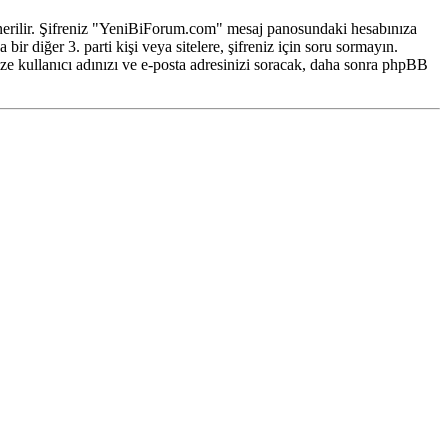
z önerilir. Şifreniz "YeniBiForum.com" mesaj panosundaki hesabınıza
ir diğer 3. parti kişi veya sitelere, şifreniz için soru sormayın.
ze kullanıcı adınızı ve e-posta adresinizi soracak, daha sonra phpBB