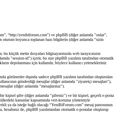
om”, “http://yenibiforum.com”) ve phpBB (diğer anlamda "onlar”,
 oturum boyunca toplanan bazı bilgilerin (diğer anlamda “sizin
ır, bu küçük metin dosyaları bilgisayarınızda web tarayıcınızın
 anlamda "session-id") içerir, bu size phpBB yazılımı tarafından otomatik
rın depolanması için kullanılır, böylece kullanıcı yetenekleriniz
nda görünenler dışında sadece phpBB yazılımı tarafından oluşturulan
 kullanıcının gönderdiği mesajlar (diğer anlamda "ziyaretçi mesajları"),
mesajlar (diğer anlamda "mesajlarınız").
 kişisel şifre (diğer anlamda "şifreniz") ve bir kişisel, geçerli e-posta
ğı ülkedeki kanunlar kapsamında veri-koruma yöntemiyle
 gerekli ya da isteğe bağlı olacağı “YeniBiForum.com” mesaj panosunun
ıca, hesabınız ile, phpBB yazılımından otomatik e-postalar oluşturup