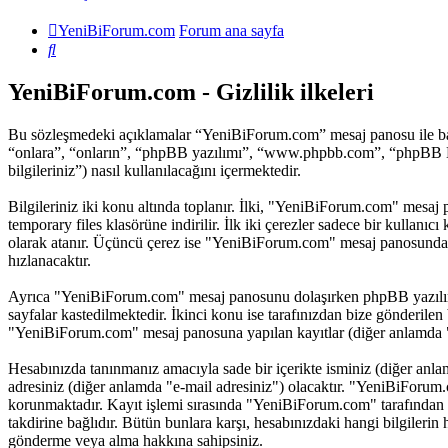
YeniBiForum.com
Forum ana sayfa
Ara
YeniBiForum.com - Gizlilik ilkeleri
Bu sözleşmedeki açıklamalar “YeniBiForum.com” mesaj panosu ile bağ
“onlara”, “onların”, “phpBB yazılımı”, “www.phpbb.com”, “phpBB Limi
bilgileriniz”) nasıl kullanılacağını içermektedir.
Bilgileriniz iki konu altında toplanır. İlki, "YeniBiForum.com" mesaj 
temporary files klasörüne indirilir. İlk iki çerezler sadece bir kullanı
olarak atanır. Üçüncü çerez ise "YeniBiForum.com" mesaj panosundaki b
hızlanacaktır.
Ayrıca "YeniBiForum.com" mesaj panosunu dolaşırken phpBB yazılımı i
sayfalar kastedilmektedir. İkinci konu ise tarafınızdan bize gönderilen b
"YeniBiForum.com" mesaj panosuna yapılan kayıtlar (diğer anlamda "he
Hesabınızda tanınmanız amacıyla sade bir içerikte isminiz (diğer anlamda
adresiniz (diğer anlamda "e-mail adresiniz") olacaktır. "YeniBiForu
korunmaktadır. Kayıt işlemi sırasında "YeniBiForum.com" tarafından i
takdirine bağlıdır. Bütün bunlara karşı, hesabınızdaki hangi bilgileri
gönderme veya alma hakkına sahipsiniz.