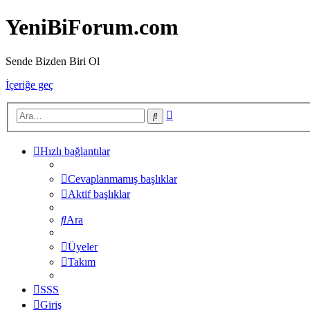
YeniBiForum.com
Sende Bizden Biri Ol
İçeriğe geç
Gelişmiş
Ara
arama
Hızlı bağlantılar
Cevaplanmamış başlıklar
Aktif başlıklar
Ara
Üyeler
Takım
SSS
Giriş