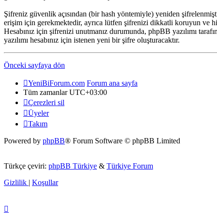
Şifreniz güvenlik açısından (bir hash yöntemiyle) yeniden şifrelenmiş
erişim için gerekmektedir, ayrıca lütfen şifrenizi dikkatli koruyun ve h
Hesabınız için şifrenizi unutmanız durumunda, phpBB yazılımı tarafınd
yazılımı hesabınız için istenen yeni bir şifre oluşturacaktır.
Önceki sayfaya dön
YeniBiForum.com
Forum ana sayfa
Tüm zamanlar
UTC+03:00
Çerezleri sil
Üyeler
Takım
Powered by
phpBB
® Forum Software © phpBB Limited
Türkçe çeviri:
phpBB Türkiye
&
Türkiye Forum
Gizlilik
|
Koşullar