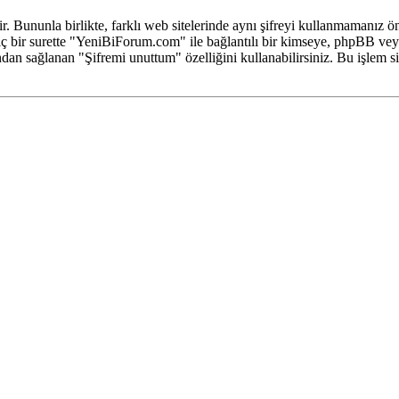
tir. Bununla birlikte, farklı web sitelerinde aynı şifreyi kullanmamanı
iç bir surette "YeniBiForum.com" ile bağlantılı bir kimseye, phpBB veya b
an sağlanan "Şifremi unuttum" özelliğini kullanabilirsiniz. Bu işlem si