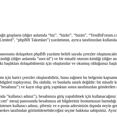
lı grupların (diğer anlamda “biz”, “bizler”, “bizim”, “YeniBiForum.c
ted”, “phpBB Takımları”) yazılımının, ayrıca tarafınızdan kullanılan
panosunu dolaşırken phpBB yazılımı belirli sayıda çerezler oluşturacakt
cı kimliği (diğer anlamda "user-id") ve bir misafir oturum kimliği (diğer
aşlıkları dolaşabilmeniz için oluşturulur ve okumuş olduğunuz başlıkla
çin harici çerezler oluşturabiliriz, buna rağmen bu belgenin kapsamı
ilgileri topluyoruz. Bu olabilir, ve bunlarla sınırlı değildir: bir misafir
sabınız") ve kayıt olup giriş yaptıktan sonra tarafınızdan gönderilen 
 "kullanıcı adınız"), hesabınıza giriş yapabilmek için kullanacağınız bir
m.com" mesaj panosunda hesabınıza ait bilgileriniz hostumuzun barındı
stenen kullanıcı adınız, şifreniz ve e-posta adresinizin dışında neyin
n herkes tarafından görüntülenebileceğini seçme hakkına sahipsiniz. Ayr