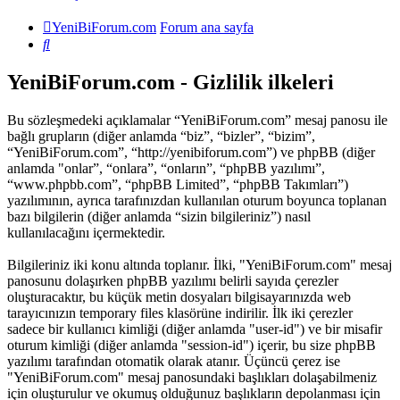
YeniBiForum.com
Forum ana sayfa
Ara
YeniBiForum.com - Gizlilik ilkeleri
Bu sözleşmedeki açıklamalar “YeniBiForum.com” mesaj panosu ile
bağlı grupların (diğer anlamda “biz”, “bizler”, “bizim”,
“YeniBiForum.com”, “http://yenibiforum.com”) ve phpBB (diğer
anlamda "onlar”, “onlara”, “onların”, “phpBB yazılımı”,
“www.phpbb.com”, “phpBB Limited”, “phpBB Takımları”)
yazılımının, ayrıca tarafınızdan kullanılan oturum boyunca toplanan
bazı bilgilerin (diğer anlamda “sizin bilgileriniz”) nasıl
kullanılacağını içermektedir.
Bilgileriniz iki konu altında toplanır. İlki, "YeniBiForum.com" mesaj
panosunu dolaşırken phpBB yazılımı belirli sayıda çerezler
oluşturacaktır, bu küçük metin dosyaları bilgisayarınızda web
tarayıcınızın temporary files klasörüne indirilir. İlk iki çerezler
sadece bir kullanıcı kimliği (diğer anlamda "user-id") ve bir misafir
oturum kimliği (diğer anlamda "session-id") içerir, bu size phpBB
yazılımı tarafından otomatik olarak atanır. Üçüncü çerez ise
"YeniBiForum.com" mesaj panosundaki başlıkları dolaşabilmeniz
için oluşturulur ve okumuş olduğunuz başlıkların depolanması için