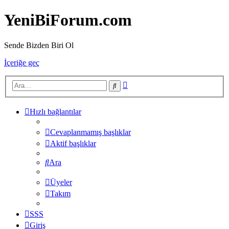
YeniBiForum.com
Sende Bizden Biri Ol
İçeriğe geç
Gelişmiş
Ara
arama
Hızlı bağlantılar
Cevaplanmamış başlıklar
Aktif başlıklar
Ara
Üyeler
Takım
SSS
Giriş