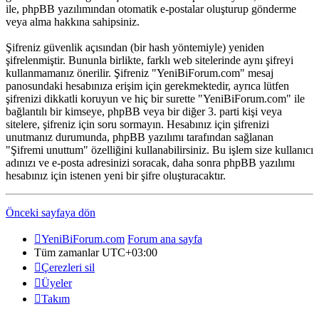
ile, phpBB yazılımından otomatik e-postalar oluşturup gönderme
veya alma hakkına sahipsiniz.
Şifreniz güvenlik açısından (bir hash yöntemiyle) yeniden
şifrelenmiştir. Bununla birlikte, farklı web sitelerinde aynı şifreyi
kullanmamanız önerilir. Şifreniz "YeniBiForum.com" mesaj
panosundaki hesabınıza erişim için gerekmektedir, ayrıca lütfen
şifrenizi dikkatli koruyun ve hiç bir surette "YeniBiForum.com" ile
bağlantılı bir kimseye, phpBB veya bir diğer 3. parti kişi veya
sitelere, şifreniz için soru sormayın. Hesabınız için şifrenizi
unutmanız durumunda, phpBB yazılımı tarafından sağlanan
"Şifremi unuttum" özelliğini kullanabilirsiniz. Bu işlem size kullanıcı
adınızı ve e-posta adresinizi soracak, daha sonra phpBB yazılımı
hesabınız için istenen yeni bir şifre oluşturacaktır.
Önceki sayfaya dön
YeniBiForum.com
Forum ana sayfa
Tüm zamanlar
UTC+03:00
Çerezleri sil
Üyeler
Takım