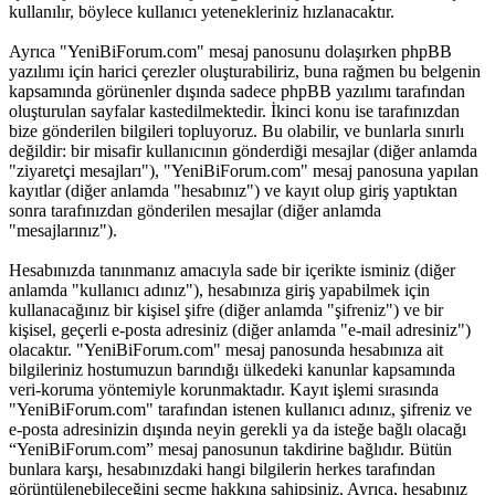
kullanılır, böylece kullanıcı yetenekleriniz hızlanacaktır.
Ayrıca "YeniBiForum.com" mesaj panosunu dolaşırken phpBB
yazılımı için harici çerezler oluşturabiliriz, buna rağmen bu belgenin
kapsamında görünenler dışında sadece phpBB yazılımı tarafından
oluşturulan sayfalar kastedilmektedir. İkinci konu ise tarafınızdan
bize gönderilen bilgileri topluyoruz. Bu olabilir, ve bunlarla sınırlı
değildir: bir misafir kullanıcının gönderdiği mesajlar (diğer anlamda
"ziyaretçi mesajları"), "YeniBiForum.com" mesaj panosuna yapılan
kayıtlar (diğer anlamda "hesabınız") ve kayıt olup giriş yaptıktan
sonra tarafınızdan gönderilen mesajlar (diğer anlamda
"mesajlarınız").
Hesabınızda tanınmanız amacıyla sade bir içerikte isminiz (diğer
anlamda "kullanıcı adınız"), hesabınıza giriş yapabilmek için
kullanacağınız bir kişisel şifre (diğer anlamda "şifreniz") ve bir
kişisel, geçerli e-posta adresiniz (diğer anlamda "e-mail adresiniz")
olacaktır. "YeniBiForum.com" mesaj panosunda hesabınıza ait
bilgileriniz hostumuzun barındığı ülkedeki kanunlar kapsamında
veri-koruma yöntemiyle korunmaktadır. Kayıt işlemi sırasında
"YeniBiForum.com" tarafından istenen kullanıcı adınız, şifreniz ve
e-posta adresinizin dışında neyin gerekli ya da isteğe bağlı olacağı
“YeniBiForum.com” mesaj panosunun takdirine bağlıdır. Bütün
bunlara karşı, hesabınızdaki hangi bilgilerin herkes tarafından
görüntülenebileceğini seçme hakkına sahipsiniz. Ayrıca, hesabınız