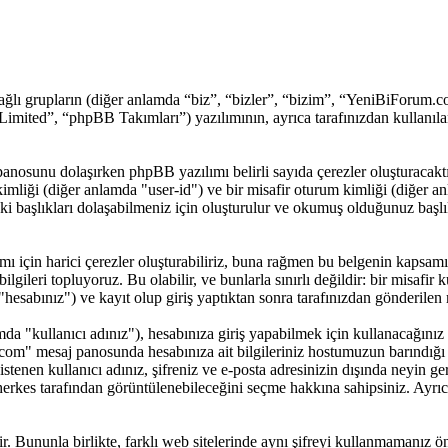
lı grupların (diğer anlamda “biz”, “bizler”, “bizim”, “YeniBiForum.c
ted”, “phpBB Takımları”) yazılımının, ayrıca tarafınızdan kullanılan
panosunu dolaşırken phpBB yazılımı belirli sayıda çerezler oluşturacakt
cı kimliği (diğer anlamda "user-id") ve bir misafir oturum kimliği (diğer
aşlıkları dolaşabilmeniz için oluşturulur ve okumuş olduğunuz başlıkla
çin harici çerezler oluşturabiliriz, buna rağmen bu belgenin kapsamı
ilgileri topluyoruz. Bu olabilir, ve bunlarla sınırlı değildir: bir misafir
sabınız") ve kayıt olup giriş yaptıktan sonra tarafınızdan gönderilen 
 "kullanıcı adınız"), hesabınıza giriş yapabilmek için kullanacağınız bir
m.com" mesaj panosunda hesabınıza ait bilgileriniz hostumuzun barındı
stenen kullanıcı adınız, şifreniz ve e-posta adresinizin dışında neyin
n herkes tarafından görüntülenebileceğini seçme hakkına sahipsiniz. Ayr
tir. Bununla birlikte, farklı web sitelerinde aynı şifreyi kullanmamanı