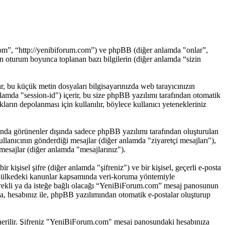
om”, “http://yenibiforum.com”) ve phpBB (diğer anlamda "onlar”,
 oturum boyunca toplanan bazı bilgilerin (diğer anlamda “sizin
ır, bu küçük metin dosyaları bilgisayarınızda web tarayıcınızın
 anlamda "session-id") içerir, bu size phpBB yazılımı tarafından otomatik
rın depolanması için kullanılır, böylece kullanıcı yetenekleriniz
nda görünenler dışında sadece phpBB yazılımı tarafından oluşturulan
 kullanıcının gönderdiği mesajlar (diğer anlamda "ziyaretçi mesajları"),
mesajlar (diğer anlamda "mesajlarınız").
 kişisel şifre (diğer anlamda "şifreniz") ve bir kişisel, geçerli e-posta
ğı ülkedeki kanunlar kapsamında veri-koruma yöntemiyle
 gerekli ya da isteğe bağlı olacağı “YeniBiForum.com” mesaj panosunun
ıca, hesabınız ile, phpBB yazılımından otomatik e-postalar oluşturup
z önerilir. Şifreniz "YeniBiForum.com" mesaj panosundaki hesabınıza