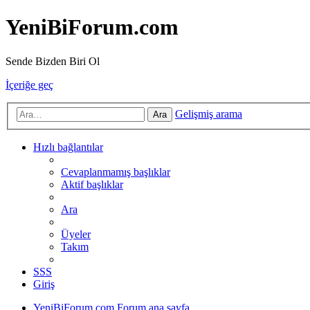
YeniBiForum.com
Sende Bizden Biri Ol
İçeriğe geç
Gelişmiş arama
Ara
Hızlı bağlantılar
Cevaplanmamış başlıklar
Aktif başlıklar
Ara
Üyeler
Takım
SSS
Giriş
YeniBiForum.com
Forum ana sayfa