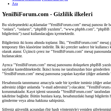
Ara
YeniBiForum.com - Gizlilik ilkeleri
Bu sözleşmedeki açıklamalar “YeniBiForum.com” mesaj panosu ile bağ
“onlara”, “onların”, “phpBB yazılımı”, “www.phpbb.com”, “phpBB Limi
bilgileriniz”) nasıl kullanılacağını içermektedir.
Bilgileriniz iki konu altında toplanır. İlki, "YeniBiForum.com" mesaj 
temporary files klasörüne indirilir. İlk iki çerezler sadece bir kullanı
olarak atanır. Üçüncü çerez ise "YeniBiForum.com" mesaj panosundaki b
hızlanacaktır.
Ayrıca "YeniBiForum.com" mesaj panosunu dolaşırken phpBB yazılımı i
sayfalar kastedilmektedir. İkinci konu ise tarafınızdan bize gönderilen b
"YeniBiForum.com" mesaj panosuna yapılan kayıtlar (diğer anlamda "he
Hesabınızda tanınmanız amacıyla sade bir içerikte isminiz (diğer anlamda
adresiniz (diğer anlamda "e-mail adresiniz") olacaktır. "YeniBiForu
korunmaktadır. Kayıt işlemi sırasında "YeniBiForum.com" tarafından i
takdirine bağlıdır. Bütün bunlara karşı, hesabınızdaki hangi bilgileri
gönderme veya alma hakkına sahipsiniz.
Şifreniz güvenlik açısından (bir hash yöntemiyle) yeniden şifrelenmiş