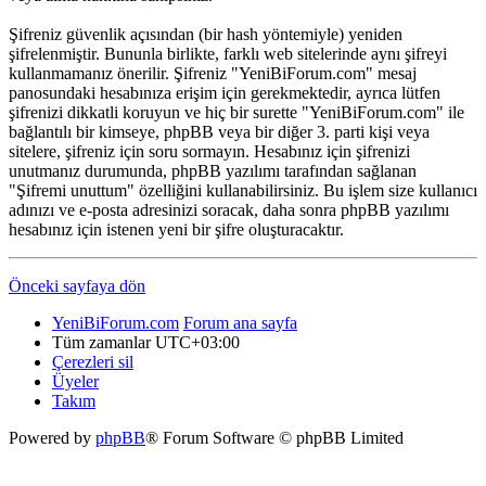
Şifreniz güvenlik açısından (bir hash yöntemiyle) yeniden
şifrelenmiştir. Bununla birlikte, farklı web sitelerinde aynı şifreyi
kullanmamanız önerilir. Şifreniz "YeniBiForum.com" mesaj
panosundaki hesabınıza erişim için gerekmektedir, ayrıca lütfen
şifrenizi dikkatli koruyun ve hiç bir surette "YeniBiForum.com" ile
bağlantılı bir kimseye, phpBB veya bir diğer 3. parti kişi veya
sitelere, şifreniz için soru sormayın. Hesabınız için şifrenizi
unutmanız durumunda, phpBB yazılımı tarafından sağlanan
"Şifremi unuttum" özelliğini kullanabilirsiniz. Bu işlem size kullanıcı
adınızı ve e-posta adresinizi soracak, daha sonra phpBB yazılımı
hesabınız için istenen yeni bir şifre oluşturacaktır.
Önceki sayfaya dön
YeniBiForum.com
Forum ana sayfa
Tüm zamanlar
UTC+03:00
Çerezleri sil
Üyeler
Takım
Powered by
phpBB
® Forum Software © phpBB Limited