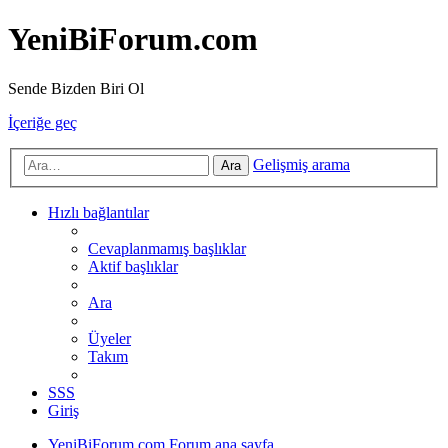
YeniBiForum.com
Sende Bizden Biri Ol
İçeriğe geç
Gelişmiş arama
Ara
Hızlı bağlantılar
Cevaplanmamış başlıklar
Aktif başlıklar
Ara
Üyeler
Takım
SSS
Giriş
YeniBiForum.com
Forum ana sayfa