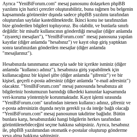
Ayrıca "YeniBiForum.com" mesaj panosunu dolaşırken phpBB
yazılımı için harici çerezler oluşturabiliriz, buna rağmen bu belgenin
kapsamında görünenler dışında sadece phpBB yazılımı tarafından
oluşturulan sayfalar kastedilmektedir. İkinci konu ise tarafınızdan
bize gönderilen bilgileri topluyoruz. Bu olabilir, ve bunlarla sınırlı
değildir: bir misafir kullanıcının gönderdiği mesajlar (diğer anlamda
"ziyaretçi mesajları"), "YeniBiForum.com" mesaj panosuna yapılan
kayıtlar (diğer anlamda "hesabınız") ve kayıt olup giriş yaptıktan
sonra tarafınızdan gönderilen mesajlar (diğer anlamda
"mesajlarınız").
Hesabınızda tanınmanız amacıyla sade bir içerikte isminiz (diğer
anlamda "kullanıcı adınız"), hesabınıza giriş yapabilmek için
kullanacağınız bir kişisel şifre (diğer anlamda "şifreniz") ve bir
kişisel, geçerli e-posta adresiniz (diğer anlamda "e-mail adresiniz")
olacaktır. "YeniBiForum.com" mesaj panosunda hesabınıza ait
bilgileriniz hostumuzun barındığı ülkedeki kanunlar kapsamında
veri-koruma yöntemiyle korunmaktadır. Kayıt işlemi sırasında
"YeniBiForum.com" tarafından istenen kullanıcı adınız, şifreniz ve
e-posta adresinizin dışında neyin gerekli ya da isteğe bağlı olacağı
“YeniBiForum.com” mesaj panosunun takdirine bağlıdır. Bütün
bunlara karşı, hesabınızdaki hangi bilgilerin herkes tarafından
görüntülenebileceğini seçme hakkına sahipsiniz. Ayrıca, hesabınız
ile, phpBB yazılımından otomatik e-postalar oluşturup gönderme
veya alma hakkına sahipsiniz.