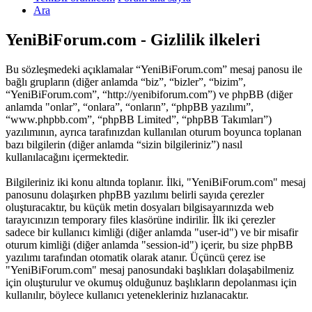
Ara
YeniBiForum.com - Gizlilik ilkeleri
Bu sözleşmedeki açıklamalar “YeniBiForum.com” mesaj panosu ile
bağlı grupların (diğer anlamda “biz”, “bizler”, “bizim”,
“YeniBiForum.com”, “http://yenibiforum.com”) ve phpBB (diğer
anlamda "onlar”, “onlara”, “onların”, “phpBB yazılımı”,
“www.phpbb.com”, “phpBB Limited”, “phpBB Takımları”)
yazılımının, ayrıca tarafınızdan kullanılan oturum boyunca toplanan
bazı bilgilerin (diğer anlamda “sizin bilgileriniz”) nasıl
kullanılacağını içermektedir.
Bilgileriniz iki konu altında toplanır. İlki, "YeniBiForum.com" mesaj
panosunu dolaşırken phpBB yazılımı belirli sayıda çerezler
oluşturacaktır, bu küçük metin dosyaları bilgisayarınızda web
tarayıcınızın temporary files klasörüne indirilir. İlk iki çerezler
sadece bir kullanıcı kimliği (diğer anlamda "user-id") ve bir misafir
oturum kimliği (diğer anlamda "session-id") içerir, bu size phpBB
yazılımı tarafından otomatik olarak atanır. Üçüncü çerez ise
"YeniBiForum.com" mesaj panosundaki başlıkları dolaşabilmeniz
için oluşturulur ve okumuş olduğunuz başlıkların depolanması için
kullanılır, böylece kullanıcı yetenekleriniz hızlanacaktır.