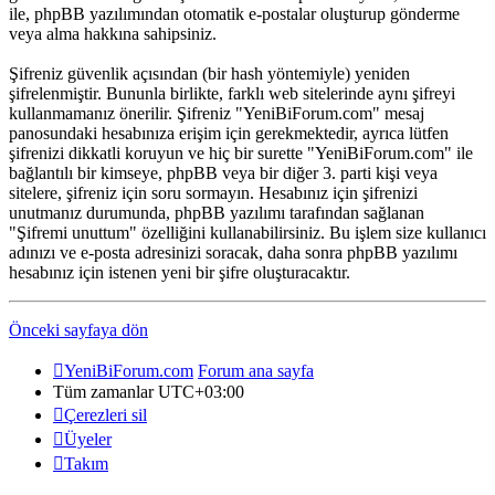
ile, phpBB yazılımından otomatik e-postalar oluşturup gönderme
veya alma hakkına sahipsiniz.
Şifreniz güvenlik açısından (bir hash yöntemiyle) yeniden
şifrelenmiştir. Bununla birlikte, farklı web sitelerinde aynı şifreyi
kullanmamanız önerilir. Şifreniz "YeniBiForum.com" mesaj
panosundaki hesabınıza erişim için gerekmektedir, ayrıca lütfen
şifrenizi dikkatli koruyun ve hiç bir surette "YeniBiForum.com" ile
bağlantılı bir kimseye, phpBB veya bir diğer 3. parti kişi veya
sitelere, şifreniz için soru sormayın. Hesabınız için şifrenizi
unutmanız durumunda, phpBB yazılımı tarafından sağlanan
"Şifremi unuttum" özelliğini kullanabilirsiniz. Bu işlem size kullanıcı
adınızı ve e-posta adresinizi soracak, daha sonra phpBB yazılımı
hesabınız için istenen yeni bir şifre oluşturacaktır.
Önceki sayfaya dön
YeniBiForum.com
Forum ana sayfa
Tüm zamanlar
UTC+03:00
Çerezleri sil
Üyeler
Takım