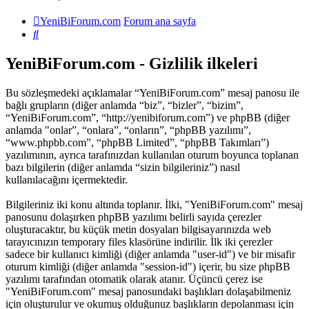
YeniBiForum.com
Forum ana sayfa
Ara
YeniBiForum.com - Gizlilik ilkeleri
Bu sözleşmedeki açıklamalar “YeniBiForum.com” mesaj panosu ile
bağlı grupların (diğer anlamda “biz”, “bizler”, “bizim”,
“YeniBiForum.com”, “http://yenibiforum.com”) ve phpBB (diğer
anlamda "onlar”, “onlara”, “onların”, “phpBB yazılımı”,
“www.phpbb.com”, “phpBB Limited”, “phpBB Takımları”)
yazılımının, ayrıca tarafınızdan kullanılan oturum boyunca toplanan
bazı bilgilerin (diğer anlamda “sizin bilgileriniz”) nasıl
kullanılacağını içermektedir.
Bilgileriniz iki konu altında toplanır. İlki, "YeniBiForum.com" mesaj
panosunu dolaşırken phpBB yazılımı belirli sayıda çerezler
oluşturacaktır, bu küçük metin dosyaları bilgisayarınızda web
tarayıcınızın temporary files klasörüne indirilir. İlk iki çerezler
sadece bir kullanıcı kimliği (diğer anlamda "user-id") ve bir misafir
oturum kimliği (diğer anlamda "session-id") içerir, bu size phpBB
yazılımı tarafından otomatik olarak atanır. Üçüncü çerez ise
"YeniBiForum.com" mesaj panosundaki başlıkları dolaşabilmeniz
için oluşturulur ve okumuş olduğunuz başlıkların depolanması için