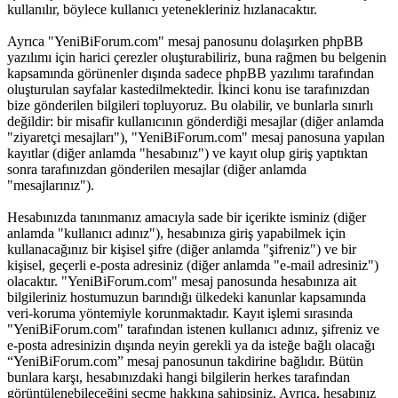
kullanılır, böylece kullanıcı yetenekleriniz hızlanacaktır.
Ayrıca "YeniBiForum.com" mesaj panosunu dolaşırken phpBB
yazılımı için harici çerezler oluşturabiliriz, buna rağmen bu belgenin
kapsamında görünenler dışında sadece phpBB yazılımı tarafından
oluşturulan sayfalar kastedilmektedir. İkinci konu ise tarafınızdan
bize gönderilen bilgileri topluyoruz. Bu olabilir, ve bunlarla sınırlı
değildir: bir misafir kullanıcının gönderdiği mesajlar (diğer anlamda
"ziyaretçi mesajları"), "YeniBiForum.com" mesaj panosuna yapılan
kayıtlar (diğer anlamda "hesabınız") ve kayıt olup giriş yaptıktan
sonra tarafınızdan gönderilen mesajlar (diğer anlamda
"mesajlarınız").
Hesabınızda tanınmanız amacıyla sade bir içerikte isminiz (diğer
anlamda "kullanıcı adınız"), hesabınıza giriş yapabilmek için
kullanacağınız bir kişisel şifre (diğer anlamda "şifreniz") ve bir
kişisel, geçerli e-posta adresiniz (diğer anlamda "e-mail adresiniz")
olacaktır. "YeniBiForum.com" mesaj panosunda hesabınıza ait
bilgileriniz hostumuzun barındığı ülkedeki kanunlar kapsamında
veri-koruma yöntemiyle korunmaktadır. Kayıt işlemi sırasında
"YeniBiForum.com" tarafından istenen kullanıcı adınız, şifreniz ve
e-posta adresinizin dışında neyin gerekli ya da isteğe bağlı olacağı
“YeniBiForum.com” mesaj panosunun takdirine bağlıdır. Bütün
bunlara karşı, hesabınızdaki hangi bilgilerin herkes tarafından
görüntülenebileceğini seçme hakkına sahipsiniz. Ayrıca, hesabınız